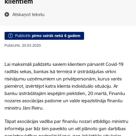
klientiem
Atskaņot tekstu
Publicēts
pirms vairāk nekā 6 gadiem
Publicēts: 20.03.2020.
Lai maksimāli palīdzētu saviem klientiem pārvarēt Covid-19
radītās sekas, bankas īsā termiņā ir izstrādājušas virkni
risinājumu uzņēmumiem un privātpersonām, kurus varēs
piemērot, izvērtējot katra klienta individuālo situāciju. Ar
banku izstrādātajām iespējām piektdien, 20.martā, Finanšu
nozares asociācijas padome un valde iepazīstināja finanšu
ministru Jāni Reiru.
Tāpat asociācijas vadība par finanšu nozari atbildīgo ministru
informēja par līdz šim paveikto un vēl plānoto gan darbības
nepārtrauktības nodrošināšanai, gan ārkārtējās situācijas