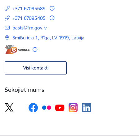
+371 67095689
+371 67095405
E-pasts:
pasts@fm.gov.lv
Smilšu iela 1, Rīga, LV-1919, Latvija
Visi kontakti
Sekojiet mums