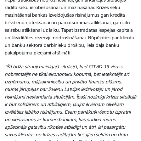
radīto seku ierobežošanai un mazināšanai. Krīzes seku
mazināšanai bankas izveidojušas risinājumus gan kredīta
brīvdienu noteikšanai un pamatsummas atlikšanai, gan citu
saistību atlikšanai uz laiku. Tāpat izstrādātas iespējas kapitāla
un likviditātes rezervju nodrošināšanai. Rūpējoties par klientu
un banku sektora darbinieku drošību, liela daļa banku
pakalpojumu pieejami attālināti.
“Šā brīža strauji mainīgajā situācijā, kad COVID-19 vīruss
nobremzējis ne tikai ekonomiku kopumā, bet ietekmējis arī
uzņēmumu, mājsaimniecību un privāto finanšu plūsmu,
mums jārūpējas par ikvienu Latvijas iedzīvotāju un jārod
risinājumi nestandarta situācijām. Īpaši nozīmīgi krīzes situācijā
ir būt solidāriem un atbildīgiem, ļaujot ikvienam cilvēkam
izvēlēties labāko risinājumu. Esam panākuši vienotu izpratni
un vienošanos ar komercbankām, kas šodien mums
apliecināja gatavību rīkoties atbildīgi un ātri, lai pasargātu
savus klientus no krīzes radītajām tiešajām sekām un dotu