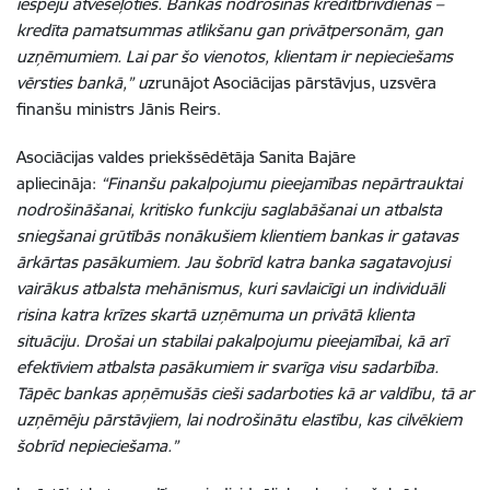
iespēju atveseļoties. Bankas nodrošinās kredītbrīvdienas –
kredīta pamatsummas atlikšanu gan privātpersonām, gan
uzņēmumiem. Lai par šo vienotos, klientam ir nepieciešams
vērsties bankā,” u
zrunājot Asociācijas pārstāvjus, uzsvēra
finanšu ministrs Jānis Reirs.
Asociācijas valdes priekšsēdētāja Sanita Bajāre
apliecināja:
“Finanšu pakalpojumu pieejamības nepārtrauktai
nodrošināšanai, kritisko funkciju saglabāšanai un atbalsta
sniegšanai grūtībās nonākušiem klientiem bankas ir gatavas
ārkārtas pasākumiem. Jau šobrīd katra banka sagatavojusi
vairākus atbalsta mehānismus, kuri savlaicīgi un individuāli
risina katra krīzes skartā uzņēmuma un privātā klienta
situāciju. Drošai un stabilai pakalpojumu pieejamībai, kā arī
efektīviem atbalsta pasākumiem ir svarīga visu sadarbība.
Tāpēc bankas apņēmušās cieši sadarboties kā ar valdību, tā ar
uzņēmēju pārstāvjiem, lai nodrošinātu elastību, kas cilvēkiem
šobrīd nepieciešama.”