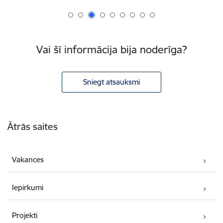
Vai šī informācija bija noderīga?
Sniegt atsauksmi
Kājene
Ātrās saites
Vakances
Iepirkumi
Projekti