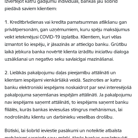
Izvērtējot katru gadījumu individuāli, bankas jau šobrīd
piedāvā saviem klientiem:
1. Kredītbrīvdienas vai kredīta pamatsummas atlikšanu gan
privātpersonām, gan uzņēmumiem, kuru spēju maksājumus
veikt ietekmējusi COVID-19 izplatība. Klientiem, kuri vēlas
izmantot šo iespēju, ir jāsazinās ar attiecīgo banku. Grūtību
laikā jebkura banka novērtē klienta izrādītu iniciatīvu dialoga
uzsākšanai un negatīvo seku savlaicīgai mazināšanai.
2. Lielākās pakalpojumu daļas pieejamību attālināti un
klientam iespējami vienkāršākā veidā. Sazinoties ar katru
banku elektroniski iespējams noskaidrot par sevi interesējošā
pakalpojuma saņemšanas iespējām attālināti. Ja pakalpojumu
nav iespējams saņemt attālināti, to iespējams saņemt banku
filiālēs, kurās bankas ieviesušas stingrus mehānismus, lai
nodrošinātu klientu un darbinieku veselības drošību.
Būtiski, lai šobrīd ieviestie pasākumi un noteiktie atbalsta
mehānismi sasniedz savu mērķi, tāpēc bankas nepārtraukti