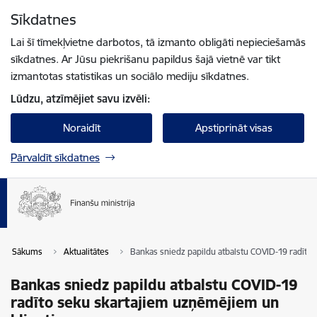
Pāriet uz lapas saturu
Sīkdatnes
Spied
lai meklētu
Enter
Lai šī tīmekļvietne darbotos, tā izmanto obligāti nepieciešamās
sīkdatnes. Ar Jūsu piekrišanu papildus šajā vietnē var tikt
izmantotas statistikas un sociālo mediju sīkdatnes.
Lūdzu, atzīmējiet savu izvēli:
Noraidīt
Apstiprināt visas
Pārvaldīt sīkdatnes
Sākums
Aktualitātes
Bankas sniedz papildu atbalstu COVID-19 radīto
Bankas sniedz papildu atbalstu COVID-19
radīto seku skartajiem uzņēmējiem un