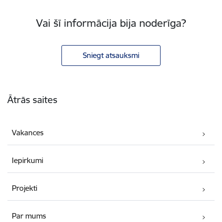
Vai šī informācija bija noderīga?
Sniegt atsauksmi
Kājene
Ātrās saites
Vakances
Iepirkumi
Projekti
Par mums