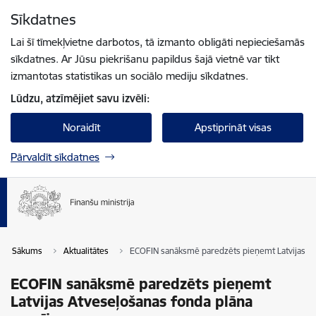
Pāriet uz lapas saturu
Sīkdatnes
Spied
lai meklētu
Enter
Lai šī tīmekļvietne darbotos, tā izmanto obligāti nepieciešamās
sīkdatnes. Ar Jūsu piekrišanu papildus šajā vietnē var tikt
izmantotas statistikas un sociālo mediju sīkdatnes.
Lūdzu, atzīmējiet savu izvēli:
Noraidīt
Apstiprināt visas
Pārvaldīt sīkdatnes
Sākums
Aktualitātes
ECOFIN sanāksmē paredzēts pieņemt Latvijas At
ECOFIN sanāksmē paredzēts pieņemt
Latvijas Atveseļošanas fonda plāna