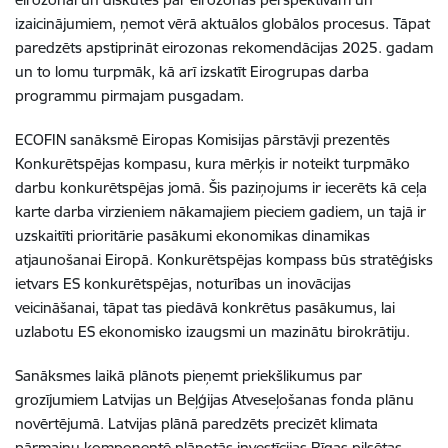
izaicinājumie
m, ņemot vērā aktuālos globālos procesus. Tāpat
paredzēts apstiprināt
eirozonas rekomendācijas 2025. gadam
un to lomu turpmāk, kā arī izskatīt Eirogrupas darba
programmu
pirmajam pusgadam.
ECOFIN sanāksmē Eiropas Komisijas pārstāvji prezentēs
Konkurētspējas kompasu, kura mērķis ir noteikt
turpmāko
darbu konkurētspējas jomā
. Šis paziņojums ir iecerēts kā ceļa
karte darba virzieniem nākamajiem pieciem gadiem, un tajā ir
uzskaitīti prioritārie pasākumi ekonomikas dinamikas
atjaunošanai Eiropā. Konkurētspējas kompass būs stratēģisks
ietvars ES konkurētspējas, noturības un inovācijas
veicināšanai, tāpat tas piedāvā konkrētus pasākumus, lai
uzlabotu ES ekonomisko izaugsmi un mazinātu birokrātiju.
Sanāksmes laikā plānots pieņemt priekšlikumus par
grozījumiem Latvijas un Beļģijas Atveseļošanas fonda plānu
novērtējumā.
Latvijas plānā paredzēts precizēt klimata
pārmaiņu komponentē plānotās investīcijas Rīgas pilsētas