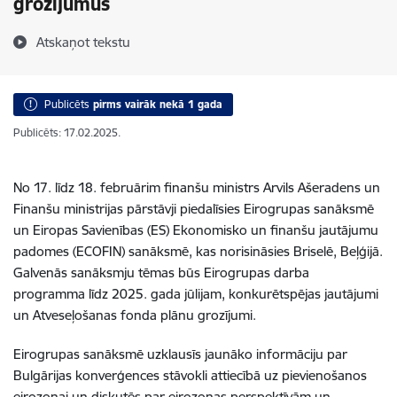
grozījumus
Atskaņot tekstu
Publicēts
pirms vairāk nekā 1 gada
Publicēts: 17.02.2025.
No 17. līdz 18. februārim finanšu ministrs Arvils Ašeradens un
Finanšu ministrijas pārstāvji piedalīsies Eirogrupas sanāksmē
un Eiropas Savienības (ES) Ekonomisko un finanšu jautājumu
padomes (ECOFIN) sanāksmē, kas norisināsies Briselē, Beļģijā.
Galvenās sanāksmju tēmas būs Eirogrupas darba
programma līdz 2025. gada jūlijam, konkurētspējas jautājumi
un Atveseļošanas fonda plānu grozījumi.
Eirogrupas sanāksmē uzklausīs
jaunāko informāciju par
Bulgārijas konverģences stāvokli
attiecībā uz pievienošanos
eirozonai un diskutēs par
eirozonas perspektīvām un