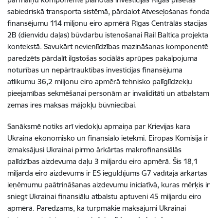
sabiedriskā transporta sistēmā, pārdalot Atveseļošanas fonda
finansējumu 114 miljonu eiro apmērā Rīgas Centrālās stacijas
2B (dienvidu daļas) būvdarbu īstenošanai Rail Baltica projekta
kontekstā. Savukārt nevienlīdzības mazināšanas komponentē
paredzēts pārdalīt ilgstošas sociālās aprūpes pakalpojuma
noturības un nepārtrauktības investīcijas finansējuma
atlikumu 36,2 miljonu eiro apmērā tehnisko palīglīdzekļu
pieejamības sekmēšanai personām ar invaliditāti un atbalstam
zemas īres maksas mājokļu būvniecībai.
Sanāksmē notiks arī viedokļu apmaiņa par Krievijas kara
Ukrainā ekonomisko un finansiālo ietekmi. Eiropas Komisija ir
izmaksājusi Ukrainai pirmo ārkārtas makrofinansiālās
palīdzības aizdevuma daļu 3 miljardu eiro apmērā. Šis 18,1
miljarda eiro aizdevums ir ES ieguldījums G7 vadītajā ārkārtas
ieņēmumu paātrināšanas aizdevumu iniciatīvā, kuras mērķis ir
sniegt Ukrainai finansiālu atbalstu aptuveni 45 miljardu eiro
apmērā. Paredzams, ka turpmākie maksājumi Ukrainai