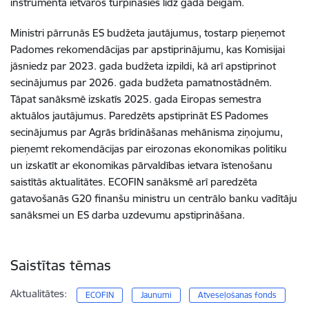
instrumenta ietvaros turpināsies līdz gada beigām.
Ministri pārrunās ES budžeta jautājumus, tostarp pieņemot
Padomes rekomendācijas par apstiprinājumu, kas Komisijai
jāsniedz par 2023. gada budžeta izpildi, kā arī apstiprinot
secinājumus par 2026. gada budžeta pamatnostādnēm.
Tāpat sanāksmē izskatīs 2025. gada Eiropas semestra
aktuālos jautājumus. Paredzēts apstiprināt ES Padomes
secinājumus par Agrās brīdināšanas mehānisma ziņojumu,
pieņemt rekomendācijas par eirozonas ekonomikas politiku
un izskatīt ar ekonomikas pārvaldības ietvara īstenošanu
saistītās aktualitātes. ECOFIN sanāksmē arī paredzēta
gatavošanās G20 finanšu ministru un centrālo banku vadītāju
sanāksmei un ES darba uzdevumu apstiprināšana.
Saistītas tēmas
Aktualitātes:
ECOFIN
Jaunumi
Atveseļošanas fonds