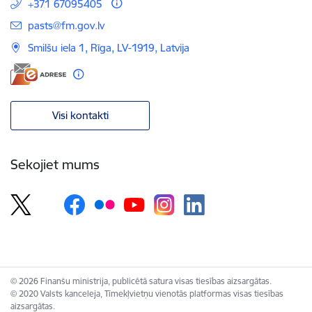
+371 67095405
E-pasts:
pasts@fm.gov.lv
Smilšu iela 1, Rīga, LV-1919, Latvija
Visi kontakti
Sekojiet mums
© 2026 Finanšu ministrija, publicētā satura visas tiesības aizsargātas.
© 2020 Valsts kanceleja, Tīmekļvietņu vienotās platformas visas tiesības
aizsargātas.