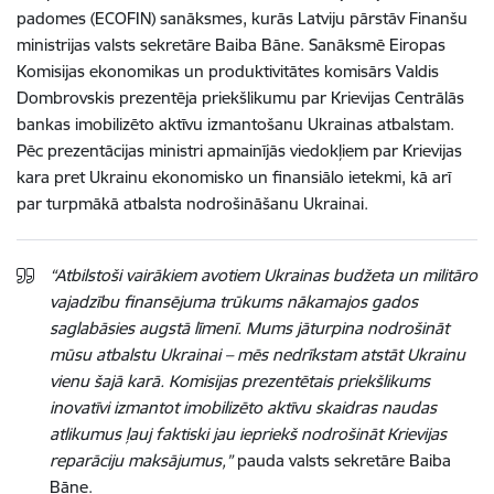
padomes (ECOFIN) sanāksmes, kurās Latviju pārstāv Finanšu
ministrijas valsts sekretāre Baiba Bāne. Sanāksmē Eiropas
Komisijas ekonomikas un produktivitātes komisārs Valdis
Dombrovskis prezentēja priekšlikumu par Krievijas Centrālās
bankas imobilizēto aktīvu izmantošanu Ukrainas atbalstam.
Pēc prezentācijas ministri apmainījās viedokļiem par Krievijas
kara pret Ukrainu ekonomisko un finansiālo ietekmi, kā arī
par turpmākā atbalsta nodrošināšanu Ukrainai.
“Atbilstoši vairākiem avotiem Ukrainas budžeta un militāro
vajadzību finansējuma trūkums nākamajos gados
saglabāsies augstā līmenī. Mums jāturpina nodrošināt
mūsu atbalstu Ukrainai – mēs nedrīkstam atstāt Ukrainu
vienu šajā karā. Komisijas prezentētais priekšlikums
inovatīvi izmantot imobilizēto aktīvu skaidras naudas
atlikumus ļauj faktiski jau iepriekš nodrošināt Krievijas
reparāciju maksājumus,”
pauda valsts sekretāre Baiba
Bāne.