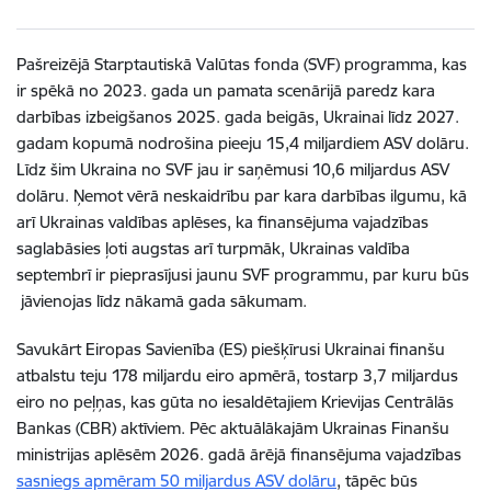
Pašreizējā Starptautiskā Valūtas fonda (SVF) programma, kas
ir spēkā no 2023. gada un pamata scenārijā paredz kara
darbības izbeigšanos 2025. gada beigās, Ukrainai līdz 2027.
gadam kopumā nodrošina pieeju 15,4 miljardiem ASV dolāru.
Līdz šim Ukraina no SVF jau ir saņēmusi 10,6 miljardus ASV
dolāru. Ņemot vērā neskaidrību par kara darbības ilgumu, kā
arī Ukrainas valdības aplēses, ka finansējuma vajadzības
saglabāsies ļoti augstas arī turpmāk, Ukrainas valdība
septembrī ir pieprasījusi jaunu SVF programmu, par kuru būs
jāvienojas līdz nākamā gada sākumam.
Savukārt Eiropas Savienība (ES) piešķīrusi Ukrainai finanšu
atbalstu teju 178 miljardu eiro apmērā, tostarp 3,7 miljardus
eiro no peļņas, kas gūta no iesaldētajiem Krievijas Centrālās
Bankas (CBR) aktīviem. Pēc aktuālākajām
Ukrainas Finanšu
ministrijas aplēsēm 2026. gadā ārējā finansējuma vajadzības
sasniegs apmēram 50 miljardus ASV dolāru
, tāpēc būs