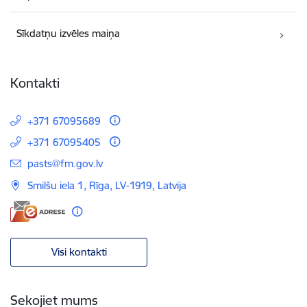
Sīkdatņu izvēles maiņa
Kontakti
+371 67095689
+371 67095405
E-pasts:
pasts@fm.gov.lv
Smilšu iela 1, Rīga, LV-1919, Latvija
Visi kontakti
Sekojiet mums