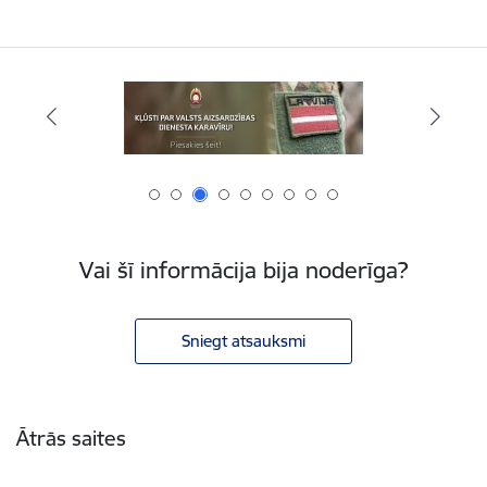
Vai šī informācija bija noderīga?
Sniegt atsauksmi
Kājene
Ātrās saites