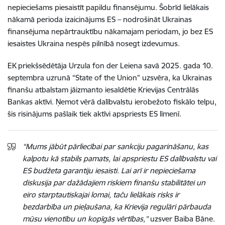
nepieciešams piesaistīt papildu finansējumu. Šobrīd lielākais
nākamā perioda izaicinājums ES – nodrošināt Ukrainas
finansējuma nepārtrauktību nākamajam periodam, jo bez ES
iesaistes Ukraina nespēs pilnībā nosegt izdevumus.
EK priekšsēdētāja Urzula fon der Leiena savā 2025. gada 10.
septembra uzrunā “State of the Union” uzsvēra, ka Ukrainas
finanšu atbalstam jāizmanto iesaldētie Krievijas Centrālās
Bankas aktīvi. Ņemot vērā dalībvalstu ierobežoto fiskālo telpu,
šis risinājums pašlaik tiek aktīvi apspriests ES līmenī.
“Mums jābūt pārliecībai par sankciju pagarināšanu, kas
kalpotu kā stabils pamats, lai apspriestu ES dalībvalstu vai
ES budžeta garantiju iesaisti. Lai arī ir nepieciešama
diskusija par dažādajiem riskiem finanšu stabilitātei un
eiro starptautiskajai lomai, taču lielākais risks ir
bezdarbība un pieļaušana, ka Krievija regulāri pārbauda
mūsu vienotību un kopīgās vērtības,”
uzsver Baiba Bāne.