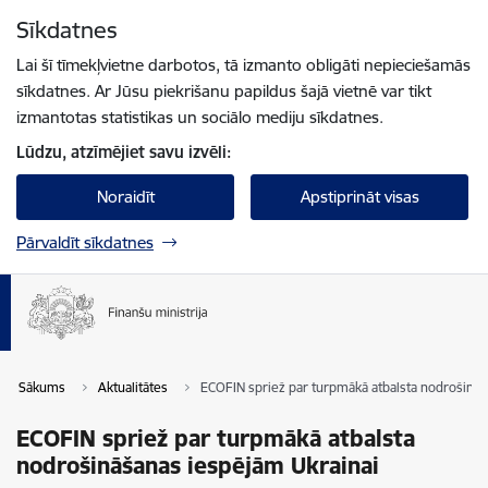
Pāriet uz lapas saturu
Sīkdatnes
Spied
lai meklētu
Enter
Lai šī tīmekļvietne darbotos, tā izmanto obligāti nepieciešamās
sīkdatnes. Ar Jūsu piekrišanu papildus šajā vietnē var tikt
izmantotas statistikas un sociālo mediju sīkdatnes.
Lūdzu, atzīmējiet savu izvēli:
Noraidīt
Apstiprināt visas
Pārvaldīt sīkdatnes
Sākums
Aktualitātes
ECOFIN spriež par turpmākā atbalsta nodrošināš
ECOFIN spriež par turpmākā atbalsta
nodrošināšanas iespējām Ukrainai