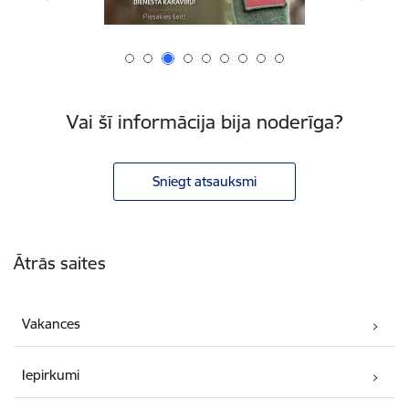
Vai šī informācija bija noderīga?
Sniegt atsauksmi
Kājene
Ātrās saites
Vakances
Iepirkumi