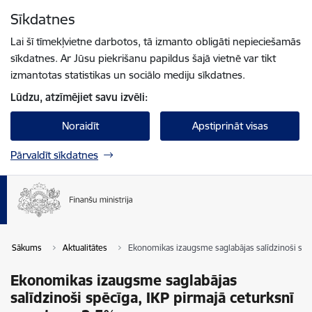
Pāriet uz lapas saturu
Sīkdatnes
Spied
lai meklētu
Enter
Lai šī tīmekļvietne darbotos, tā izmanto obligāti nepieciešamās
sīkdatnes. Ar Jūsu piekrišanu papildus šajā vietnē var tikt
izmantotas statistikas un sociālo mediju sīkdatnes.
Lūdzu, atzīmējiet savu izvēli:
Noraidīt
Apstiprināt visas
Pārvaldīt sīkdatnes
Sākums
Aktualitātes
Ekonomikas izaugsme saglabājas salīdzinoši spēc
Ekonomikas izaugsme saglabājas
salīdzinoši spēcīga, IKP pirmajā ceturksnī