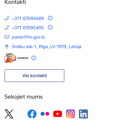
Kontakti
+371 67095689
+371 67095405
E-pasts:
pasts@fm.gov.lv
Smilšu iela 1, Rīga, LV-1919, Latvija
Visi kontakti
Sekojiet mums