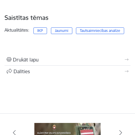
Saistītas tēmas
Aktualitātes:
IKP
Jaunumi
Tautsaimniecības analīze
Drukāt lapu
Dalīties