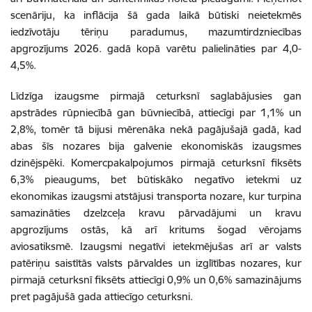
scenāriju, ka inflācija šā gada laikā būtiski neietekmēs
iedzīvotāju tēriņu paradumus, mazumtirdzniecības
apgrozījums 2026. gadā kopā varētu palielināties par 4,0-
4,5%.
Līdzīga izaugsme pirmajā ceturksnī saglabājusies gan
apstrādes rūpniecībā gan būvniecībā, attiecīgi par 1,1% un
2,8%, tomēr tā bijusi mērenāka nekā pagājušajā gadā, kad
abas šīs nozares bija galvenie ekonomiskās izaugsmes
dzinējspēki. Komercpakalpojumos pirmajā ceturksnī fiksēts
6,3% pieaugums, bet būtiskāko negatīvo ietekmi uz
ekonomikas izaugsmi atstājusi transporta nozare, kur turpina
samazināties dzelzceļa kravu pārvadājumi un kravu
apgrozījums ostās, kā arī kritums šogad vērojams
aviosatiksmē. Izaugsmi negatīvi ietekmējušas arī ar valsts
patēriņu saistītās valsts pārvaldes un izglītības nozares, kur
pirmajā ceturksnī fiksēts attiecīgi 0,9% un 0,6% samazinājums
pret pagājušā gada attiecīgo ceturksni.