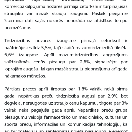
komercpakalpojumu nozares pirmajā ceturksnī ir turpinājušas
straujāku vai mazāk strauju izaugsmi. Pašlaik pieejamie
īstermiņa dati šajās nozarēs nenorāda uz attīstības tempu
bremzēšanos.
Tirdzniecības nozares izaugsme pirmajā ceturksnī ir
paātrinājusies līdz 5,5%, tajā skaitā mazumtirdzniecībā fiksēta
6,6% izaugsme. Aprīlī mazumtirdzniecības apgrozījums
salīdzināmās cenās pieauga par 2,6%, signalizējot par
joprojām augošu, lai gan mazāk strauju pieprasījumu arī gada
nākamajos mēnešos.
Pārtikas preces aprīlī tirgotas par 1,8% vairāk nekā pirms
gada, nepārtikas preču tirdzniecība augusi par 2,9%, bet
degviela, neraugoties uz straujo cenu kāpumu, tirgota par 3%
vairāk nekā pagājušā gada aprīlī. Nepārtikas preču grupā
pieaugumu veidoja farmaceitisko un medicīnisko, kultūras un
sporta preču, informācijas un komunikācijas tehnoloģiju, kā
arī būvmateriālu un santehnikas noieta pieaugumi. Pieņemot