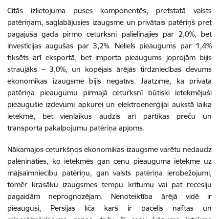
Citās izlietojuma puses komponentēs, pretstatā valsts
patēriņam, saglabājusies izaugsme un privātais patēriņš pret
pagājušā gada pirmo ceturksni palielinājies par 2,0%, bet
investīcijas augušas par 3,2%. Neliels pieaugums par 1,4%
fiksēts arī eksportā, bet importa pieaugums joprojām bijis
straujāks – 3,0%, un kopējais ārējās tirdzniecības devums
ekonomikas izaugsmē bijis negatīvs. Jāatzīmē, ka privātā
patēriņa pieaugumu pirmajā ceturksnī būtiski ietekmējuši
pieaugušie izdevumi apkurei un elektroenerģijai aukstā laika
ietekmē, bet vienlaikus audzis arī pārtikas preču un
transporta pakalpojumu patēriņa apjoms.
Nākamajos ceturkšņos ekonomikas izaugsme varētu nedaudz
palēnināties, ko ietekmēs gan cenu pieauguma ietekme uz
mājsaimniecību patēriņu, gan valsts patēriņa ierobežojumi,
tomēr krasāku izaugsmes tempu kritumu vai pat recesiju
pagaidām neprognozējam. Nenoteiktība ārējā vidē ir
pieaugusi, Persijas līča karš ir pacēlis naftas un