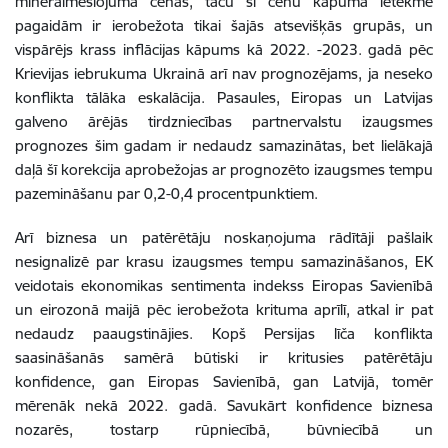
minerālmēslojuma cenas, taču šī cenu kāpuma ietekme
pagaidām ir ierobežota tikai šajās atsevišķās grupās, un
vispārējs krass inflācijas kāpums kā 2022. -2023. gadā pēc
Krievijas iebrukuma Ukrainā arī nav prognozējams, ja neseko
konflikta tālāka eskalācija. Pasaules, Eiropas un Latvijas
galveno ārējās tirdzniecības partnervalstu izaugsmes
prognozes šim gadam ir nedaudz samazinātas, bet lielākajā
daļā šī korekcija aprobežojas ar prognozēto izaugsmes tempu
pazemināšanu par 0,2-0,4 procentpunktiem.
Arī biznesa un patērētāju noskaņojuma rādītāji pašlaik
nesignalizē par krasu izaugsmes tempu samazināšanos, EK
veidotais ekonomikas sentimenta indekss Eiropas Savienībā
un eirozonā maijā pēc ierobežota krituma aprīlī, atkal ir pat
nedaudz paaugstinājies. Kopš Persijas līča konflikta
saasināšanās samērā būtiski ir kritusies patērētāju
konfidence, gan Eiropas Savienībā, gan Latvijā, tomēr
mērenāk nekā 2022. gadā. Savukārt konfidence biznesa
nozarēs, tostarp rūpniecībā, būvniecībā un