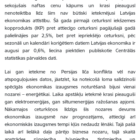
sekojušais naftas cenu kāpums un krasi pieaugusī
nenoteiktība līdz šim nav būtiski ietekmējusi Latvijas
ekonomikas attīstību. Šā gada pirmajā ceturksnī iekšzemes
kopprodukts (IKP) pret attiecīgo ceturksni pagājušajā gadā
palielinājies par 2,5%, bet pret iepriekšējo ceturksni, pēc
sezonāli un kalendāri koriģētiem datiem Latvijas ekonomika ir
augusi par 0,6%, liecina piektdien publiskotie Centrālās
statistikas pārvaldes dati.
Lai gan ietekme no Persijas līča konflikta vēl nav
atspoguļojusies datos, jāatzīst, ka noteicošā loma salīdzinoši
spēcīgās ekonomikas izaugsmes noturēšanā bijusi vienai
nozarei – enerģētikai. Laika apstākļu ietekmē krasi pieauguši
gan elektroenerģijas, gan siltumenerģijas ražošanas apjomi.
Nākamajos ceturkšņos līdzīgs šīs nozares devums
ekonomikas izaugsmē nav prognozējams, attiecīgi arī
ekonomiskās izaugsmes tempi kļūs nedaudz lēnāki. Tajā pašā
laikā arī lielākā daļa pārējo biznesa nozaru, tajā skaitā
apstrādes rūpniecība, būvniecība, tirdzniecība un