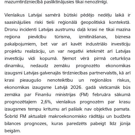
mazumtirdzniecībā pasliktinājusies tikai nenozīmīgi.
Vienlaikus Latvijai samērā būtiski pēdējo nedēļu laikā ir
saasinājušies riski tieši reģionālā ģeopolitiskā kontekstā.
Dronu incidenti Latvijas austrumu daļā krasi ne tikai mazina
reģiona pievilcību tūrisma, izmitināšanas, biznesa
pakalpojumiem, bet var arī kavēt industriālo investīciju
projektu realizāciju, un var negatīvi ietekmēt arī Latvijas
investīciju vidi kopumā. Ņemot vērā pirmā ceturkšņa
dinamiku, nedaudz zemāku prognozēto ekonomikas
izaugsmi Latvijas galvenajās tirdzniecības partnervalstīs, kā arī
krasi pieaugušo nenoteiktību un reģionālos riskus,
ekonomikas izaugsme Latvijā 2026. gadā visticamāk būs
zemāka par Finanšu ministrijas (FM) februāra sākumā
prognozētajiem 2,6%, vienlaikus prognozēm par krasu
izaugsmes tempu kritumu arī pašlaik nav objektīva pamata.
Šobrīd FM aktualizē makroekonomisko rādītāju un budžeta
bilances prognozes, kuras paredzēts pabeigt līdz jūnija
beigām.