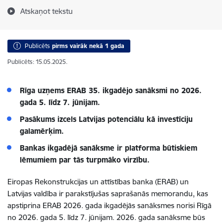
Atskaņot tekstu
Publicēts
pirms vairāk nekā 1 gada
Publicēts: 15.05.2025.
Rīga uzņems ERAB 35. ikgadējo sanāksmi no 2026.
gada 5. līdz 7. jūnijam.
Pasākums izcels Latvijas potenciālu kā investīciju
galamērķim.
Bankas ikgadējā sanāksme ir platforma būtiskiem
lēmumiem par tās turpmāko virzību.
Eiropas Rekonstrukcijas un attīstības banka (ERAB) un
Latvijas valdība ir parakstījušas saprašanās memorandu, kas
apstiprina ERAB 2026. gada ikgadējās sanāksmes norisi Rīgā
no 2026. gada 5. līdz 7. jūnijam. 2026. gada sanāksme būs