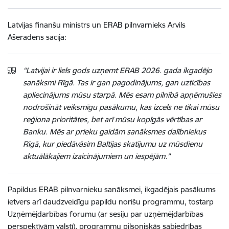
Latvijas finanšu ministrs un ERAB pilnvarnieks Arvils
Ašeradens sacīja:
“Latvijai ir liels gods uzņemt ERAB 2026. gada ikgadējo
sanāksmi Rīgā. Tas ir gan pagodinājums, gan uzticības
apliecinājums mūsu starpā. Mēs esam pilnībā apņēmušies
nodrošināt veiksmīgu pasākumu, kas izcels ne tikai mūsu
reģiona prioritātes, bet arī mūsu kopīgās vērtības ar
Banku. Mēs ar prieku gaidām sanāksmes dalībniekus
Rīgā, kur piedāvāsim Baltijas skatījumu uz mūsdienu
aktuālākajiem izaicinājumiem un iespējām.”
Papildus ERAB pilnvarnieku sanāksmei, ikgadējais pasākums
ietvers arī daudzveidīgu papildu norišu programmu, tostarp
Uzņēmējdarbības forumu (ar sesiju par uzņēmējdarbības
perspektīvām valstī), programmu pilsoniskās sabiedrības