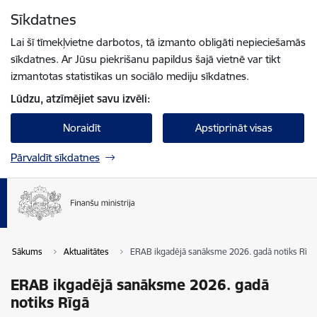
Pāriet uz lapas saturu
Sīkdatnes
Spied
lai meklētu
Enter
Lai šī tīmekļvietne darbotos, tā izmanto obligāti nepieciešamās
sīkdatnes. Ar Jūsu piekrišanu papildus šajā vietnē var tikt
izmantotas statistikas un sociālo mediju sīkdatnes.
Lūdzu, atzīmējiet savu izvēli:
Noraidīt
Apstiprināt visas
Pārvaldīt sīkdatnes
Sākums
Aktualitātes
ERAB ikgadējā sanāksme 2026. gadā notiks Rīgā
ERAB ikgadējā sanāksme 2026. gadā
notiks Rīgā