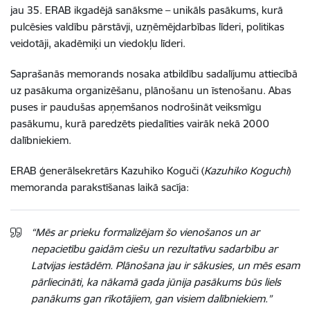
jau 35. ERAB ikgadējā sanāksme – unikāls pasākums, kurā
pulcēsies valdību pārstāvji, uzņēmējdarbības līderi, politikas
veidotāji, akadēmiķi un viedokļu līderi.
Saprašanās memorands nosaka atbildību sadalījumu attiecībā
uz pasākuma organizēšanu, plānošanu un īstenošanu. Abas
puses ir paudušas apņemšanos nodrošināt veiksmīgu
pasākumu, kurā paredzēts piedalīties vairāk nekā 2000
dalībniekiem.
ERAB ģenerālsekretārs Kazuhiko Koguči (
Kazuhiko Koguchi
)
memoranda parakstīšanas laikā sacīja:
“Mēs ar prieku formalizējam šo vienošanos un ar
nepacietību gaidām ciešu un rezultatīvu sadarbību ar
Latvijas iestādēm. Plānošana jau ir sākusies, un mēs esam
pārliecināti, ka nākamā gada jūnija pasākums būs liels
panākums gan rīkotājiem, gan visiem dalībniekiem.”