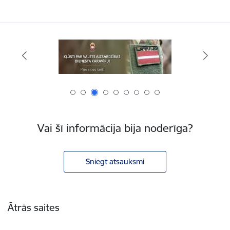
Vai šī informācija bija noderīga?
Sniegt atsauksmi
Kājene
Ātrās saites