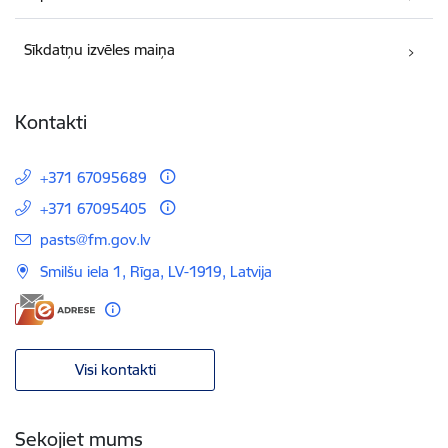
Sīkdatņu izvēles maiņa
Kontakti
+371 67095689
+371 67095405
E-pasts:
pasts@fm.gov.lv
Smilšu iela 1, Rīga, LV-1919, Latvija
Visi kontakti
Sekojiet mums