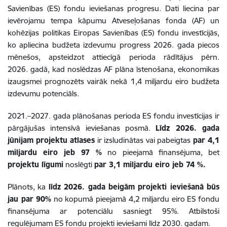
Savienības (ES) fondu ieviešanas progresu. Dati liecina par
ievērojamu tempa kāpumu Atveseļošanas fonda (AF) un
kohēzijas politikas Eiropas Savienības (ES) fondu investīcijās,
ko apliecina budžeta izdevumu progress 2026. gada piecos
mēnešos, apsteidzot attiecīgā perioda rādītājus pērn.
2026. gadā, kad noslēdzas AF plāna īstenošana, ekonomikas
izaugsmei prognozēts vairāk nekā 1,4 miljardu eiro budžeta
izdevumu potenciāls.
2021.–2027. gada plānošanas perioda ES fondu investīcijas ir
pārgājušas intensīvā ieviešanas posmā.
Līdz 2026. gada
jūnijam
projektu atlases
ir izsludinātas vai pabeigtas
par 4,1
miljardu eiro
jeb 97 %
no pieejamā finansējuma, bet
projektu līgumi
noslēgti
par 3,1 miljardu eiro jeb 74 %.
Plānots, ka
līdz 2026. gada beigām projekti ieviešanā būs
jau par 90%
no kopumā pieejamā 4,2 miljardu eiro ES fondu
finansējuma ar potenciālu sasniegt 95%. Atbilstoši
regulējumam ES fondu projekti ieviešami līdz 2030. gadam.