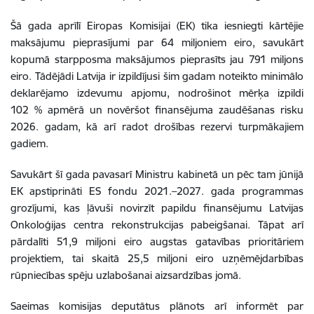
Šā gada aprīlī Eiropas Komisijai (EK) tika iesniegti kārtējie
maksājumu pieprasījumi par 64 miljoniem eiro, savukārt
kopumā starpposma maksājumos pieprasīts jau 791 miljons
eiro. Tādējādi Latvija ir izpildījusi šim gadam noteikto minimālo
deklarējamo izdevumu apjomu, nodrošinot mērķa izpildi
102 % apmērā un novēršot finansējuma zaudēšanas risku
2026. gadam, kā arī radot drošības rezervi turpmākajiem
gadiem.
Savukārt šī gada pavasarī Ministru kabinetā un pēc tam jūnijā
EK apstiprināti ES fondu 2021.–2027. gada programmas
grozījumi, kas ļāvuši novirzīt papildu finansējumu Latvijas
Onkoloģijas centra rekonstrukcijas pabeigšanai. Tāpat arī
pārdalīti 51,9 miljoni eiro augstas gatavības prioritāriem
projektiem, tai skaitā 25,5 miljoni eiro uzņēmējdarbības
rūpniecības spēju uzlabošanai aizsardzības jomā.
Saeimas komisijas deputātus plānots arī informēt par