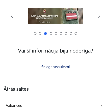
Vai šī informācija bija noderīga?
Sniegt atsauksmi
Kājene
Ātrās saites
Vakances