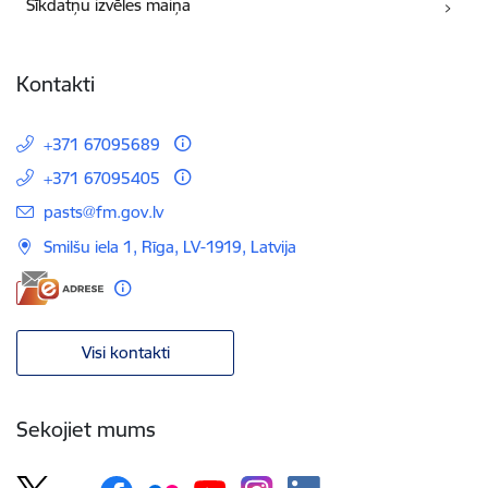
Sīkdatņu izvēles maiņa
Kontakti
+371 67095689
+371 67095405
E-pasts:
pasts@fm.gov.lv
Smilšu iela 1, Rīga, LV-1919, Latvija
Visi kontakti
Sekojiet mums