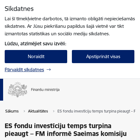
Pāriet uz lapas saturu
Sīkdatnes
Spied
lai meklētu
Enter
Lai šī tīmekļvietne darbotos, tā izmanto obligāti nepieciešamās
sīkdatnes. Ar Jūsu piekrišanu papildus šajā vietnē var tikt
izmantotas statistikas un sociālo mediju sīkdatnes.
Lūdzu, atzīmējiet savu izvēli:
Noraidīt
Apstiprināt visas
Pārvaldīt sīkdatnes
Sākums
Aktualitātes
ES fondu investīciju temps turpina pieaugt – F
ES fondu investīciju temps turpina
pieaugt – FM informē Saeimas komisiju