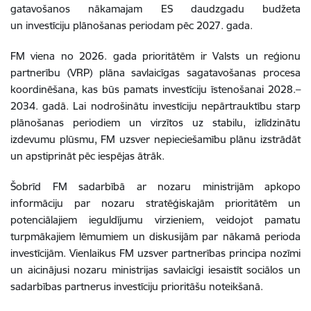
gatavošanos nākamajam ES daudzgadu budžeta
un investīciju plānošanas periodam pēc 2027. gada.
FM viena no 2026. gada prioritātēm ir Valsts un reģionu
partnerību (VRP) plāna savlaicīgas sagatavošanas procesa
koordinēšana, kas būs pamats investīciju īstenošanai 2028.–
2034. gadā. Lai nodrošinātu investīciju nepārtrauktību starp
plānošanas periodiem un virzītos uz stabilu, izlīdzinātu
izdevumu plūsmu, FM uzsver nepieciešamību plānu izstrādāt
un apstiprināt pēc iespējas ātrāk.
Šobrīd FM sadarbībā ar nozaru ministrijām apkopo
informāciju par nozaru stratēģiskajām prioritātēm un
potenciālajiem ieguldījumu virzieniem, veidojot pamatu
turpmākajiem lēmumiem un diskusijām par nākamā perioda
investīcijām. Vienlaikus FM uzsver partnerības principa nozīmi
un aicinājusi nozaru ministrijas savlaicīgi iesaistīt sociālos un
sadarbības partnerus investīciju prioritāšu noteikšanā.