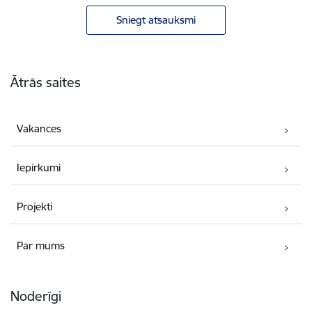
Sniegt atsauksmi
Kājene
Ātrās saites
Vakances
Iepirkumi
Projekti
Par mums
Noderīgi