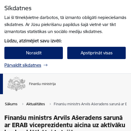
Pāriet uz lapas saturu
Sīkdatnes
Spied
lai meklētu
Enter
Lai šī tīmekļvietne darbotos, tā izmanto obligāti nepieciešamās
sīkdatnes. Ar Jūsu piekrišanu papildus šajā vietnē var tikt
izmantotas statistikas un sociālo mediju sīkdatnes.
Lūdzu, atzīmējiet savu izvēli:
Noraidīt
Apstiprināt visas
Pārvaldīt sīkdatnes
Sākums
Aktualitātes
Finanšu ministrs Arvils Ašeradens sarunā ar ERAB
Finanšu ministrs Arvils Ašeradens sarunā
ar ERAB viceprezidentu aicina uz aktīvāku