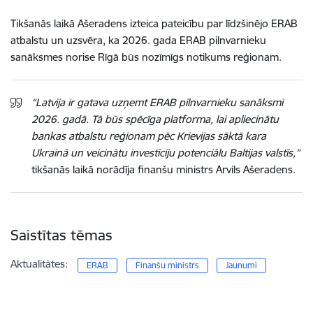
Tikšanās laikā Ašeradens izteica pateicību par līdzšinējo ERAB
atbalstu un uzsvēra, ka 2026. gada ERAB pilnvarnieku
sanāksmes norise Rīgā būs nozīmīgs notikums reģionam.
“Latvija ir gatava uzņemt ERAB pilnvarnieku sanāksmi
2026. gadā. Tā būs spēcīga platforma, lai apliecinātu
bankas atbalstu reģionam pēc Krievijas sāktā kara
Ukrainā un veicinātu investīciju potenciālu Baltijas valstīs,”
tikšanās laikā norādīja finanšu ministrs Arvils Ašeradens.
Saistītas tēmas
Aktualitātes:
ERAB
Finanšu ministrs
Jaunumi