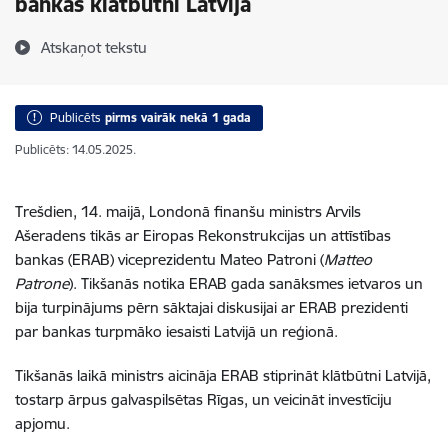
bankas klātbūtni Latvijā
Atskaņot tekstu
Publicēts
pirms vairāk nekā 1 gada
Publicēts: 14.05.2025.
Trešdien, 14. maijā, Londonā finanšu ministrs Arvils
Ašeradens tikās ar Eiropas Rekonstrukcijas un attīstības
bankas (ERAB) viceprezidentu Mateo Patroni (
Matteo
Patrone
). Tikšanās notika ERAB gada sanāksmes ietvaros un
bija turpinājums pērn sāktajai diskusijai ar ERAB prezidenti
par bankas turpmāko iesaisti Latvijā un reģionā.
Tikšanās laikā ministrs aicināja ERAB stiprināt klātbūtni Latvijā,
tostarp ārpus galvaspilsētas Rīgas, un veicināt investīciju
apjomu.