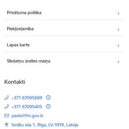
Privātuma politika
Piekļūstamība
Lapas karte
Sīkdatņu izvēles maiņa
Kontakti
+371 67095689
+371 67095405
E-pasts:
pasts@fm.gov.lv
Smilšu iela 1, Rīga, LV-1919, Latvija