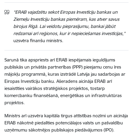
“ERAB vajadzētu sekot Eiropas Investīciju bankas un
Ziemeļu Investīciju bankas piemēram, kas atver savus
birojus Rīgā. Lai veidotu pieprasījumu, bankai jābūt
redzamai arī reģionos, kur ir nepieciešamas investīcijas,”
uzsvēra finanšu ministrs.
Sarunā tika apspriests arī ERAB iespējamais ieguldījums
publiskās un privātās partnerības (PPP) pieejamu cenu īres
mājokļu programmā, kuras izstrādē Latvija jau sadarbojas ar
Eiropas Investīciju banku. Ašeradens aicināja ERAB arī
iesaistīties vairākos stratēģiskos projektos, tostarp
komercbanku finansēšanā, enerģētikas un infrastruktūras
projektos.
Ministrs arī uzsvēra kapitāla tirgus attīstības nozīmi un aicināja
ERAB nākotnē piedalīties potenciālajos valsts un pašvaldību
uzņēmumu sākotnējos publiskajos piedāvājumos (IPO).