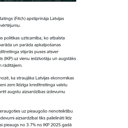
tings (Fitch) apstiprināja Latvijas
novērtējumu.
ās politikas uzticamība, ko atbalsta
as parāda un parāda apkalpošanas
edītreitinga stiprās puses atsver
(IKP) uz vienu iedzīvotāju un augstāks
m rādītājiem.
nozē, ka straujāka Latvijas ekonomikas
eni zem līdzīga kredītreitinga valstu
turēt augstu aizsardzības izdevumu
 neraugoties uz pieaugošo nenoteiktību
evumi aizsardzībai tiks palielināti līdz
nai pieaugs no 3.7% no IKP 2025.gadā