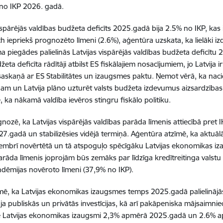
 no IKP 2026. gadā.
ispārējās valdības budžeta deficīts 2025.gadā bija 2.5% no IKP, kas
tch iepriekš prognozēto līmeni (2.6%), aģentūra uzskata, ka lielāki i
a piegādes palielinās Latvijas vispārējās valdības budžeta deficītu
žeta deficīta rādītāji atbilst ES fiskālajiem nosacījumiem, jo Latvija
saskaņā ar ES Stabilitātes un izaugsmes paktu. Ņemot vērā, ka naci
m un Latvija plāno uzturēt valsts budžeta izdevumus aizsardzības 
 ka nākamā valdība ievēros stingru fiskālo politiku.
gnozē, ka Latvijas vispārējās valdības parāda līmenis attiecībā pre
7.gadā un stabilizēsies vidējā termiņā. Aģentūra atzīmē, ka aktuā
mbrī novērtētā un tā atspoguļo spēcīgāku Latvijas ekonomikas iz
parāda līmenis joprojām būs zemāks par līdzīga kredītreitinga valstu
dēmijas novēroto līmeni (37,9% no IKP).
īmē, ka Latvijas ekonomikas izaugsmes temps 2025.gadā palielinājās
āja publiskās un privātās investīcijas, kā arī pakāpeniska mājsaimn
 Latvijas ekonomikas izaugsmi 2,3% apmērā 2025.gadā un 2.6% a