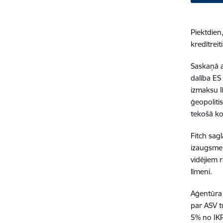
Piektdien,
kredītrei
Saskaņā a
dalība ES
izmaksu lī
ģeopoliti
tekošā kon
Fitch sag
izaugsme u
vidējiem 
līmeni.
Aģentūra 
par ASV tu
5% no IKP