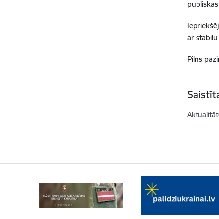
publiskās
Iepriekšē
ar stabil
Pilns paz
Saistī
Aktualitāt