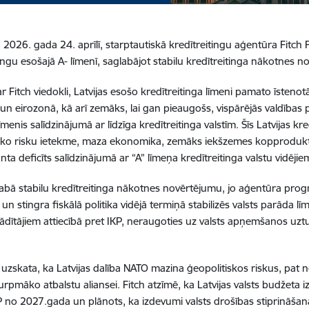
 2026. gada 24. aprīlī, starptautiskā kredītreitingu aģentūra Fitch Ra
tingu esošajā A- līmenī, saglabājot stabilu kredītreitinga nākotnes 
r Fitch viedokli, Latvijas esošo kredītreitinga līmeni pamato īstenot
 un eirozonā, kā arī zemāks, lai gan pieaugošs, vispārējās valdīb
menis salīdzinājumā ar līdzīga kredītreitinga valstīm. Šīs Latvijas kr
sko risku ietekme, maza ekonomika, zemāks iekšzemes kopprodukts 
ta deficīts salīdzinājumā ar “A” līmeņa kredītreitinga valstu vidējie
labā stabilu kredītreitinga nākotnes novērtējumu, jo aģentūra prog
n stingra fiskālā politika vidējā termiņā stabilizēs valsts parāda līm
rādītājiem attiecībā pret IKP, neraugoties uz valsts apņemšanos uz
uzskata, ka Latvijas dalība NATO mazina ģeopolitiskos riskus, pat
rpmāko atbalstu aliansei. Fitch atzīmē, ka Latvijas valsts budžeta izd
 no 2027.gada un plānots, ka izdevumi valsts drošības stiprināša