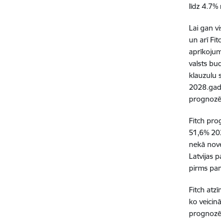
līdz 4.7%
Lai gan v
un arī Fi
aprīkojum
valsts bud
klauzulu 
2028.gada
prognozē,
Fitch pro
51,6% 202
nekā nove
Latvijas 
pirms pan
Fitch atz
ko veicin
prognozē