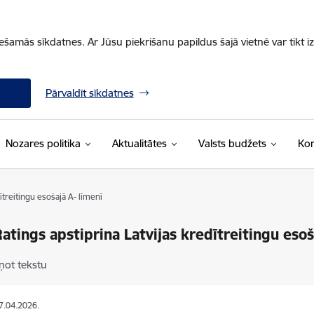
iešamās sīkdatnes. Ar Jūsu piekrišanu papildus šajā vietnē var tikt i
Pārvaldīt sīkdatnes
Nozares politika
Aktualitātes
Valsts budžets
Kon
ītreitingu esošajā A- līmenī
Ratings apstiprina Latvijas kredītreitingu esoš
ņot tekstu
27.04.2026.