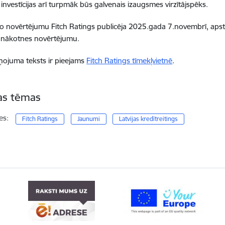
 investīcijas arī turpmāk būs galvenais izaugsmes virzītājspēks.
jo novērtējumu Fitch Ratings publicēja 2025.gada 7.novembrī, apstip
u nākotnes novērtējumu.
iņojuma teksts ir pieejams
Fitch Ratings tīmekļvietnē
.
tas tēmas
es:
Fitch Ratings
Jaunumi
Latvijas kredītreitings