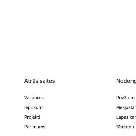
Kājene
Ātrās saites
Noderīg
Vakances
Privātuma
Iepirkumi
Piekļūsta
Projekti
Lapas kar
Par mums
Sīkdatņu 