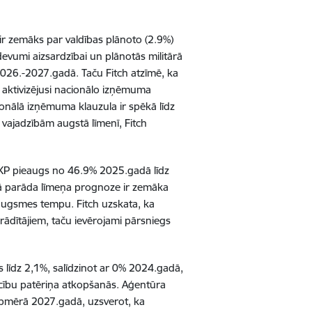
 ir zemāks par valdības plānoto (2.9%)
zdevumi aizsardzībai un plānotās militārā
 2026.-2027.gadā. Taču Fitch atzīmē, ka
 ir aktivizējusi nacionālo izņēmuma
onālā izņēmuma klauzula ir spēkā līdz
vajadzībām augstā līmenī, Fitch
t IKP pieaugs no 46.9% 2025.gadā līdz
lā parāda līmeņa prognoze ir zemāka
augsmes tempu. Fitch uzskata, ka
 rādītājiem, taču ievērojami pārsniegs
 līdz 2,1%, salīdzinot ar 0% 2024.gadā,
iecību patēriņa atkopšanās. Aģentūra
pmērā 2027.gadā, uzsverot, ka