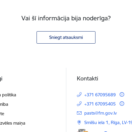
Vai šī informācija bija noderīga?
Sniegt atsauksmi
i
Kontakti
 politika
+371 67095689
+371 67095405
mība
E-pasts:
pasts@fm.gov.lv
te
Smilšu iela 1, Rīga, LV-1
izvēles maiņa