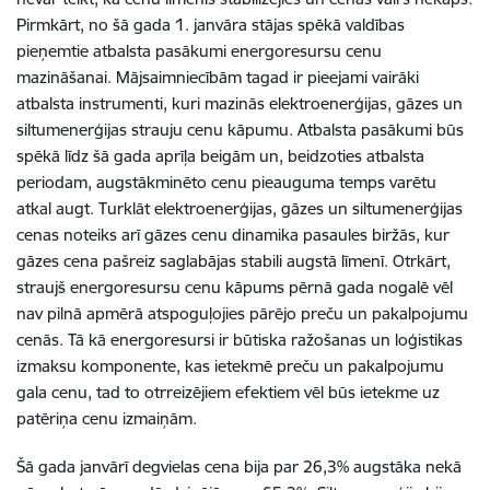
Pirmkārt, no šā gada 1. janvāra stājas spēkā valdības
pieņemtie atbalsta pasākumi energoresursu cenu
mazināšanai. Mājsaimniecībām tagad ir pieejami vairāki
atbalsta instrumenti, kuri mazinās elektroenerģijas, gāzes un
siltumenerģijas strauju cenu kāpumu. Atbalsta pasākumi būs
spēkā līdz šā gada aprīļa beigām un, beidzoties atbalsta
periodam, augstākminēto cenu pieauguma temps varētu
atkal augt. Turklāt elektroenerģijas, gāzes un siltumenerģijas
cenas noteiks arī gāzes cenu dinamika pasaules biržās, kur
gāzes cena pašreiz saglabājas stabili augstā līmenī. Otrkārt,
straujš energoresursu cenu kāpums pērnā gada nogalē vēl
nav pilnā apmērā atspoguļojies pārējo preču un pakalpojumu
cenās. Tā kā energoresursi ir būtiska ražošanas un loģistikas
izmaksu komponente, kas ietekmē preču un pakalpojumu
gala cenu, tad to otrreizējiem efektiem vēl būs ietekme uz
patēriņa cenu izmaiņām.
Šā gada janvārī degvielas cena bija par 26,3% augstāka nekā