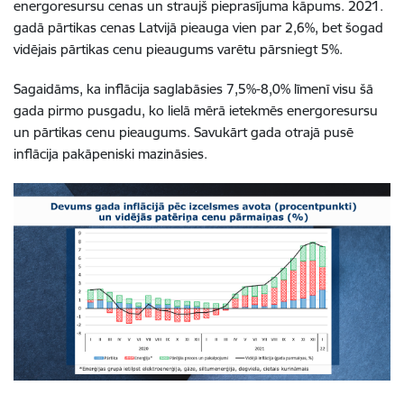
energoresursu cenas un straujš pieprasījuma kāpums. 2021.
gadā pārtikas cenas Latvijā pieauga vien par 2,6%, bet šogad
vidējais pārtikas cenu pieaugums varētu pārsniegt 5%.
Sagaidāms, ka inflācija saglabāsies 7,5%-8,0% līmenī visu šā
gada pirmo pusgadu, ko lielā mērā ietekmēs energoresursu
un pārtikas cenu pieaugums. Savukārt gada otrajā pusē
inflācija pakāpeniski mazināsies.