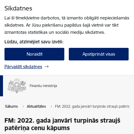
Pāriet uz lapas saturu
Sīkdatnes
Spied
lai meklētu
Enter
Lai šī tīmekļvietne darbotos, tā izmanto obligāti nepieciešamās
sīkdatnes. Ar Jūsu piekrišanu papildus šajā vietnē var tikt
izmantotas statistikas un sociālo mediju sīkdatnes.
Lūdzu, atzīmējiet savu izvēli:
Noraidīt
Apstiprināt visas
Pārvaldīt sīkdatnes
Sākums
Aktualitātes
FM: 2022. gada janvārī turpinās straujš patēriņ
FM: 2022. gada janvārī turpinās straujš
patēriņa cenu kāpums