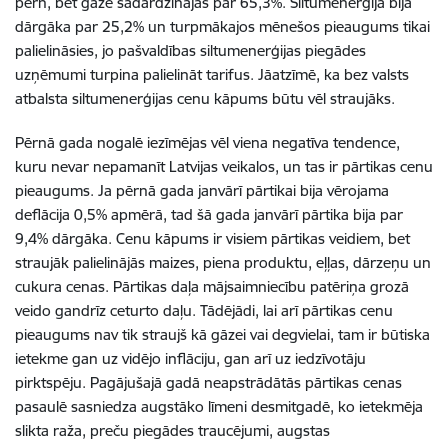
pērn, bet gāze sadārdzinājās par 65,3%. Siltumenerģija bija
dārgāka par 25,2% un turpmākajos mēnešos pieaugums tikai
palielināsies, jo pašvaldības siltumenerģijas piegādes
uzņēmumi turpina palielināt tarifus. Jāatzīmē, ka bez valsts
atbalsta siltumenerģijas cenu kāpums būtu vēl straujāks.
Pērnā gada nogalē iezīmējas vēl viena negatīva tendence,
kuru nevar nepamanīt Latvijas veikalos, un tas ir pārtikas cenu
pieaugums. Ja pērnā gada janvārī pārtikai bija vērojama
deflācija 0,5% apmērā, tad šā gada janvārī pārtika bija par
9,4% dārgāka. Cenu kāpums ir visiem pārtikas veidiem, bet
straujāk palielinājās maizes, piena produktu, eļļas, dārzeņu un
cukura cenas. Pārtikas daļa mājsaimniecību patēriņa grozā
veido gandrīz ceturto daļu. Tādējādi, lai arī pārtikas cenu
pieaugums nav tik straujš kā gāzei vai degvielai, tam ir būtiska
ietekme gan uz vidējo inflāciju, gan arī uz iedzīvotāju
pirktspēju. Pagājušajā gadā neapstrādātās pārtikas cenas
pasaulē sasniedza augstāko līmeni desmitgadē, ko ietekmēja
slikta raža, preču piegādes traucējumi, augstas