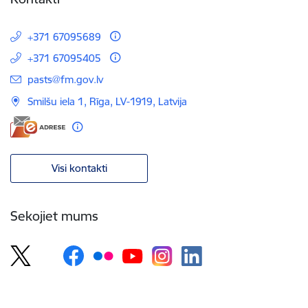
+371 67095689
+371 67095405
E-pasts:
pasts@fm.gov.lv
Smilšu iela 1, Rīga, LV-1919, Latvija
Visi kontakti
Sekojiet mums