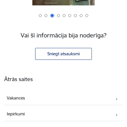
Vai šī informācija bija noderīga?
Sniegt atsauksmi
Kājene
Ātrās saites
Vakances
Iepirkumi