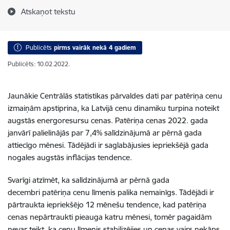
Atskaņot tekstu
Publicēts
pirms vairāk nekā 4 gadiem
Publicēts: 10.02.2022.
Jaunākie Centrālās statistikas pārvaldes dati par patēriņa cenu
izmaiņām apstiprina, ka Latvijā cenu dinamiku turpina noteikt
augstās energoresursu cenas. Patēriņa cenas 2022. gada
janvārī palielinājās par 7,4% salīdzinājumā ar pērnā gada
attiecīgo mēnesi.
Tādējādi ir saglabājusies iepriekšējā gada
nogales augstās inflācijas tendence.
Svarīgi atzīmēt, ka salīdzinājumā ar pērnā gada
decembri patēriņa cenu līmenis palika nemainīgs. Tādējādi ir
pārtraukta iepriekšējo 12 mēnešu tendence, kad patēriņa
cenas nepārtraukti pieauga katru mēnesi, tomēr pagaidām
nevar teikt, ka cenu līmenis stabilizējies un cenas vairs nekāps.