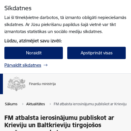
Pāriet uz lapas saturu
Sīkdatnes
Spied
lai meklētu
Enter
Lai šī tīmekļvietne darbotos, tā izmanto obligāti nepieciešamās
sīkdatnes. Ar Jūsu piekrišanu papildus šajā vietnē var tikt
izmantotas statistikas un sociālo mediju sīkdatnes.
Lūdzu, atzīmējiet savu izvēli:
Noraidīt
Apstiprināt visas
Pārvaldīt sīkdatnes
Sākums
Aktualitātes
FM atbalsta ierosinājumu publiskot ar Krieviju 
FM atbalsta ierosinājumu publiskot ar
Krieviju un Baltkrieviju tirgojošos