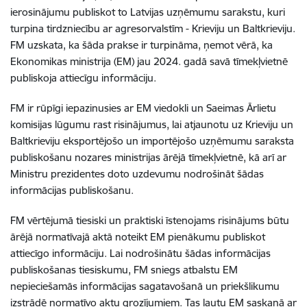
ierosinājumu publiskot to Latvijas uzņēmumu sarakstu, kuri
turpina tirdzniecību ar agresorvalstīm - Krieviju un Baltkrieviju.
FM uzskata, ka šāda prakse ir turpināma, ņemot vērā, ka
Ekonomikas ministrija (EM) jau 2024. gadā savā tīmekļvietnē
publiskoja attiecīgu informāciju.
FM ir rūpīgi iepazinusies ar EM viedokli un Saeimas Ārlietu
komisijas lūgumu rast risinājumus, lai atjaunotu uz Krieviju un
Baltkrieviju eksportējošo un importējošo uzņēmumu saraksta
publiskošanu nozares ministrijas ārējā tīmekļvietnē, kā arī ar
Ministru prezidentes doto uzdevumu nodrošināt šādas
informācijas publiskošanu.
FM vērtējumā tiesiski un praktiski īstenojams risinājums būtu
ārējā normatīvajā aktā noteikt EM pienākumu publiskot
attiecīgo informāciju. Lai nodrošinātu šādas informācijas
publiskošanas tiesiskumu, FM sniegs atbalstu EM
nepieciešamās informācijas sagatavošanā un priekšlikumu
izstrādē normatīvo aktu grozījumiem. Tas ļautu EM saskaņā ar