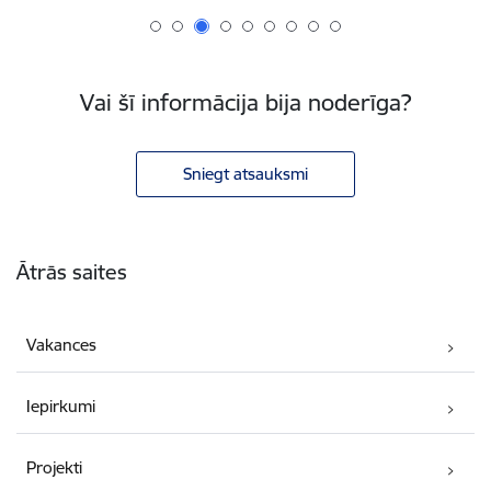
Vai šī informācija bija noderīga?
Sniegt atsauksmi
Kājene
Ātrās saites
Vakances
Iepirkumi
Projekti