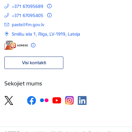
+371 67095689
+371 67095405
E-pasts:
pasts@fm.gov.lv
Smilšu iela 1, Rīga, LV-1919, Latvija
Visi kontakti
Sekojiet mums