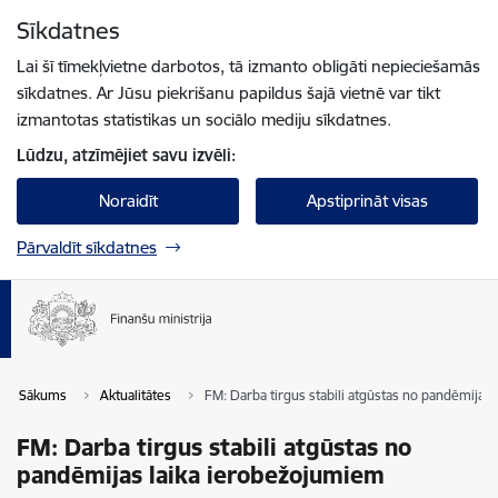
Pāriet uz lapas saturu
Sīkdatnes
Spied
lai meklētu
Enter
Lai šī tīmekļvietne darbotos, tā izmanto obligāti nepieciešamās
sīkdatnes. Ar Jūsu piekrišanu papildus šajā vietnē var tikt
izmantotas statistikas un sociālo mediju sīkdatnes.
Lūdzu, atzīmējiet savu izvēli:
Noraidīt
Apstiprināt visas
Pārvaldīt sīkdatnes
Sākums
Aktualitātes
FM: Darba tirgus stabili atgūstas no pandēmijas
FM: Darba tirgus stabili atgūstas no
pandēmijas laika ierobežojumiem