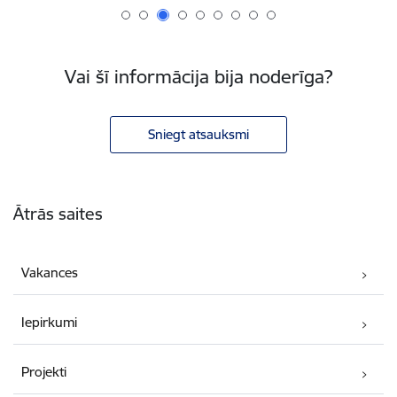
Vai šī informācija bija noderīga?
Sniegt atsauksmi
Kājene
Ātrās saites
Vakances
Iepirkumi
Projekti