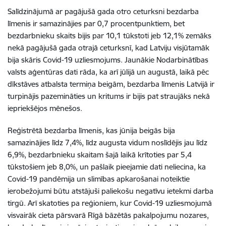
Salīdzinājumā ar pagājušā gada otro ceturksni bezdarba
līmenis ir samazinājies par 0,7 procentpunktiem, bet
bezdarbnieku skaits bijis par 10,1 tūkstoti jeb 12,1% zemāks
nekā pagājušā gada otrajā ceturksnī, kad Latviju visjūtamāk
bija skāris Covid-19 uzliesmojums. Jaunākie Nodarbinātības
valsts aģentūras dati rāda, ka arī jūlijā un augustā, laikā pēc
dīkstāves atbalsta termiņa beigām, bezdarba līmenis Latvijā ir
turpinājis pazemināties un kritums ir bijis pat straujāks nekā
iepriekšējos mēnešos.
Reģistrētā bezdarba līmenis, kas jūnija beigās bija
samazinājies līdz 7,4%, līdz augusta vidum noslīdējis jau līdz
6,9%, bezdarbnieku skaitam šajā laikā krītoties par 5,4
tūkstošiem jeb 8,0%, un pašlaik pieejamie dati neliecina, ka
Covid-19 pandēmija un slimības apkarošanai noteiktie
ierobežojumi būtu atstājuši paliekošu negatīvu ietekmi darba
tirgū. Arī skatoties pa reģioniem, kur Covid-19 uzliesmojumā
visvairāk cieta pārsvarā Rīgā bāzētās pakalpojumu nozares,