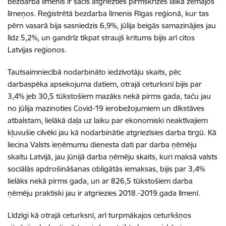
bezdarba līmenis ir sācis atgriezties pirmskrīzes laika zemajos
līmeņos. Reģistrētā bezdarba līmenis Rīgas reģionā, kur tas
pērn vasarā bija sasniedzis 6,9%, jūlija beigās samazinājies jau
līdz 5,2%, un gandrīz tikpat straujš kritums bijis arī citos
Latvijas reģionos.
Tautsaimniecībā nodarbināto iedzīvotāju skaits, pēc
darbaspēka apsekojuma datiem, otrajā ceturksnī bijis par
3,4% jeb 30,5 tūkstošiem mazāks nekā pirms gada, taču jau
no jūlija mazinoties Covid-19 ierobežojumiem un dīkstāves
atbalstam, lielākā daļa uz laiku par ekonomiski neaktīvajiem
kļuvušie cilvēki jau kā nodarbinātie atgriezīsies darba tirgū. Kā
liecina Valsts ieņēmumu dienesta dati par darba ņēmēju
skaitu Latvijā, jau jūnijā darba ņēmēju skaits, kuri maksā valsts
sociālās apdrošināšanas obligātās iemaksas, bijis par 3,4%
lielāks nekā pirms gada, un ar 826,5 tūkstošiem darba
ņēmēju praktiski jau ir atgriezies 2018.-2019.gada līmenī.
Līdzīgi kā otrajā ceturksnī, arī turpmākajos ceturkšņos