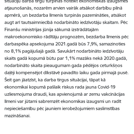
situāciju darba tirgū turpinās noteikt ekonomiskās izaugsmes
atjaunošanās, nozarēm arvien vairāk atsākot darbību pilnā
apmērā, un bezdarba līmenis turpinās pazemināties, atsākot
augt arī tautsaimniecībā nodarbināto iedzīvotāju skaitam. Pēc
Finanšu ministrijas jūnija sākumā izstrādātajām
makroekonomisko rādītāju prognozēm, bezdarba līmenis pēc
darbaspēka apsekojuma 2021.gadā būs 7,9%, samazinoties
no 8,1% pagājušajā gadā. Savukārt nodarbināto iedzīvotāju
skaits gadā kopumā būtu par 1,1% mazāks nekā 2020.gadā,
nodarbināto skaita pieaugumam gada pēdējos ceturkšņos
daļēji kompensējot dīkstāvē pavadīto laiku gada pirmajā pusē.
Šeit gan jāatzīst, ka darba tirgus situācijai, tāpat kā
ekonomikai kopumā pašlaik riskus rada jauna Covid-19
uzliesmojuma draudi, kas apvienojumā ar zemu vakcinācijas
līmeni var jūtami sabremzēt ekonomikas izaugsmi un radīt
nepieciešamību pēc jauniem ierobežojumiem saslimstības
mazināšanai.