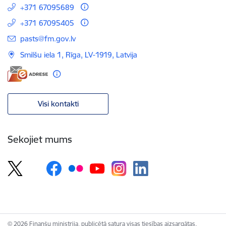
+371 67095689
+371 67095405
E-pasts:
pasts@fm.gov.lv
Smilšu iela 1, Rīga, LV-1919, Latvija
Visi kontakti
Sekojiet mums
© 2026 Finanšu ministrija, publicētā satura visas tiesības aizsargātas.