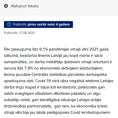
Atskaņot tekstu
Publicēts
pirms vairāk nekā 4 gadiem
Publicēts: 17.08.2021.
Pēc pieauguma līdz 8,1% pandēmijas otrajā vilnī 2021.gada
sākumā, bezdarba līmenis Latvijā jau kopš marta ir sācis
samazināties, un darba meklētāju īpatsvars otrajā ceturksnī ir
sarucis līdz 7,9% no ekonomiski aktīvajiem iedzīvotājiem,
liecina jaunākie Centrālās statistikas pārvaldes darbaspēka
apsekojuma dati. Covid-19 otrā viļņa negatīvā ietekme Latvijas
darba tirgū šogad ir bijusi ļoti ierobežota, pateicoties gan
valsts sniegtajam atbalstam dīkstāves pabalstu un algu
subsīdiju veidā, gan labvēlīgākai situācijai Latvijas ārējās
tirdzniecības partnervalstīs, gan tam, ka ekonomika krīzes
otrajā vilnī bija jau labāk pielāgojusies Covid ierobežojumiem.