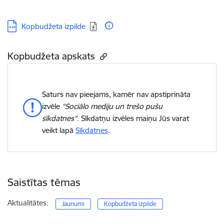
Lejupielādēt:
Kopbudžeta izpilde
Kopbudžeta apskats
Saturs nav pieejams, kamēr nav apstiprināta
izvēle
“Sociālo mediju un trešo pušu
sīkdatnes”
. Sīkdatņu izvēles maiņu Jūs varat
veikt lapā
Sīkdatnes
.
Saistītas tēmas
Aktualitātes:
Jaunumi
Kopbudžeta izpilde