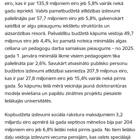
eiro, kas ir par 135,9 miljoniem eiro jeb 5,8% vairāk nekā
gadu iepriekš. Valsts pamatbudžetā atlīdzības izdevumi
palielinājās par 57,7 miljoniem eiro jeb 5,8%, galvenokārt
saistībā ar algu pieaugumu iekšlietu struktūrās un
aizsardzības resorā. Pašvaldību budžetā kāpums veidoja 49,7
miljonus eiro jeb 4,4%, ko pamatā noteica minimālās algas
celšana un pedagogu darba samaksas pieaugums – no 2025.
gada 1. janvāra minimālā likme visiem pedagogiem tika
palielināta par 2,6%. Savukārt atvasināto publisko personu
budžetos izdevumi atlīdzībai sasniedza 207,9 miljonus eiro,
kas ir par 27,8 miljoniem eiro jeb 15,4% vairāk nekā pirms
gada. Šo kāpumu lielā mērā veicināja jaunā doktorantūras
modeļa ieviešana un papildu zinātnes projektu piesaiste
lielākajās universitātēs.
Kopbudžeta izdevumi sociāla rakstura maksājumiem 3,2
miljardu eiro apmērā šā gada septiņos mēnešos bija par 204
miljoniem eiro jeb 6,8% lielāki nekā pirms gada. No tiem lielāko
daļu veidoja izdevumi vecuma pensijām, kas valsts speciālajā