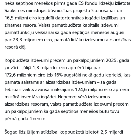
nekā septiņos mēnešos pirms gada ES fondu līdzekļu izlietots
Satiksmes ministrijas būvniecības projektu īstenošanai, un
16,5 miljoni eiro ieguldīti datortehnikas iegādei Izglītības un
zinātnes resorā. Valsts pamatbudžeta kapitālie izdevumi
pamatfunkciju veikšanai šā gada septiņos mēnešos auguši
par 23,3 miljoniem eiro, pamatā lielāku izdevumu aizsardzības
resorā dēļ.
Kopbudžeta izdevumi precēm un pakalpojumiem 2025. gada
janvārī – jūlijā 1,3 miljardu eiro apmērā bija par
172,6 miljoniem eiro jeb 16% augstāki nekā gadu iepriekš, kas
pamatā saistāms ar aizsardzības izdevumiem – šā gada
februārī veikts avansa maksājums
124,6
miljonu eiro apmērā
militārā inventāra iegādei. Neņemot vērā izdevumus
aizsardzības resoram, valsts pamatbudžeta izdevumi precēm
un pakalpojumiem šā gada septiņos mēnešos būtu tuvu
pērnā gada līmenim.
Šogad līdz jūlijam atlīdzībai kopbudžetā izlietoti 2,5 miljardi