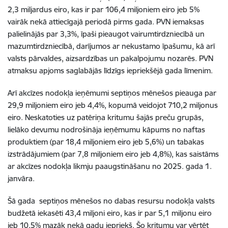
2,3 miljardus eiro, kas ir par 106,4 miljoniem eiro jeb 5%
vairāk nekā attiecīgajā periodā pirms gada. PVN iemaksas
palielinājās par 3,3%, īpaši pieaugot vairumtirdzniecībā un
mazumtirdzniecībā, darījumos ar nekustamo īpašumu, kā arī
valsts pārvaldes, aizsardzības un pakalpojumu nozarēs. PVN
atmaksu apjoms saglabājās līdzīgs iepriekšējā gada līmenim.
Arī akcīzes nodokļa ieņēmumi septiņos mēnešos pieauga par
29,9 miljoniem eiro jeb 4,4%, kopumā veidojot 710,2 miljonus
eiro. Neskatoties uz patēriņa kritumu šajās preču grupās,
lielāko devumu nodrošināja ieņēmumu kāpums no naftas
produktiem (par 18,4 miljoniem eiro jeb 5,6%) un tabakas
izstrādājumiem (par 7,8 miljoniem eiro jeb 4,8%), kas saistāms
ar akcīzes nodokļa likmju paaugstināšanu no 2025. gada 1.
janvāra.
Šā gada septiņos mēnešos no dabas resursu nodokļa valsts
budžetā iekasēti 43,4 miljoni eiro, kas ir par 5,1 miljonu eiro
jeb 10,5% mazāk nekā gadu iepriekš. Šo kritumu var vērtēt