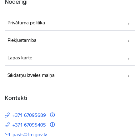
Noderīgi
Privātuma politika
Piekļūstamība
Lapas karte
Sīkdatņu izvēles maiņa
Kontakti
+371 67095689
+371 67095405
E-pasts:
pasts@fm.gov.lv