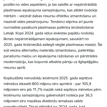
pozitīvi no vides aspektiem, jo tas saistīts ar nepārstrādātā
plastmasas iepakojuma samazinājumu, kas atbilst nodokļa
mērķim – veicināt dabas resursu efektīvu izmantošanu un
mazināt vides piesārņojumu. Tendenci stiprina arī jaunie
normatīvie pasākumi plastmasas patēriņa ierobežošanai
Latvijā. Kopš 2024. gada vidus ieviestas papildu nodokļu
likmes nepārstrādājamam iepakojumam, savukārt no
2025. gada tirdzniecībā aizliegti vieglie plastmasas maisiņi. Šie
soļi veicina alternatīvu materiālu izmantošanu, patērētāju
paradumu maiņu un iepakojuma ražošanas un pārstrādes
modernizāciju, kas kopumā atbalsta pāreju uz ilgtspējīgāku
resursu apriti.
Kopbudžeta nenodokļu ieņēmumi 2025. gada septiņos
mēnešos iekasēti 800 miljonu eiro apmērā – par 105,9
miljoniem eiro jeb 11,7% mazāk nekā septiņos mēnešos pērn.
Ieņēmumu samazinājumu galvenokārt noteica par 36,5
miljoniem eiro mazākas dividenžu iemaksas valsts
pamatbudžetā. Tāpat atšķirībā no 2024. gada, kad