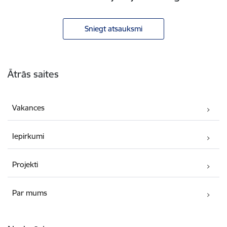
Sniegt atsauksmi
Kājene
Ātrās saites
Vakances
Iepirkumi
Projekti
Par mums