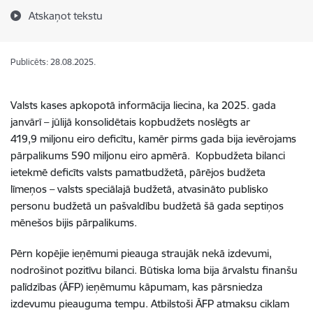
Atskaņot tekstu
Publicēts: 28.08.2025.
Valsts kases apkopotā informācija liecina, ka 2025. gada
janvārī – jūlijā konsolidētais kopbudžets noslēgts ar
419,9 miljonu eiro deficītu, kamēr pirms gada bija ievērojams
pārpalikums 590 miljonu eiro apmērā. Kopbudžeta bilanci
ietekmē deficīts valsts pamatbudžetā, pārējos budžeta
līmeņos – valsts speciālajā budžetā, atvasināto publisko
personu budžetā un pašvaldību budžetā šā gada septiņos
mēnešos bijis pārpalikums.
Pērn kopējie ieņēmumi pieauga straujāk nekā izdevumi,
nodrošinot pozitīvu bilanci. Būtiska loma bija ārvalstu finanšu
palīdzības (ĀFP) ieņēmumu kāpumam, kas pārsniedza
izdevumu pieauguma tempu. Atbilstoši ĀFP atmaksu ciklam