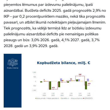
pieņemtos lēmumus par izdevumu palielinājumu, īpaši
aizsardzībai. Budžeta deficīts 2025. gadā prognozēts 2,9% no
IKP – par 0,2 procentpunktiem mazāks, nekā tika prognozēts
pavasarī, un atbilst likumā noteiktajam pieļaujamajam līmenim.
Tiek prognozēts, ka vidējā termiņā līdz ar būtisku izdevumu
palielinājumu aizsardzībai deficīts pie nemainīgas politikas
pieaugs un būs: 3,0% 2026. gadā, 4,1% 2027. gadā, 3,7%
2028. gadā un 3,9% 2029. gadā.