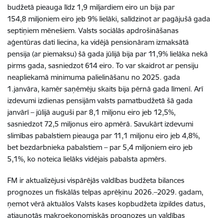
budžetā pieauga līdz 1,9 miljardiem eiro un bija par
154,8 miljoniem eiro jeb 9% lielāki, salīdzinot ar pagājušā gada
septiņiem mēnešiem. Valsts sociālās apdrošināšanas
aģentūras dati liecina, ka vidējā pensionāram izmaksātā
pensija (ar piemaksu) šā gada jūlijā bija par 11,9% lielāka nekā
pirms gada, sasniedzot 614 eiro. To
var skaidrot ar pensiju
neapliekamā minimuma palielināšanu no 2025.
gada
1.janvāra, kamēr saņēmēju skaits bija pērnā gada līmenī.
Arī
izdevumi izdienas pensijām valsts pamatbudžetā šā gada
janvārī – jūlijā auguši par 8,1 miljonu eiro jeb 12,5%,
sasniedzot 72,5 miljonus eiro apmērā.
Savukārt izdevumi
slimības pabalstiem pieauga par 11,1 miljonu eiro jeb 4,8%,
bet bezdarbnieka pabalstiem – par 5,4 miljoniem eiro jeb
5,1%, ko noteica lielāks vidējais pabalsta apmērs.
FM ir aktualizējusi vispārējās valdības budžeta bilances
prognozes un fiskālās telpas aprēķinu 2026.–2029. gadam,
ņemot vērā aktuālos Valsts kases kopbudžeta izpildes datus,
atjaunotās makroekonomiskās prognozes un valdības