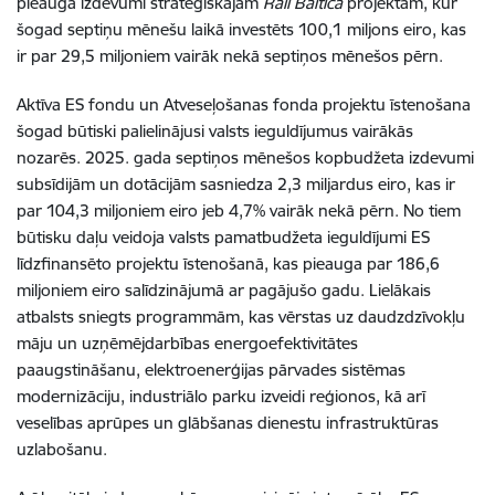
pieauga izdevumi stratēģiskajam
Rail Baltica
projektam, kur
šogad septiņu mēnešu laikā investēts 100,1 miljons eiro, kas
ir par 29,5 miljoniem vairāk nekā septiņos mēnešos pērn.
Aktīva ES fondu un Atveseļošanas fonda projektu īstenošana
šogad būtiski palielinājusi valsts ieguldījumus vairākās
nozarēs. 2025. gada septiņos mēnešos kopbudžeta izdevumi
subsīdijām un dotācijām sasniedza 2,3 miljardus eiro, kas ir
par 104,3 miljoniem eiro jeb 4,7% vairāk nekā pērn. No tiem
būtisku daļu veidoja valsts pamatbudžeta ieguldījumi ES
līdzfinansēto projektu īstenošanā, kas pieauga par 186,6
miljoniem eiro salīdzinājumā ar pagājušo gadu. Lielākais
atbalsts sniegts programmām, kas vērstas uz daudzdzīvokļu
māju un uzņēmējdarbības energoefektivitātes
paaugstināšanu, elektroenerģijas pārvades sistēmas
modernizāciju, industriālo parku izveidi reģionos, kā arī
veselības aprūpes un glābšanas dienestu infrastruktūras
uzlabošanu.