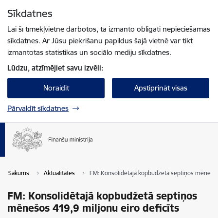
Pāriet uz lapas saturu
Sīkdatnes
Spied
lai meklētu
Enter
Lai šī tīmekļvietne darbotos, tā izmanto obligāti nepieciešamās
sīkdatnes. Ar Jūsu piekrišanu papildus šajā vietnē var tikt
izmantotas statistikas un sociālo mediju sīkdatnes.
Lūdzu, atzīmējiet savu izvēli:
Noraidīt
Apstiprināt visas
Pārvaldīt sīkdatnes
Sākums
Aktualitātes
FM: Konsolidētajā kopbudžetā septiņos mēnešos 
FM: Konsolidētajā kopbudžetā septiņos
mēnešos 419,9 miljonu eiro deficīts