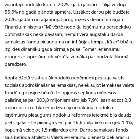
vienotajā nodokļu kontā, 2025. gada janvārī – jūlijā veidoja
56,6% no gadā plānotā apmēra. Uzsākot darbu pie budžeta
2026. gadam un atjaunojot prognozes vidējam termiņam,
Finanšu ministrija (FM) vērtē nodokļu ieņēmumu perspektīvu
optimistiskāk nekā pavasarī, ņemot vērā augstāku darba
samaksas fonda pieauguma un inflācijas tempu, kā arī labāku
izpildes dinamiku gada pirmajā pusē. Tomēr ieņēmumu
prognoze joprojām tiek vērtēta zemāka par budžeta likumā
paredzēto.
Kopbudžetā visstraujāk nodokļu ieņēmumi pieauga valsts
sociālās apdrošināšanas iemaksās, neiekļaujot iemaksas valsts
fondēto pensiju shēmā. To apjoms septiņos mēnešos
palielinājās par 203,8 miljoniem eiro jeb 7,9%, sasniedzot 2,8
miljardus eiro. Tikmēr iedzīvotāju ienākuma nodokļa
ieņēmumu pieaugums nodokļu reformas ietekmē bija daudz
pieticīgāks – tie pieauga vien par 16,6 miljoniem eiro jeb 1,1%,
kopumā veidojot 1,5 miljardus eiro. Darba samaksas fonds
šajā periodā atbilstoši Valsts ieņēmumu dienesta deklarāciju