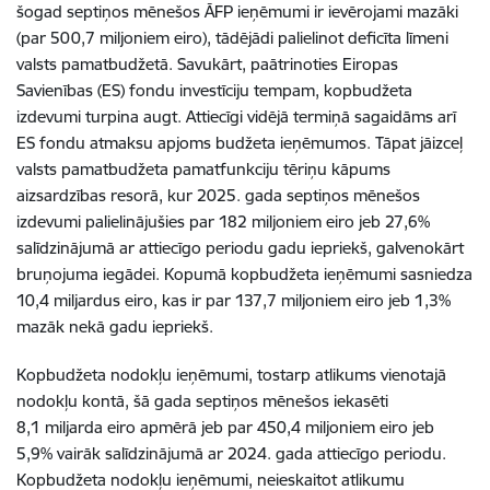
šogad septiņos mēnešos ĀFP ieņēmumi ir ievērojami mazāki
(par 500,7 miljoniem eiro), tādējādi palielinot deficīta līmeni
valsts pamatbudžetā. Savukārt, paātrinoties Eiropas
Savienības (ES) fondu investīciju tempam, kopbudžeta
izdevumi turpina augt. Attiecīgi vidējā termiņā sagaidāms arī
ES fondu atmaksu apjoms budžeta ieņēmumos. Tāpat jāizceļ
valsts pamatbudžeta pamatfunkciju tēriņu kāpums
aizsardzības resorā, kur 2025. gada septiņos mēnešos
izdevumi palielinājušies par 182 miljoniem eiro jeb 27,6%
salīdzinājumā ar attiecīgo periodu gadu iepriekš, galvenokārt
bruņojuma iegādei. Kopumā kopbudžeta ieņēmumi sasniedza
10,4 miljardus eiro, kas ir par 137,7 miljoniem eiro jeb 1,3%
mazāk nekā gadu iepriekš.
Kopbudžeta nodokļu ieņēmumi, tostarp atlikums vienotajā
nodokļu kontā, šā gada septiņos mēnešos iekasēti
8,1 miljarda eiro apmērā jeb par 450,4 miljoniem eiro jeb
5,9% vairāk salīdzinājumā ar 2024. gada attiecīgo periodu.
Kopbudžeta nodokļu ieņēmumi, neieskaitot atlikumu