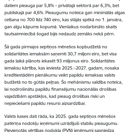
datiem pieauga par 5,8% – privātajā sektorā par 6,3%, bet
publiskajā par 4,6%. Pieaugumu noteica gan minimālās algas
celšana no 700 līdz 740 eiro, kas stājās spēkā no 1. janvāra,
gan algu kāpums kopumā. Vienlaikus nodarbināto skaits
tautsaimniecībā šogad bijis nedaudz zemāks nekā pērn.
Šā gada pirmajos septiņos mēnešos kopbudžetā no
solidaritātes iemaksām saņemti 30,7 miljoni eiro, bet visa
gada laikā plānots iekasēt 93 miljonus eiro. Solidaritātes
iemaksu kārtība, kas ieviesta 2025.–2027. gadam, nosaka
kredītiestādēm pienākumu veikt papildu iemaksas valsts
budžetā no to gūtās peļņas. Šo mehānismu valdība noteica,
lai nodrošinātu papildu finansējumu nacionālās drošības
vajadzībām apstākļos, kad pieaug drošības riski un
nepieciešami papildu resursi aizsardzībai.
Valsts kases dati rāda, ka 2025. gada septiņos mēnešos
patēriņa nodokļu ieņēmumi uzrādījuši stabilu pieaugumu.
Pievienotās vērtības nodokļa (PVN) ieņēmumi sasniedza