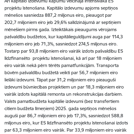
Arī kapitālo izdevumu kāpumu veicināja intensīvāka ES
projektu īstenošana. Kapitālo izdevumu apjoms septiņos
mēnešos sasniedza 887,2 miljonus eiro, pieaugot par
202,7 miljoniem eiro jeb 29,6% salīdzinājumā ar septiņiem
mēnešiem pirms gada. Izteiktākais pieaugums vērojams
pašvaldību budžetos, kur kapitālieguldījumi auga par 114,3
miljoniem eiro jeb 71,3%, sasniedzot 274,5 miljonus eiro.
Tostarp par 93,8 miljoniem eiro vairāk izdots pašvaldību ES
līdzfinansēto projektu īstenošanai, kā arī par 18 miljoniem
eiro vairāk nekā pērn tērēts pamatfunkcijām. Transporta
būvēm pašvaldību budžetā veikti par 56,7 miljoniem eiro
lielāki izdevumi. Tāpat par 31,2 miljoniem eiro pieauguši
izdevumi būvniecības projektiem un par 18,3 miljoniem eiro
vairāk izdots kapitālā remonta un rekonstrukcijas darbiem.
Valsts pamatbudžeta kapitālie izdevumi (bez transfertiem
citiem budžeta līmeņiem) 2025. gada septiņos mēnešos
auguši par 86,7 miljoniem eiro jeb 17,3%, sasniedzot 588,8
miljonus eiro, kur ES līdzfinansēto projektu īstenošanai izdots
par 63,3 miljoniem eiro vairāk. Par 33,9 miljoniem eiro vairāk