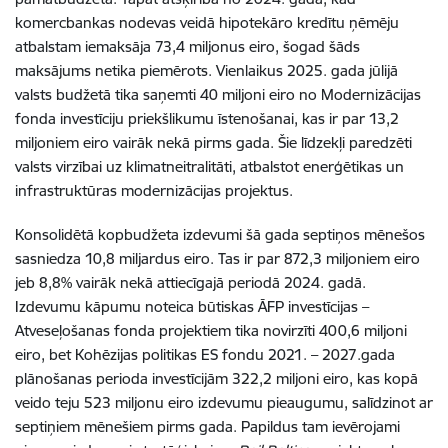
komercbankas nodevas veidā hipotekāro kredītu ņēmēju
atbalstam iemaksāja 73,4 miljonus eiro, šogad šāds
maksājums netika piemērots. Vienlaikus 2025. gada jūlijā
valsts budžetā tika saņemti 40 miljoni eiro no Modernizācijas
fonda investīciju priekšlikumu īstenošanai, kas ir par 13,2
miljoniem eiro vairāk nekā pirms gada. Šie līdzekļi paredzēti
valsts virzībai uz klimatneitralitāti, atbalstot enerģētikas un
infrastruktūras modernizācijas projektus.
Konsolidētā kopbudžeta izdevumi šā gada septiņos mēnešos
sasniedza 10,8 miljardus eiro. Tas ir par 872,3 miljoniem eiro
jeb 8,8% vairāk nekā attiecīgajā periodā 2024. gadā.
Izdevumu kāpumu noteica būtiskas ĀFP investīcijas –
Atveseļošanas fonda projektiem tika novirzīti 400,6 miljoni
eiro, bet Kohēzijas politikas ES fondu 2021. – 2027.gada
plānošanas perioda investīcijām 322,2 miljoni eiro, kas kopā
veido teju 523 miljonu eiro izdevumu pieaugumu, salīdzinot ar
septiņiem mēnešiem pirms gada. Papildus tam ievērojami