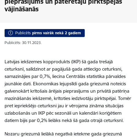
pieprasījums un patērētāju pirktspējas
vājināšanās
Publicēts
pirms vairāk nekā 2 gadiem
Publicēts: 30.11.2023.
Latvijas iekšzemes kopprodukts (IKP) šā gada trešajā
ceturksnī, salīdzinot ar pagājušā gada attiecīgo ceturksni,
samazinājies par 0,7%, liecina Centrālās statistika pārvaldes
jaunākie dati. Ekonomikas lejupslīdi gada griezumā noteicis
galvenokārt krītošais ārējais pieprasījums un privātā patēriņa
mazināšanās iekšzemē, krītoties iedzīvotāju pirktspējai. Tomēr
pret iepriekšējo ceturksni jau ir vērojama zināma situācijas
uzlabošanās un IKP pēc sezonāli un kalendāri koriģētiem
datiem bijis par 0,2% lielāks nekā šā gada otrajā ceturksnī.
Nozaru griezumā lielākā negatīvā ietekme gada griezumā