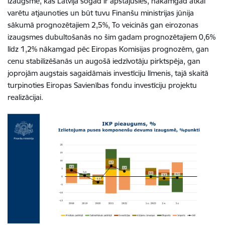
izaugsme, kas Latvijā šogad ir apstājusies, nākamgad atkal
varētu atjaunoties un būt tuvu Finanšu ministrijas jūnija
sākumā prognozētajiem 2,5%, To veicinās gan eirozonas
izaugsmes dubultošanās no šim gadam prognozētajiem 0,6%
līdz 1,2% nākamgad pēc Eiropas Komisijas prognozēm, gan
cenu stabilizēšanās un augošā iedzīvotāju pirktspēja, gan
joprojām augstais sagaidāmais investīciju līmenis, tajā skaitā
turpinoties Eiropas Savienības fondu investīciju projektu
realizācijai.