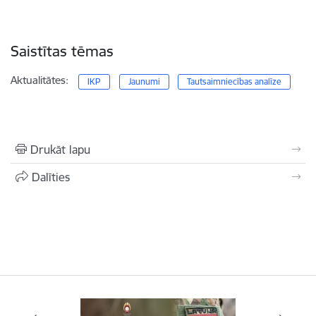
Saistītas tēmas
Aktualitātes:
IKP
Jaunumi
Tautsaimniecības analīze
Drukāt lapu
Dalīties