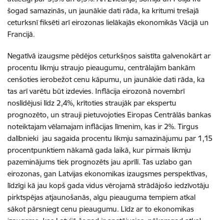
šogad samazinās, un jaunākie dati rāda, ka kritumi trešajā
ceturksnī fiksēti arī eirozonas lielākajās ekonomikās Vācijā un
Francijā.
Negatīvā izaugsme pēdējos ceturkšņos saistīta galvenokārt ar
procentu likmju straujo pieaugumu, centrālajām bankām
cenšoties ierobežot cenu kāpumu, un jaunākie dati rāda, ka
tas arī varētu būt izdevies. Inflācija eirozonā novembrī
noslīdējusi līdz 2,4%, krītoties straujāk par ekspertu
prognozēto, un strauji pietuvojoties Eiropas Centrālās bankas
noteiktajam vēlamajam inflācijas līmenim, kas ir 2%. Tirgus
dalībnieki jau sagaida procentu likmju samazinājumu par 1,15
procentpunktiem nākamā gada laikā, kur pirmais likmju
pazeminājums tiek prognozēts jau aprīlī. Tas uzlabo gan
eirozonas, gan Latvijas ekonomikas izaugsmes perspektīvas,
līdzīgi kā jau kopš gada vidus vērojamā strādājošo iedzīvotāju
pirktspējas atjaunošanās, algu pieauguma tempiem atkal
sākot pārsniegt cenu pieaugumu. Līdz ar to ekonomikas