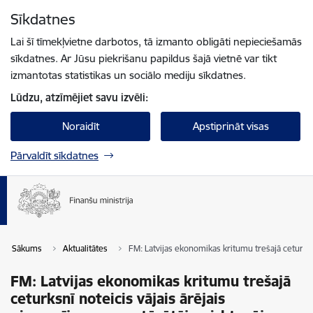
Pāriet uz lapas saturu
Sīkdatnes
Spied
lai meklētu
Enter
Lai šī tīmekļvietne darbotos, tā izmanto obligāti nepieciešamās
sīkdatnes. Ar Jūsu piekrišanu papildus šajā vietnē var tikt
izmantotas statistikas un sociālo mediju sīkdatnes.
Lūdzu, atzīmējiet savu izvēli:
Noraidīt
Apstiprināt visas
Pārvaldīt sīkdatnes
Sākums
Aktualitātes
FM: Latvijas ekonomikas kritumu trešajā ceturksnī
FM: Latvijas ekonomikas kritumu trešajā
ceturksnī noteicis vājais ārējais