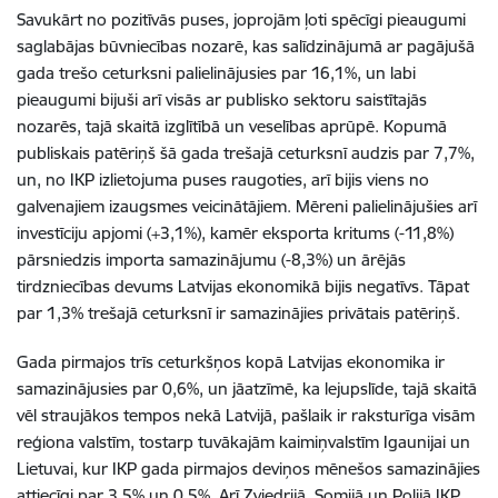
Savukārt no pozitīvās puses, joprojām ļoti spēcīgi pieaugumi
saglabājas būvniecības nozarē, kas salīdzinājumā ar pagājušā
gada trešo ceturksni palielinājusies par 16,1%, un labi
pieaugumi bijuši arī visās ar publisko sektoru saistītajās
nozarēs, tajā skaitā izglītībā un veselības aprūpē. Kopumā
publiskais patēriņš šā gada trešajā ceturksnī audzis par 7,7%,
un, no IKP izlietojuma puses raugoties, arī bijis viens no
galvenajiem izaugsmes veicinātājiem. Mēreni palielinājušies arī
investīciju apjomi (+3,1%), kamēr eksporta kritums (-11,8%)
pārsniedzis importa samazinājumu (-8,3%) un ārējās
tirdzniecības devums Latvijas ekonomikā bijis negatīvs. Tāpat
par 1,3% trešajā ceturksnī ir samazinājies privātais patēriņš.
Gada pirmajos trīs ceturkšņos kopā Latvijas ekonomika ir
samazinājusies par 0,6%, un jāatzīmē, ka lejupslīde, tajā skaitā
vēl straujākos tempos nekā Latvijā, pašlaik ir raksturīga visām
reģiona valstīm, tostarp tuvākajām kaimiņvalstīm Igaunijai un
Lietuvai, kur IKP gada pirmajos deviņos mēnešos samazinājies
attiecīgi par 3,5% un 0,5%. Arī Zviedrijā, Somijā un Polijā IKP