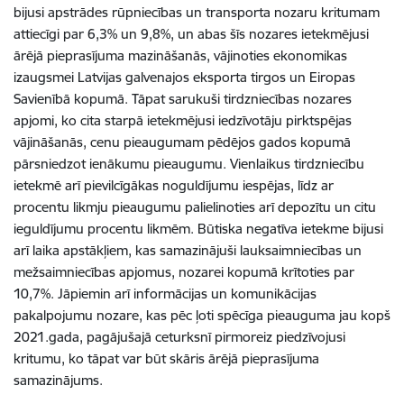
bijusi apstrādes rūpniecības un transporta nozaru kritumam
attiecīgi par 6,3% un 9,8%, un abas šīs nozares ietekmējusi
ārējā pieprasījuma mazināšanās, vājinoties ekonomikas
izaugsmei Latvijas galvenajos eksporta tirgos un Eiropas
Savienībā kopumā. Tāpat sarukuši tirdzniecības nozares
apjomi, ko cita starpā ietekmējusi iedzīvotāju pirktspējas
vājināšanās, cenu pieaugumam pēdējos gados kopumā
pārsniedzot ienākumu pieaugumu. Vienlaikus tirdzniecību
ietekmē arī pievilcīgākas noguldījumu iespējas, līdz ar
procentu likmju pieaugumu palielinoties arī depozītu un citu
ieguldījumu procentu likmēm. Būtiska negatīva ietekme bijusi
arī laika apstākļiem, kas samazinājuši lauksaimniecības un
mežsaimniecības apjomus, nozarei kopumā krītoties par
10,7%. Jāpiemin arī informācijas un komunikācijas
pakalpojumu nozare, kas pēc ļoti spēcīga pieauguma jau kopš
2021.gada, pagājušajā ceturksnī pirmoreiz piedzīvojusi
kritumu, ko tāpat var būt skāris ārējā pieprasījuma
samazinājums.