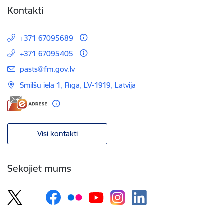
Kontakti
+371 67095689
+371 67095405
E-pasts:
pasts@fm.gov.lv
Smilšu iela 1, Rīga, LV-1919, Latvija
Visi kontakti
Sekojiet mums