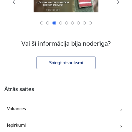
Vai šī informācija bija noderīga?
Sniegt atsauksmi
Kājene
Ātrās saites
Vakances
Iepirkumi