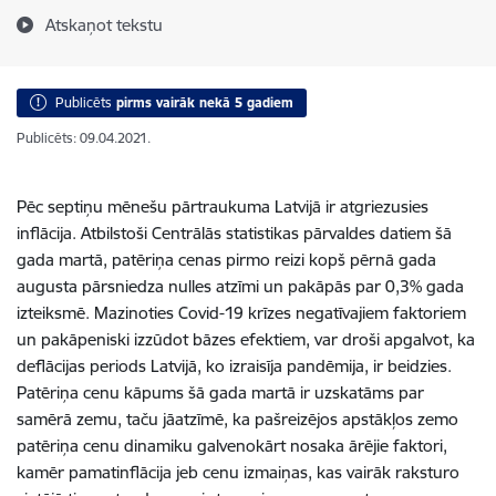
Atskaņot tekstu
Publicēts
pirms vairāk nekā 5 gadiem
Publicēts: 09.04.2021.
Pēc septiņu mēnešu pārtraukuma Latvijā ir atgriezusies
inflācija. Atbilstoši Centrālās statistikas pārvaldes datiem šā
gada martā, patēriņa cenas pirmo reizi kopš pērnā gada
augusta pārsniedza nulles atzīmi un pakāpās par 0,3% gada
izteiksmē. Mazinoties Covid-19 krīzes negatīvajiem faktoriem
un pakāpeniski izzūdot bāzes efektiem, var droši apgalvot, ka
deflācijas periods Latvijā, ko izraisīja pandēmija, ir beidzies.
Patēriņa cenu kāpums šā gada martā ir uzskatāms par
samērā zemu, taču jāatzīmē, ka pašreizējos apstākļos zemo
patēriņa cenu dinamiku galvenokārt nosaka ārējie faktori,
kamēr pamatinflācija jeb cenu izmaiņas, kas vairāk raksturo