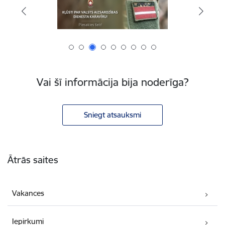
Vai šī informācija bija noderīga?
Sniegt atsauksmi
Kājene
Ātrās saites
Vakances
Iepirkumi