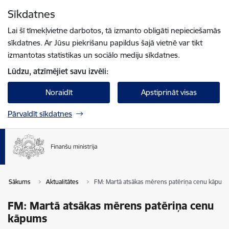
Pāriet uz lapas saturu
Sīkdatnes
Spied
lai meklētu
Enter
Lai šī tīmekļvietne darbotos, tā izmanto obligāti nepieciešamās
sīkdatnes. Ar Jūsu piekrišanu papildus šajā vietnē var tikt
izmantotas statistikas un sociālo mediju sīkdatnes.
Lūdzu, atzīmējiet savu izvēli:
Noraidīt
Apstiprināt visas
Pārvaldīt sīkdatnes
Sākums
Aktualitātes
FM: Martā atsākas mērens patēriņa cenu kāpum
FM: Martā atsākas mērens patēriņa cenu
kāpums