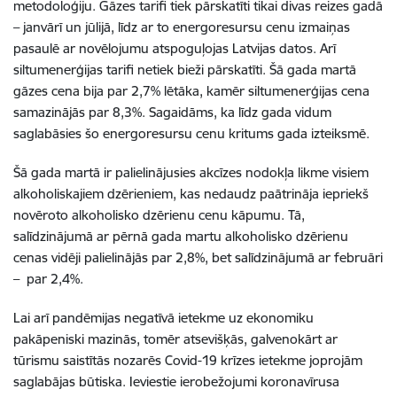
metodoloģiju. Gāzes tarifi tiek pārskatīti tikai divas reizes gadā
– janvārī un jūlijā, līdz ar to energoresursu cenu izmaiņas
pasaulē ar novēlojumu atspoguļojas Latvijas datos. Arī
siltumenerģijas tarifi netiek bieži pārskatīti. Šā gada martā
gāzes cena bija par 2,7% lētāka, kamēr siltumenerģijas cena
samazinājās par 8,3%. Sagaidāms, ka līdz gada vidum
saglabāsies šo energoresursu cenu kritums gada izteiksmē.
Šā gada martā ir palielinājusies akcīzes nodokļa likme visiem
alkoholiskajiem dzērieniem, kas nedaudz paātrināja iepriekš
novēroto alkoholisko dzērienu cenu kāpumu. Tā,
salīdzinājumā ar pērnā gada martu alkoholisko dzērienu
cenas vidēji palielinājās par 2,8%, bet salīdzinājumā ar februāri
– par 2,4%.
Lai arī pandēmijas negatīvā ietekme uz ekonomiku
pakāpeniski mazinās, tomēr atsevišķās, galvenokārt ar
tūrismu saistītās nozarēs Covid-19 krīzes ietekme joprojām
saglabājas būtiska. Ieviestie ierobežojumi koronavīrusa