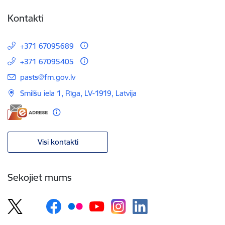
Kontakti
+371 67095689
+371 67095405
E-pasts:
pasts@fm.gov.lv
Smilšu iela 1, Rīga, LV-1919, Latvija
Visi kontakti
Sekojiet mums