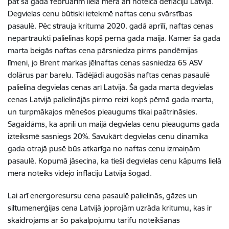
pat šā gada februārim lielā mērā arī noteica deflāciju Latvijā.
Degvielas cenu būtiski ietekmē naftas cenu svārstības
pasaulē. Pēc strauja krituma 2020. gadā aprīlī, naftas cenas
nepārtraukti palielinās kopš pērnā gada maija. Kamēr šā gada
marta beigās naftas cena pārsniedza pirms pandēmijas
līmeni, jo Brent markas jēlnaftas cenas sasniedza 65 ASV
dolārus par barelu. Tādējādi augošās naftas cenas pasaulē
palielina degvielas cenas arī Latvijā. Šā gada martā degvielas
cenas Latvijā palielinājās pirmo reizi kopš pērnā gada marta,
un turpmākajos mēnešos pieaugums tikai paātrināsies.
Sagaidāms, ka aprīlī un maijā degvielas cenu pieaugums gada
izteiksmē sasniegs 20%. Savukārt degvielas cenu dinamika
gada otrajā pusē būs atkarīga no naftas cenu izmaiņām
pasaulē. Kopumā jāsecina, ka tieši degvielas cenu kāpums lielā
mērā noteiks vidējo inflāciju Latvijā šogad.
Lai arī energoresursu cena pasaulē palielinās, gāzes un
siltumenerģijas cena Latvijā joprojām uzrāda kritumu, kas ir
skaidrojams ar šo pakalpojumu tarifu noteikšanas