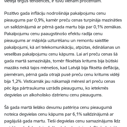
vietējā tirgus tendences, ir tuvu vienam procentam.
Pozitīvo gada inflāciju nodrošināja pakalpojumu cenu
pieaugums par 0,9%, kamēr preču cenas turpināja mazināties
un salīdzinājumā ar pērnā gada martu bija par 0,1% zemākas.
Pakalpojumu cenu paaugstinošo efektu radīja cenu
pieaugums ar mājokļa uzturēšanu un remontu saistītie
pakalpojumi, kā arī telekomunikāciju, atpūtas, ēdināšanas un
veselības pakalpojumu cenu kāpums. Lai arī preču cenas šā
gada martā samazinājās, tomēr fiksētais kritums bija būtiski
mazāks nekā tajos mēnešos, kad Latvijā bija fiksēta deflācija,
piemēram, pērnā gada otrajā pusē preču cenu kritums vidēji
bija 1,2%. Visticamāk jau nākamajā mēnesī arī preču cenas
pēc ilga pārtraukuma uzrādīs pieaugumu, ko ietekmēs
degvielas un alkoholisko dzērienu cenu pieaugums.
Šā gada martā lielāko devumu patēriņa cenu pieaugumā
noteica degvielas cenu kāpums par 6,1% salīdzinājumā ar
pagājušā gada martu. Tieši degvielas cenu samazinājums līdz