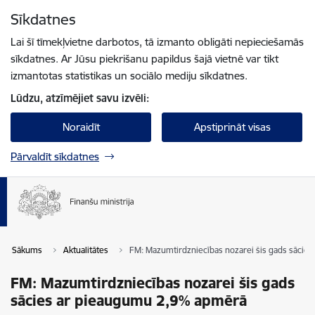
Pāriet uz lapas saturu
Sīkdatnes
Spied
lai meklētu
Enter
Lai šī tīmekļvietne darbotos, tā izmanto obligāti nepieciešamās
sīkdatnes. Ar Jūsu piekrišanu papildus šajā vietnē var tikt
izmantotas statistikas un sociālo mediju sīkdatnes.
Lūdzu, atzīmējiet savu izvēli:
Noraidīt
Apstiprināt visas
Pārvaldīt sīkdatnes
Sākums
Aktualitātes
FM: Mazumtirdzniecības nozarei šis gads sācie
FM: Mazumtirdzniecības nozarei šis gads
sācies ar pieaugumu 2,9% apmērā