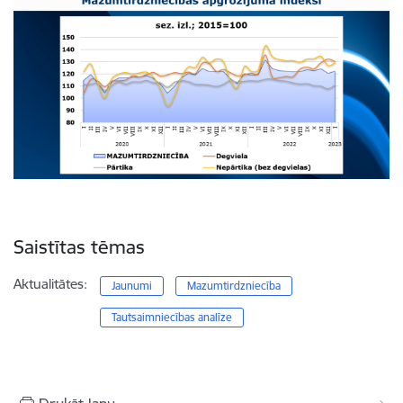
Saistītas tēmas
Aktualitātes:
Jaunumi
Mazumtirdzniecība
Tautsaimniecības analīze