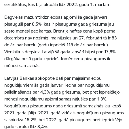
sertifikātus, kas bija aktuāla līdz 2022. gada 1. martam.
Degvielas mazumtirdzniecības apjomi šā gada janvārī
pieauguši par 8,5%, kas ir pieaugums gada griezumā jau
sesto mēnesi pēc kārtas. Brent jēlnaftas cena kopš pērnā
decembra nav nozīmīgi mainījusies un 27. februārī tā ir 83
dolāri par barelu (gadu iepriekš 118 dolāri par barelu).
Vienlaikus degviela Latvijā šā gada janvārī bijusi par 17,8%
dārgāka nekā gadu iepriekš, tomēr cenu pieaugums ik
mēnesi samazinās.
Latvijas Bankas apkopotie dati par mājsaimniecību
noguldījumiem šā gada janvārī liecina par noguldījumu
palielināšanos par 4,3% gada griezumā, bet pret iepriekšējo
mēnesi noguldījumu apjomi samazinājušies par 1,3%.
Noguldījumu pieaugums gada griezumā samazinās jau kopš
2021. gada jūlija. 2021. gadā vidējais noguldījumu pieaugums
sasniedza 16,2%, bet 2022. gadā pieaugums pret iepriekšējo
gadu saruka līdz 8,4%.