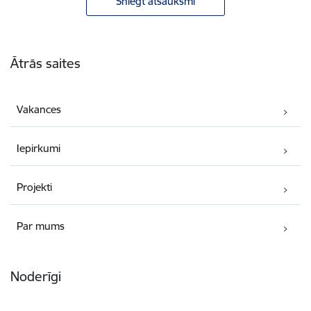
Sniegt atsauksmi
Kājene
Ātrās saites
Vakances
Iepirkumi
Projekti
Par mums
Noderīgi