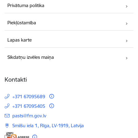
Privātuma politika
Piekļūstamība
Lapas karte
Sīkdatņu izvēles maiņa
Kontakti
+371 67095689
+371 67095405
E-pasts:
pasts@fm.gov.lv
Smilšu iela 1, Rīga, LV-1919, Latvija