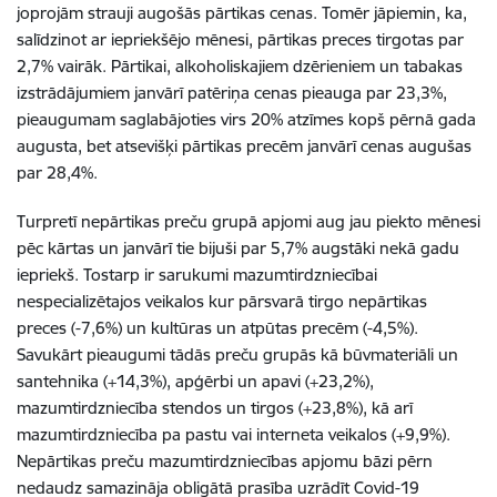
joprojām strauji augošās pārtikas cenas. Tomēr jāpiemin, ka,
salīdzinot ar iepriekšējo mēnesi, pārtikas preces tirgotas par
2,7% vairāk. Pārtikai, alkoholiskajiem dzērieniem un tabakas
izstrādājumiem janvārī patēriņa cenas pieauga par 23,3%,
pieaugumam saglabājoties virs 20% atzīmes kopš pērnā gada
augusta, bet atsevišķi pārtikas precēm janvārī cenas augušas
par 28,4%.
Turpretī nepārtikas preču grupā apjomi aug jau piekto mēnesi
pēc kārtas un janvārī tie bijuši par 5,7% augstāki nekā gadu
iepriekš. Tostarp ir sarukumi mazumtirdzniecībai
nespecializētajos veikalos kur pārsvarā tirgo nepārtikas
preces (-7,6%) un kultūras un atpūtas precēm (-4,5%).
Savukārt pieaugumi tādās preču grupās kā būvmateriāli un
santehnika (+14,3%), apģērbi un apavi (+23,2%),
mazumtirdzniecība stendos un tirgos (+23,8%), kā arī
mazumtirdzniecība pa pastu vai interneta veikalos (+9,9%).
Nepārtikas preču mazumtirdzniecības apjomu bāzi pērn
nedaudz samazināja obligātā prasība uzrādīt Covid-19