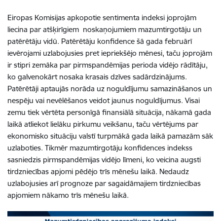
Eiropas Komisijas apkopotie sentimenta indeksi joprojām
liecina par atšķirīgiem noskaņojumiem mazumtirgotāju un
patērētāju vidū. Patērētāju konfidence šā gada februārī
ievērojami uzlabojusies pret iepriekšējo mēnesi, taču joprojām
ir stipri zemāka par pirmspandēmijas perioda vidējo rādītāju,
ko galvenokārt nosaka krasais dzīves sadārdzinājums.
Patērētāji aptaujās norāda uz noguldījumu samazināšanos un
nespēju vai nevēlēšanos veidot jaunus noguldījumus. Visai
zemu tiek vērtēta personīgā finansiālā situācija, nākamā gada
laikā atliekot lielāku pirkumu veikšanu, taču vērtējums par
ekonomisko situāciju valstī turpmākā gada laikā pamazām sāk
uzlaboties. Tikmēr mazumtirgotāju konfidences indekss
sasniedzis pirmspandēmijas vidējo līmeni, ko veicina augsti
tirdzniecības apjomi pēdējo trīs mēnešu laikā. Nedaudz
uzlabojusies arī prognoze par sagaidāmajiem tirdzniecības
apjomiem nākamo trīs mēnešu laikā.