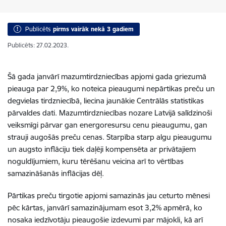
Publicēts
pirms vairāk nekā 3 gadiem
Publicēts: 27.02.2023.
Šā gada janvārī mazumtirdzniecības apjomi gada griezumā
pieauga par 2,9%, ko noteica pieaugumi nepārtikas preču un
degvielas tirdzniecībā, liecina jaunākie Centrālās statistikas
pārvaldes dati. Mazumtirdzniecības nozare Latvijā salīdzinoši
veiksmīgi pārvar gan energoresursu cenu pieaugumu, gan
strauji augošās preču cenas. Starpība starp algu pieaugumu
un augsto inflāciju tiek daļēji kompensēta ar privātajiem
noguldījumiem, kuru tērēšanu veicina arī to vērtības
samazināšanās inflācijas dēļ.
Pārtikas preču tirgotie apjomi samazinās jau ceturto mēnesi
pēc kārtas, janvārī samazinājumam esot 3,2% apmērā, ko
nosaka iedzīvotāju pieaugošie izdevumi par mājokli, kā arī