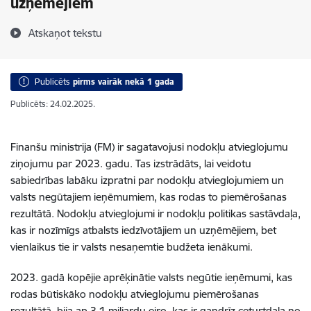
uzņēmējiem
Atskaņot tekstu
Publicēts
pirms vairāk nekā 1 gada
Publicēts: 24.02.2025.
Finanšu ministrija (FM) ir sagatavojusi nodokļu atvieglojumu
ziņojumu par 2023. gadu. Tas
izstrādāts, lai veidotu
sabiedrības labāku izpratni par nodokļu atvieglojumiem un
valsts negūtajiem ieņēmumiem, kas rodas to piemērošanas
rezultātā. Nodokļu atvieglojumi ir nodokļu politikas sastāvdaļa,
kas ir nozīmīgs atbalsts iedzīvotājiem un uzņēmējiem, bet
vienlaikus tie ir valsts nesaņemtie budžeta ienākumi.
2023. gadā kopējie aprēķinātie valsts negūtie ieņēmumi, kas
rodas būtiskāko nodokļu atvieglojumu piemērošanas
rezultātā, bija ap 3,1 miljardu eiro, kas ir gandrīz ceturtdaļa no