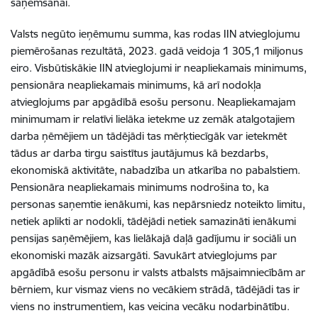
saņemšanai.
Valsts negūto ieņēmumu summa, kas rodas IIN atvieglojumu
piemērošanas rezultātā, 2023. gadā veidoja 1 305,1 miljonus
eiro. Visbūtiskākie IIN atvieglojumi ir neapliekamais minimums,
pensionāra neapliekamais minimums, kā arī nodokļa
atvieglojums par apgādībā esošu personu. Neapliekamajam
minimumam ir relatīvi lielāka ietekme uz zemāk atalgotajiem
dar­ba ņēmējiem un tādējādi tas mērķtiecīgāk var ietekmēt
tādus ar darba tirgu saistītus jautājumus kā bezdarbs,
ekonomiskā aktivitāte, nabadzība un atkarība no pabalstiem.
Pensionāra neapliekamais minimums nodrošina to, ka
personas saņemtie ienākumi, kas nepārsniedz noteikto limitu,
netiek aplikti ar nodokli, tādējādi netiek samazināti ienākumi
pensijas saņēmējiem, kas lielākajā daļā gadījumu ir sociāli un
ekonomiski mazāk aizsargāti. Savukārt atvieglojums par
apgādībā esošu personu ir valsts atbalsts mājsaimniecībām ar
bērniem, kur vismaz viens no vecākiem strādā, tādējādi tas ir
viens no instrumentiem, kas veicina vecāku nodarbinātību.