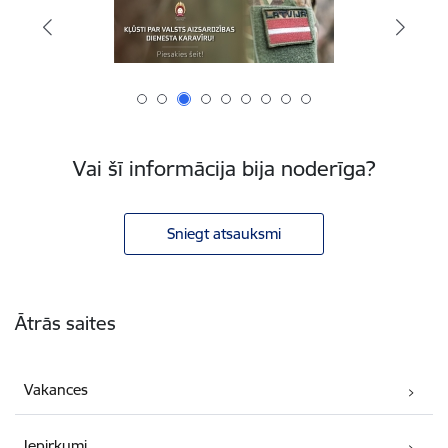
Vai šī informācija bija noderīga?
Sniegt atsauksmi
Kājene
Ātrās saites
Vakances
Iepirkumi