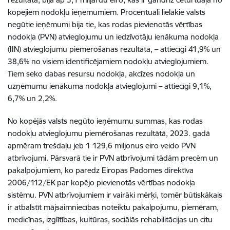
kopējiem nodokļu ieņēmumiem. Procentuāli lielākie
valsts
negūtie ieņēmumi
bija tie, kas rodas pievienotās vērtības
nodokļa (PVN) atvieglojumu un iedzīvotāju ienākuma nodokļa
(IIN) atvieglojumu piemērošanas rezultātā, – attiecīgi 41,9% un
38,6% no visiem identificējamiem nodokļu atvieglojumiem.
Tiem seko dabas resursu nodokļa, akcīzes nodokļa un
uzņēmumu ienākuma nodokļa atvieglojumi – attiecīgi 9,1%,
6,7% un 2,2%.
No kopējās valsts negūto ieņēmumu summas, kas rodas
nodokļu atvieglojumu piemērošanas rezultātā, 2023. gadā
apmēram trešdaļu jeb 1 129,6 miljonus eiro veido PVN
atbrīvojumi. Pārsvarā tie ir PVN atbrīvojumi tādām precēm un
pakalpojumiem, ko paredz Eiropas Padomes direktīva
2006/112/EK par kopējo pievienotās vērtības nodokļa
sistēmu. PVN atbrīvojumiem ir vairāki mērķi, tomēr būtiskākais
ir atbalstīt mājsaimniecības noteiktu pakalpojumu, piemēram,
medicīnas, izglītības, kultūras, sociālās rehabilitācijas un citu