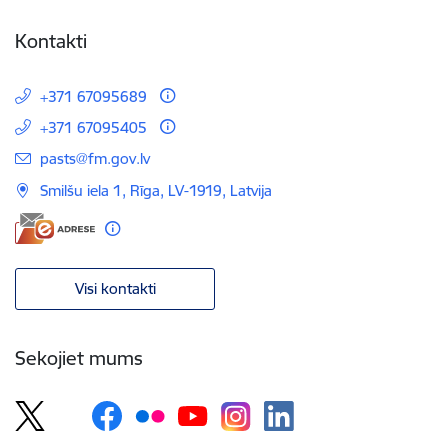
Kontakti
+371 67095689
+371 67095405
E-pasts:
pasts@fm.gov.lv
Smilšu iela 1, Rīga, LV-1919, Latvija
Visi kontakti
Sekojiet mums