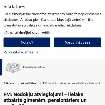
Pāriet uz lapas saturu
Sīkdatnes
Spied
lai meklētu
Enter
Lai šī tīmekļvietne darbotos, tā izmanto obligāti nepieciešamās
sīkdatnes. Ar Jūsu piekrišanu papildus šajā vietnē var tikt
izmantotas statistikas un sociālo mediju sīkdatnes.
Lūdzu, atzīmējiet savu izvēli:
Noraidīt
Apstiprināt visas
Pārvaldīt sīkdatnes
Sākums
Aktualitātes
FM: Nodokļu atvieglojumi – lielāks atbalsts ģ
FM: Nodokļu atvieglojumi – lielāks
atbalsts ģimenēm, pensionāriem un