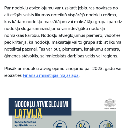
Par nodokļu atvieglojumu var uzskatīt jebkuras novirzes no
attiecīgās valsts likumos noteiktā vispārējā nodokļu režīma,
kas kādam nodokļu maksātājam vai maksātāju grupai paredz
nodokļa sloga samazinājumu vai izdevīgāku nodokļa
nomaksas kārtību. Nodokļu atvieglojumus piemēro, vadoties
pēc kritērija, ka nodokļu maksātājs vai to grupa atbilst likumā
noteiktai pazīmei. Tas var būt, piemēram, ienākumu apmērs,
ģimenes stāvoklis, saimnieciskās darbības veids vai reģions.
Plašāk ar nodokļu atvieglojumu ziņojumu par 2023. gadu var
iepazīties
Finanšu ministrijas mājaslapā
.