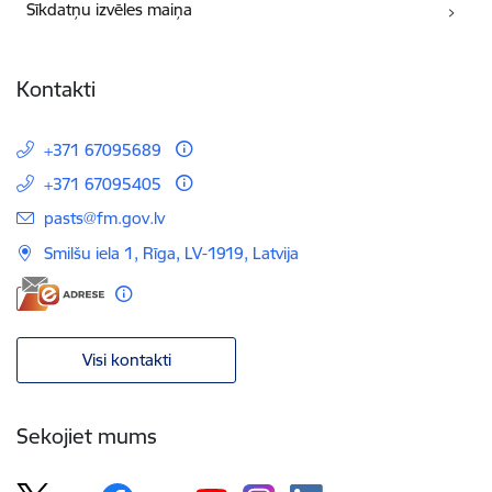
Sīkdatņu izvēles maiņa
Kontakti
+371 67095689
+371 67095405
E-pasts:
pasts@fm.gov.lv
Smilšu iela 1, Rīga, LV-1919, Latvija
Visi kontakti
Sekojiet mums