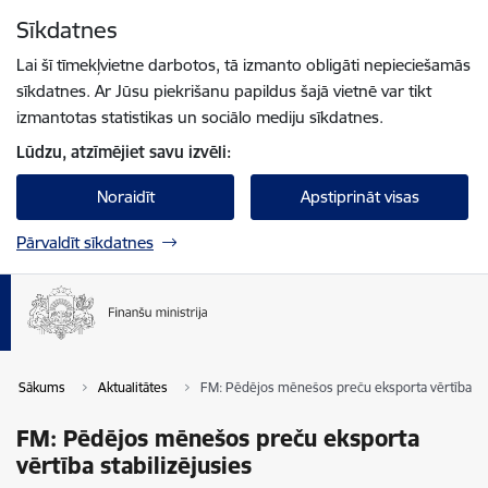
Pāriet uz lapas saturu
Sīkdatnes
Spied
lai meklētu
Enter
Lai šī tīmekļvietne darbotos, tā izmanto obligāti nepieciešamās
sīkdatnes. Ar Jūsu piekrišanu papildus šajā vietnē var tikt
izmantotas statistikas un sociālo mediju sīkdatnes.
Lūdzu, atzīmējiet savu izvēli:
Noraidīt
Apstiprināt visas
Pārvaldīt sīkdatnes
Sākums
Aktualitātes
FM: Pēdējos mēnešos preču eksporta vērtība sta
FM: Pēdējos mēnešos preču eksporta
vērtība stabilizējusies