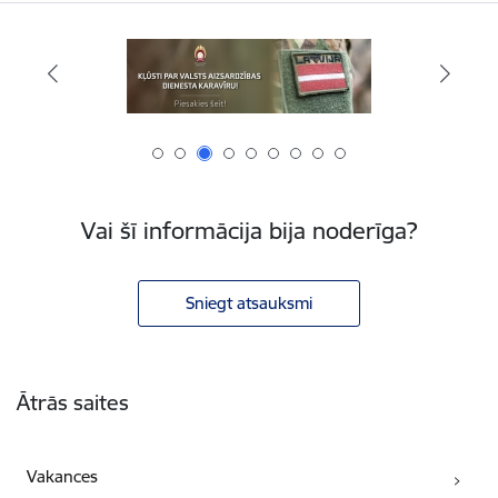
Vai šī informācija bija noderīga?
Sniegt atsauksmi
Kājene
Ātrās saites
Vakances