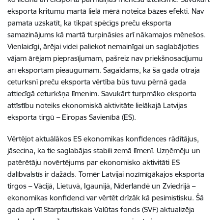
eksporta kritumu martā lielā mērā noteica bāzes efekti. Nav
pamata uzskatīt, ka tikpat spēcīgs preču eksporta
samazinājums kā martā turpināsies arī nākamajos mēnešos.
Vienlaicīgi, ārējai videi paliekot nemainīgai un saglabājoties
vājam ārējam pieprasījumam, pašreiz nav priekšnosacījumu
arī eksportam pieaugumam. Sagaidāms, ka šā gada otrajā
ceturksnī preču eksporta vērtība būs tuvu pērnā gada
attiecīgā ceturkšņa līmenim. Savukārt turpmāko eksporta
attīstību noteiks ekonomiskā aktivitāte lielākajā Latvijas
eksporta tirgū – Eiropas Savienībā (ES).
Vērtējot aktuālākos ES ekonomikas konfidences rādītājus,
jāsecina, ka tie saglabājas stabili zemā līmenī. Uzņēmēju un
patērētāju novērtējums par ekonomisko aktivitāti ES
dalībvalstīs ir dažāds. Tomēr Latvijai nozīmīgākajos eksporta
tirgos – Vācijā, Lietuvā, Igaunijā, Nīderlandē un Zviedrijā –
ekonomikas konfidenci var vērtēt drīzāk kā pesimistisku. Šā
gada aprīlī Starptautiskais Valūtas fonds (SVF) aktualizēja