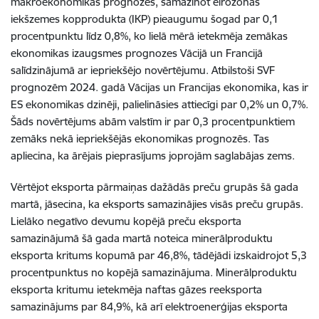
makroekonomikas prognozes, samazinot eirozonas
iekšzemes kopprodukta (IKP) pieaugumu šogad par 0,1
procentpunktu līdz 0,8%, ko lielā mērā ietekmēja zemākas
ekonomikas izaugsmes prognozes Vācijā un Francijā
salīdzinājumā ar iepriekšējo novērtējumu. Atbilstoši SVF
prognozēm 2024. gadā Vācijas un Francijas ekonomika, kas ir
ES ekonomikas dzinēji, palielināsies attiecīgi par 0,2% un 0,7%.
Šāds novērtējums abām valstīm ir par 0,3 procentpunktiem
zemāks nekā iepriekšējās ekonomikas prognozēs. Tas
apliecina, ka ārējais pieprasījums joprojām saglabājas zems.
Vērtējot eksporta pārmaiņas dažādās preču grupās šā gada
martā, jāsecina, ka eksports samazinājies visās preču grupās.
Lielāko negatīvo devumu kopējā preču eksporta
samazinājumā šā gada martā noteica minerālproduktu
eksporta kritums kopumā par 46,8%, tādējādi izskaidrojot 5,3
procentpunktus no kopējā samazinājuma. Minerālproduktu
eksporta kritumu ietekmēja naftas gāzes reeksporta
samazinājums par 84,9%, kā arī elektroenerģijas eksporta