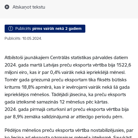
Atskaņot tekstu
Publicēts
pirms vairāk nekā 2 gadiem
Publicēts: 10.05.2024.
Atbilstoši jaunākajiem Centrālās statistikas pārvaldes datiem
2024. gada martā Latvijas preču eksporta vērtība bija 1522,6
miljoni eiro, kas ir par 0,4% vairāk nekā iepriekšējā mēnesī.
Tomēr gada griezumā preču eksportam tika fiksēts būtisks
kritums 18,8% apmērā, kas ir ievērojami vairāk nekā šā gada
iepriekšējos mēnešos. Tādējādi jāsecina, ka preču eksports
gada izteiksmē samazinās 12 mēnešus pēc kārtas.
2024. gada pirmajā ceturksnī arī preču eksporta vērtība bija
par 8,9% zemāka salīdzinājumā ar attiecīgo periodu pērn.
Pēdējos mēnešos preču eksporta vērtība nostabilizējusies, par
ko liecina arī eksporta pārmaiņas mēneša izteiksmē. Savukārt