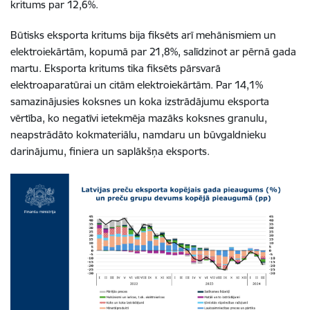
kritums par 12,6%.
Būtisks eksporta kritums bija fiksēts arī mehānismiem un
elektroiekārtām, kopumā par 21,8%, salīdzinot ar pērnā gada
martu. Eksporta kritums tika fiksēts pārsvarā
elektroaparatūrai un citām elektroiekārtām. Par 14,1%
samazinājusies koksnes un koka izstrādājumu eksporta
vērtība, ko negatīvi ietekmēja mazāks koksnes granulu,
neapstrādāto kokmateriālu, namdaru un būvgaldnieku
darinājumu, finiera un saplākšņa eksports.