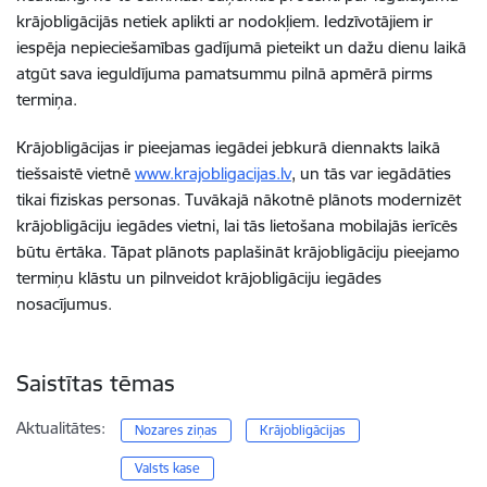
krājobligācijās netiek aplikti ar nodokļiem. Iedzīvotājiem ir
iespēja nepieciešamības gadījumā pieteikt un dažu dienu laikā
atgūt sava ieguldījuma pamatsummu pilnā apmērā pirms
termiņa.
Krājobligācijas ir pieejamas iegādei jebkurā diennakts laikā
tiešsaistē vietnē
www.krajobligacijas.lv
, un tās var iegādāties
tikai fiziskas personas. Tuvākajā nākotnē plānots modernizēt
krājobligāciju iegādes vietni, lai tās lietošana mobilajās ierīcēs
būtu ērtāka. Tāpat plānots paplašināt krājobligāciju pieejamo
termiņu klāstu un pilnveidot krājobligāciju iegādes
nosacījumus.
Saistītas tēmas
Aktualitātes:
Nozares ziņas
Krājobligācijas
Valsts kase