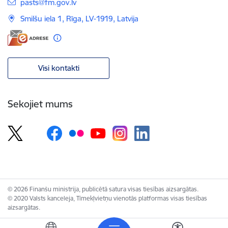
E-pasts:
pasts@fm.gov.lv
Smilšu iela 1, Rīga, LV-1919, Latvija
Visi kontakti
Sekojiet mums
© 2026 Finanšu ministrija, publicētā satura visas tiesības aizsargātas.
© 2020 Valsts kanceleja, Tīmekļvietņu vienotās platformas visas tiesības
aizsargātas.