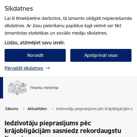
Pāriet uz lapas saturu
Sīkdatnes
Spied
lai meklētu
Enter
Lai šī tīmekļvietne darbotos, tā izmanto obligāti nepieciešamās
sīkdatnes. Ar Jūsu piekrišanu papildus šajā vietnē var tikt
izmantotas statistikas un sociālo mediju sīkdatnes.
Lūdzu, atzīmējiet savu izvēli:
Noraidīt
Apstiprināt visas
Pārvaldīt sīkdatnes
Sākums
Aktualitātes
Iedzīvotāju pieprasījums pēc krājobligācijām sa
Iedzīvotāju pieprasījums pēc
krājobligācijām sasniedz rekordaugstu