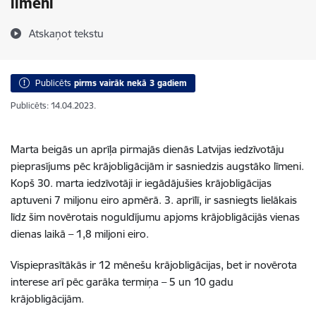
līmeni
Atskaņot tekstu
Publicēts
pirms vairāk nekā 3 gadiem
Publicēts: 14.04.2023.
Marta beigās un aprīļa pirmajās dienās Latvijas iedzīvotāju
pieprasījums pēc krājobligācijām ir sasniedzis augstāko līmeni.
Kopš 30. marta iedzīvotāji ir iegādājušies krājobligācijas
aptuveni 7 miljonu eiro apmērā. 3. aprīlī, ir sasniegts lielākais
līdz šim novērotais noguldījumu apjoms krājobligācijās vienas
dienas laikā – 1,8 miljoni eiro.
Vispieprasītākās ir 12 mēnešu krājobligācijas, bet ir novērota
interese arī pēc garāka termiņa – 5 un 10 gadu
krājobligācijām.