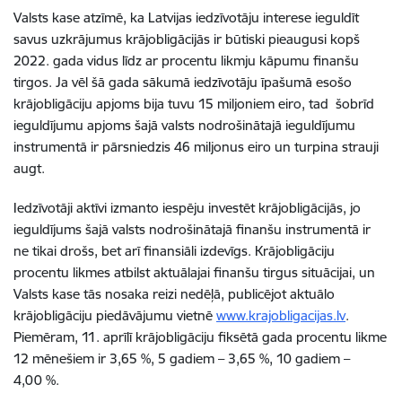
Valsts kase atzīmē, ka Latvijas iedzīvotāju interese ieguldīt
savus uzkrājumus krājobligācijās ir būtiski pieaugusi kopš
2022. gada vidus līdz ar procentu likmju kāpumu finanšu
tirgos. Ja vēl šā gada sākumā iedzīvotāju īpašumā esošo
krājobligāciju apjoms bija tuvu 15 miljoniem eiro, tad šobrīd
ieguldījumu apjoms šajā valsts nodrošinātajā ieguldījumu
instrumentā ir pārsniedzis 46 miljonus eiro un turpina strauji
augt.
Iedzīvotāji aktīvi izmanto iespēju investēt krājobligācijās, jo
ieguldījums šajā valsts nodrošinātajā finanšu instrumentā ir
ne tikai drošs, bet arī finansiāli izdevīgs. Krājobligāciju
procentu likmes atbilst aktuālajai finanšu tirgus situācijai, un
Valsts kase tās nosaka reizi nedēļā, publicējot aktuālo
krājobligāciju piedāvājumu vietnē
www.krajobligacijas.lv
.
Piemēram, 11. aprīlī krājobligāciju fiksētā gada procentu likme
12 mēnešiem ir 3,65 %, 5 gadiem – 3,65 %, 10 gadiem –
4,00 %.