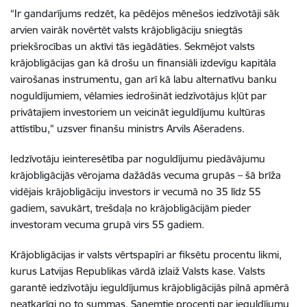
“Ir gandarījums redzēt, ka pēdējos mēnešos iedzīvotāji sāk
arvien vairāk novērtēt valsts krājobligāciju sniegtās
priekšrocības un aktīvi tās iegādāties. Sekmējot valsts
krājobligācijas gan kā drošu un finansiāli izdevīgu kapitāla
vairošanas instrumentu, gan arī kā labu alternatīvu banku
noguldījumiem, vēlamies iedrošināt iedzīvotājus kļūt par
privātajiem investoriem un veicināt ieguldījumu kultūras
attīstību,” uzsver finanšu ministrs Arvils Ašeradens.
Iedzīvotāju ieinteresētība par noguldījumu piedāvājumu
krājobligācijās vērojama dažādās vecuma grupās – šā brīža
vidējais krājobligāciju investors ir vecumā no 35 līdz 55
gadiem, savukārt, trešdaļa no krājobligācijām pieder
investoram vecuma grupā virs 55 gadiem.
Krājobligācijas ir valsts vērtspapīri ar fiksētu procentu likmi,
kurus Latvijas Republikas vārdā izlaiž Valsts kase. Valsts
garantē iedzīvotāju ieguldījumus krājobligācijās pilnā apmērā
neatkarīgi no to summas. Saņemtie procenti par ieguldījumu