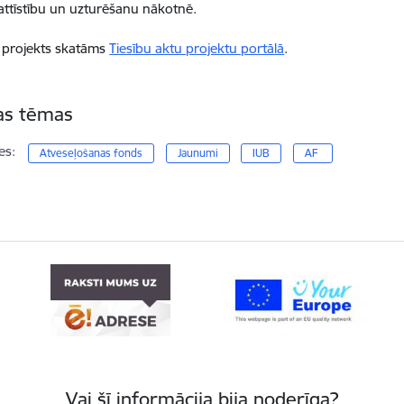
attīstību un uzturēšanu nākotnē.
 projekts skatāms
Tiesību aktu projektu portālā
.
tas tēmas
es:
Atveseļošanas fonds
Jaunumi
IUB
AF
Vai šī informācija bija noderīga?