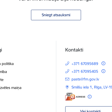
Sniegt atsauksmi
i
Kontakti
 politika
+371 67095689
+371 67095405
mība
E-pasts:
pasts@fm.gov.lv
te
Smilšu iela 1, Rīga, LV-1
izvēles maiņa
Visi kontakti