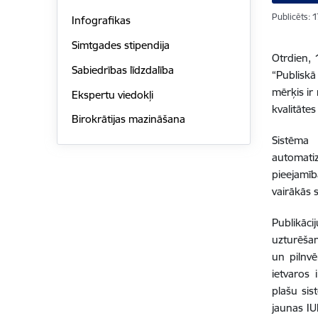
Publicēts: 
Infografikas
Simtgades stipendija
Otrdien, 
Sabiedrības līdzdalība
“Publisk
mērķis ir
Ekspertu viedokļi
kvalitātes
Birokrātijas mazināšana
Sistēma 
automatiz
pieejamīb
vairākās 
Publikāci
uzturēšan
un pilnvē
ietvaros 
plašu sis
jaunas IU