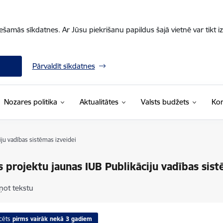
iešamās sīkdatnes. Ar Jūsu piekrišanu papildus šajā vietnē var tikt i
Pārvaldīt sīkdatnes
Nozares politika
Aktualitātes
Valsts budžets
Kon
iju vadības sistēmas izveidei
s projektu jaunas IUB Publikāciju vadības sist
ņot tekstu
cēts
pirms vairāk nekā 3 gadiem