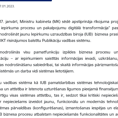
17.01.2023.
17. janvārī, Ministru kabineta (MK) sēdē apstiprināja rīkojuma pr
ā iepirkuma procesu un pakalpojumu digitālā transformācija” pas
 nodrošināt jaunu Iepirkumu uzraudzības biroja (IUB) biznesa pra
 IKT risinājumos balstītu Publikāciju vadības sistēmu.
nodrošinās visu pamatfunkciju izpildes biznesa procesu u
āciju – ar iepirkumiem saistītās informācijas ievadi, uzkrāšanu
as nodrošināšanu sabiedrībai, tai skaitā informācijas pārizmantoš
sistēmās un darba vidi sistēmas lietotājiem.
ju vadības sistēma kā IUB pamatdarbības sistēmas tehnoloģiskai
a un attīstība ir īstenota uzturēšanas līgumos pieejamā finansēju
rtīgu visas sistēmas attīstību, tas ir, sedzot tikai kritiski nepieci
ir nepieciešams izveidot jaunu, funkcionālu un modernās tehnolo
tēmas pārvaldības (konfigurēšanas), izmantošanas iespējas un elastī
B biznesa procesu atbalstam nepieciešamās funkcionalitātes un au