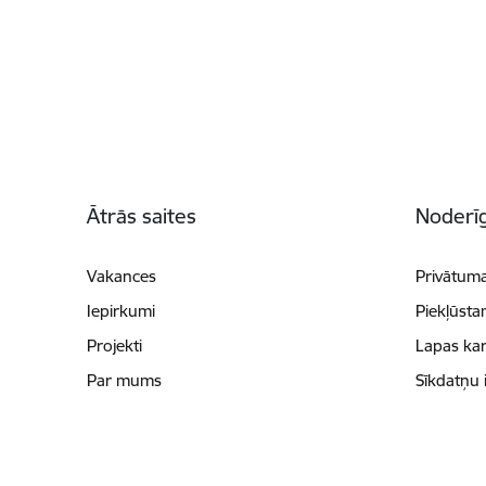
Kājene
Ātrās saites
Noderīg
Vakances
Privātuma
Iepirkumi
Piekļūsta
Projekti
Lapas kar
Par mums
Sīkdatņu 