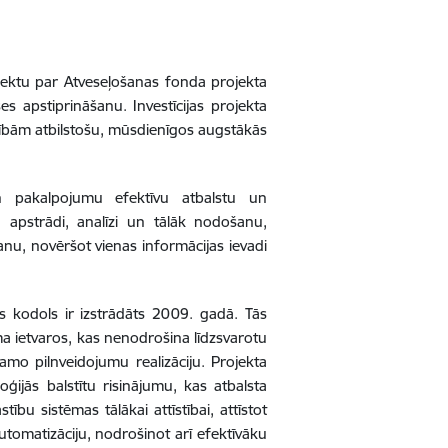
ojektu par Atveseļošanas fonda projekta
es apstiprināšanu
. Investīcijas projekta
sībām atbilstošu, mūsdienīgos augstākās
n pakalpojumu efektīvu atbalstu un
, apstrādi, analīzi un tālāk nodošanu,
anu, novēršot vienas informācijas ievadi
s kodols ir izstrādāts 2009. gadā. Tās
ma ietvaros, kas nenodrošina līdzsvarotu
ešamo pilnveidojumu realizāciju. Projekta
ģijās balstītu risinājumu, kas atbalsta
bu sistēmas tālākai attīstībai, attīstot
tomatizāciju, nodrošinot arī efektīvāku