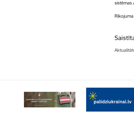
sistēmas 
Rīkojuma
Saistī
Aktualitāt