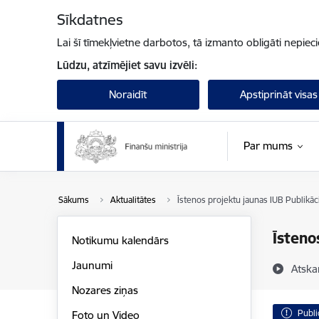
Pāriet uz lapas saturu
Sīkdatnes
Lai šī tīmekļvietne darbotos, tā izmanto obligāti nepiec
Lūdzu, atzīmējiet savu izvēli:
Noraidīt
Apstiprināt visas
Par mums
Sākums
Aktualitātes
Īstenos projektu jaunas IUB Publikāc
Īsteno
Notikumu kalendārs
Jaunumi
Atska
Nozares ziņas
Publi
Foto un Video