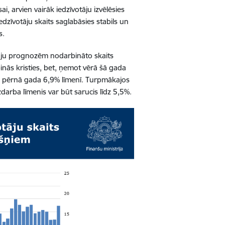
arvien vairāk iedzīvotāju izvēlēsies
iedzīvotāju skaits saglabāsies stabils un
s.
āju prognozēm nodarbināto skaits
ās kristies, bet, ņemot vērā šā gada
s pērnā gada 6,9% līmenī. Turpmākajos
rba līmenis var būt sarucis līdz 5,5%.