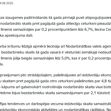
14.08.2025.
s izaugsmes paātrināšanās šā gada pirmajā pusē atspoguļojusies a
 nodarbināto skaits pret pagājušā gada attiecīgo ceturksni pieaudz
līmenis samazinājies par 0,2 procentpunktiem līdz 6,7%, liecina Cen
ka apsekojuma dati.
rba kritumu līdzīgā apmērā liecināja arī Nodarbinātības valsts aģen
o bezdarbnieku skaits šā gada vasarā ir vēsturiski zemākajā nedaudz
līmenis jūlija beigās samazinājies līdz 5,0%, kas ir par 0,2 procen
da.
prasījumam pēc strādājošajiem, palielinājusies arī iedzīvotāju ekon
ju skaitam pret pagājušā gada otro ceturksni palielinoties par 4,8 
es kāpums arī galvenokārt nodrošinājis nodarbināto skaita visai 
tekme bijusi bezdarbnieku skaita samazinājumam par 2,1 tūkstoti 
jas tendences un darbspējas vecuma iedzīvotāju skaita samazināša
iedzīvotāju ekonomiskās aktivitātes un nodarbinātības rādītājus. N