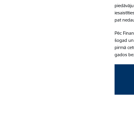
piedāvāju
iesaistīti
pat nedau
Pēc Finan
šogad un 
pirmā cet
gados bez