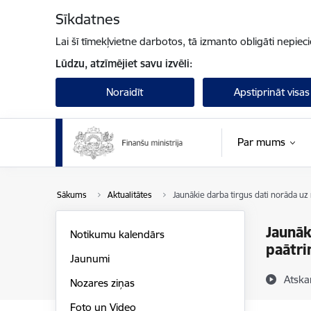
Pāriet uz lapas saturu
Sīkdatnes
Lai šī tīmekļvietne darbotos, tā izmanto obligāti nepiec
Lūdzu, atzīmējiet savu izvēli:
Noraidīt
Apstiprināt visas
Par mums
Sākums
Aktualitātes
Jaunākie darba tirgus dati norāda u
Jaunāk
Notikumu kalendārs
paātr
Jaunumi
Atska
Nozares ziņas
Foto un Video