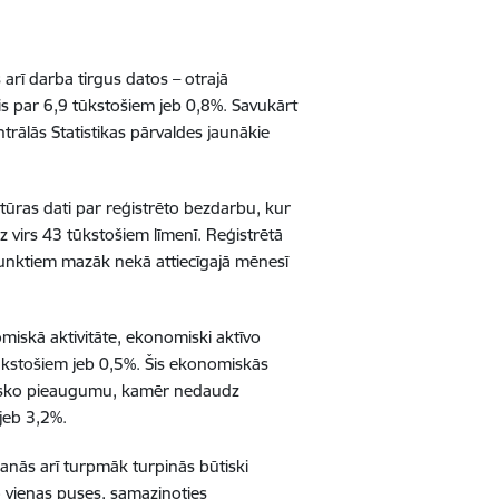
rī darba tirgus datos – otrajā
is par 6,9 tūkstošiem jeb 0,8%. Savukārt
trālās Statistikas pārvaldes jaunākie
tūras dati par reģistrēto bezdarbu, kur
 virs 43 tūkstošiem līmenī. Reģistrētā
tpunktiem mazāk nekā attiecīgajā mēnesī
omiskā aktivitāte, ekonomiski aktīvo
tūkstošiem jeb 0,5%. Šis ekonomiskās
būtisko pieaugumu, kamēr nedaudz
jeb 3,2%.
nās arī turpmāk turpinās būtiski
o vienas puses, samazinoties