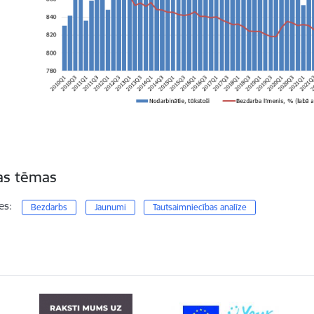
tas tēmas
es:
Bezdarbs
Jaunumi
Tautsaimniecības analīze