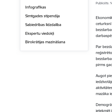
Publicēts: 
Infografikas
Simtgades stipendija
Ekonomika
ceturksnī
Sabiedrības līdzdalība
bezdarba 
Ekspertu viedokļi
darbaspē
Birokrātijas mazināšana
Par bezda
reģistrēt
bezdarba 
pirms ga
Augot pie
iedzīvotā
aktivitāt
mazāka ie
Demogrāfi
ietekmēt 