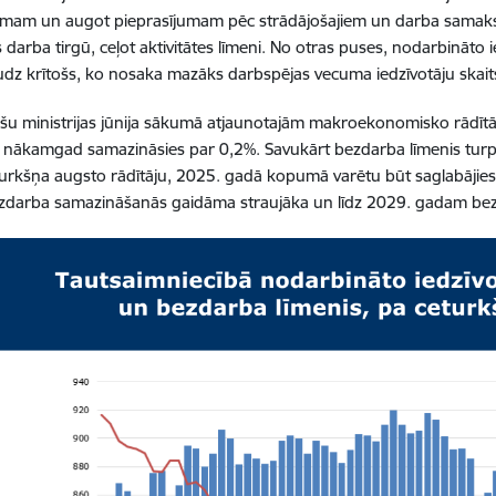
mam un augot pieprasījumam pēc strādājošajiem un darba samaksai, 
es darba tirgū, ceļot aktivitātes līmeni. No otras puses, nodarbināto 
dz krītošs, ko nosaka mazāks darbspējas vecuma iedzīvotāju skait
šu ministrijas jūnija sākumā atjaunotajām makroekonomisko rādīt
nākamgad samazināsies par 0,2%. Savukārt bezdarba līmenis turpin
urkšņa augsto rādītāju, 2025. gadā kopumā varētu būt saglabājie
darba samazināšanās gaidāma straujāka un līdz 2029. gadam bezda