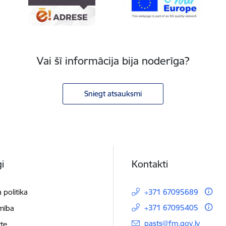
Vai šī informācija bija noderīga?
Sniegt atsauksmi
i
Kontakti
 politika
+371 67095689
+371 67095405
mība
E-pasts:
pasts@fm.gov.lv
te