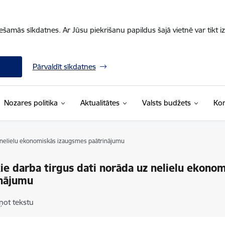
iešamās sīkdatnes. Ar Jūsu piekrišanu papildus šajā vietnē var tikt i
Pārvaldīt sīkdatnes
Nozares politika
Aktualitātes
Valsts budžets
Kon
z nelielu ekonomiskās izaugsmes paātrinājumu
ie darba tirgus dati norāda uz nelielu ekono
inājumu
ņot tekstu