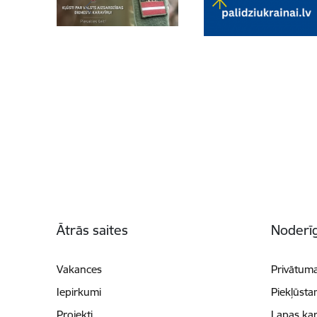
Kājene
Ātrās saites
Noderīg
Vakances
Privātuma
Iepirkumi
Piekļūsta
Projekti
Lapas kar