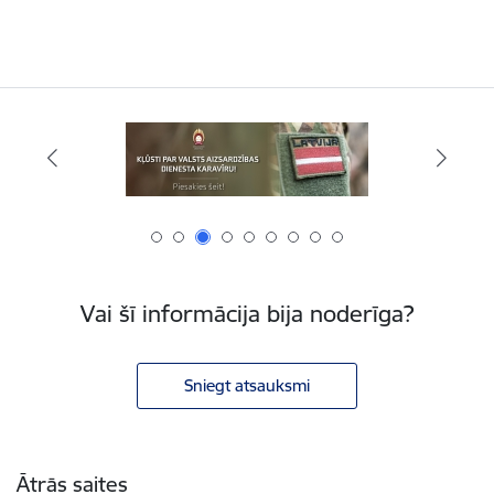
Vai šī informācija bija noderīga?
Sniegt atsauksmi
Kājene
Ātrās saites