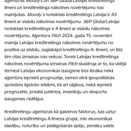
aģentūras
Moody’s
un
S&P Global
Latvijas kredītreitinga
līmeni un kredītreitinga nākotnes novērtējumu nav
mainījušas.
Moody`s
noteiktais kredītreitings Latvijai ir A3
līmenī ar stabilu nākotnes novērtējumu.
S&P Global
Latvijai
noteiktais kredītreitings ir A līmenī ar stabilu nākotnes
novērtējumu. Aģentūra
Fitch
2024. gada 15. novembrī
mainīja Latvijas kredītreitinga nākotnes novērtējumu no
pozitīva uz stabilu, saglabājot kredītreitingu A- līmenī, un līdz
šim citas izmaiņas nav veikusi. Toreiz Latvijas kredītreitinga
nākotnes novērtējuma izmaiņas
Fitch
skaidroja ar to, ka vidējā
termiņā Latvijas ekonomikas izaugsme būs lēnāka nekā
aģentūra iepriekš prognozēja, ņemot vērā ģeopolitiskās
spriedzes ilgstošo ietekmi, kā arī vājākus, nekā iepriekš
prognozēts, privātā patēriņa, investīciju un eksporta
izaugsmes rādītājus.
Kredītreitingu aģentūras kā galvenos faktorus, kas uztur
Latvijas kredītreitingu A līmeņa grupā, min ekonomikas
elastību, noturību un pielāgošanās spēju, zemāku valsts