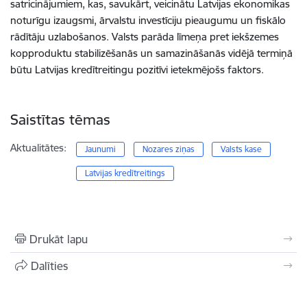
satricinājumiem, kas, savukārt, veicinātu Latvijas ekonomikas
noturīgu izaugsmi, ārvalstu investīciju pieaugumu un fiskālo
rādītāju uzlabošanos. Valsts parāda līmeņa pret iekšzemes
kopproduktu stabilizēšanās un samazināšanās vidējā termiņā
būtu Latvijas kredītreitingu pozitīvi ietekmējošs faktors.
Saistītas tēmas
Aktualitātes:
Jaunumi
Nozares ziņas
Valsts kase
Latvijas kredītreitings
Drukāt lapu
Dalīties