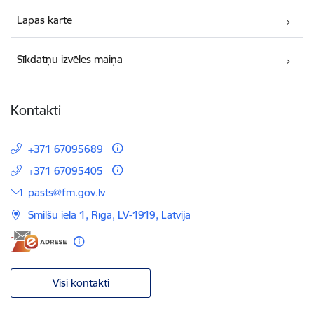
Lapas karte
Sīkdatņu izvēles maiņa
Kontakti
+371 67095689
+371 67095405
E-pasts:
pasts@fm.gov.lv
Smilšu iela 1, Rīga, LV-1919, Latvija
Visi kontakti