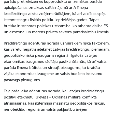
parādu pret iekšzemes kopproduktu un zemākas parāda
apkalpošanas izmaksas salīdzinājumā ar A līmeņa
kredītreitinga valstu vidējiem rādītājiem, kā arī valdības spēju
īstenot stingru fiskālo politiku iepriekšējos gados. Tāpat
būtiska ir īstenotās politikas uzticamība, ko atbalsta dalība ES
un eirozonā, un mērens privātā sektora parādsaistību līmenis.
Kredītreitingu aģentūras norāda uz vairākiem riska faktoriem,
kas varētu negatīvi ietekmēt Latvijas kredītreitingu, piemēram,
ģeopolitisko risku pieaugums reģionā, ilgstoša Latvijas
ekonomikas izaugsmes rādītāju pasliktināšanās, kā arī valsts
parāda līmeņa būtisks un straujš pieaugums, ko izraisītu
vājāka ekonomikas izaugsme un valsts budžeta izdevumu
pastāvīgs pieaugums.
Tajā pašā laikā aģentūras norāda, ka Latvijas kredītreitingu
pozitīvi ietekmētu Krievijas – Ukrainas militārā konflikta
atrisināšanās, kas ilgtermiņā mazinātu ģeopolitiskos riskus,
nenoteiktību reģionā un valsts pakļautību ārējiem