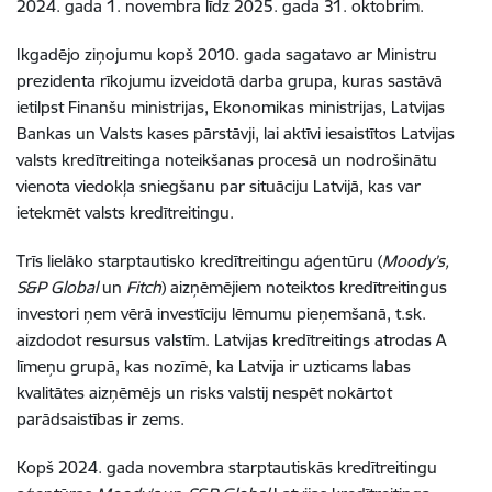
2024. gada 1. novembra līdz 2025. gada 31. oktobrim.
Ikgadējo ziņojumu kopš 2010. gada sagatavo ar Ministru
prezidenta rīkojumu izveidotā darba grupa, kuras sastāvā
ietilpst Finanšu ministrijas, Ekonomikas ministrijas, Latvijas
Bankas un Valsts kases pārstāvji, lai aktīvi iesaistītos Latvijas
valsts kredītreitinga noteikšanas procesā un nodrošinātu
vienota viedokļa sniegšanu par situāciju Latvijā, kas var
ietekmēt valsts kredītreitingu.
Trīs lielāko starptautisko kredītreitingu aģentūru (
Moody’s,
S&P Global
un
Fitch
) aizņēmējiem noteiktos kredītreitingus
investori ņem vērā investīciju lēmumu pieņemšanā, t.sk.
aizdodot resursus valstīm. Latvijas kredītreitings atrodas A
līmeņu grupā, kas nozīmē, ka Latvija ir uzticams labas
kvalitātes aizņēmējs un risks valstij nespēt nokārtot
parādsaistības ir zems.
Kopš 2024. gada novembra starptautiskās kredītreitingu