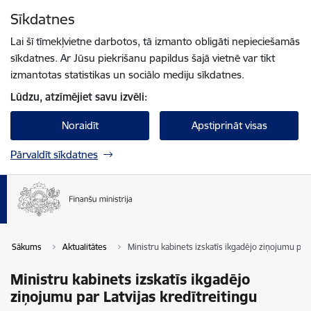
Pāriet uz lapas saturu
Sīkdatnes
Spied
lai meklētu
Enter
Lai šī tīmekļvietne darbotos, tā izmanto obligāti nepieciešamās
sīkdatnes. Ar Jūsu piekrišanu papildus šajā vietnē var tikt
izmantotas statistikas un sociālo mediju sīkdatnes.
Lūdzu, atzīmējiet savu izvēli:
Noraidīt
Apstiprināt visas
Pārvaldīt sīkdatnes
Sākums
Aktualitātes
Ministru kabinets izskatīs ikgadējo ziņojumu par 
Ministru kabinets izskatīs ikgadējo
ziņojumu par Latvijas kredītreitingu