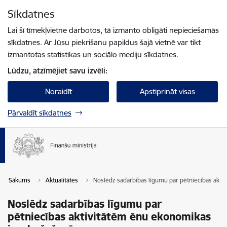
Pāriet uz lapas saturu
Sīkdatnes
Spied
lai meklētu
Enter
Lai šī tīmekļvietne darbotos, tā izmanto obligāti nepieciešamās
sīkdatnes. Ar Jūsu piekrišanu papildus šajā vietnē var tikt
izmantotas statistikas un sociālo mediju sīkdatnes.
Lūdzu, atzīmējiet savu izvēli:
Noraidīt
Apstiprināt visas
Pārvaldīt sīkdatnes
Sākums
Aktualitātes
Noslēdz sadarbības līgumu par pētniecības akt
Noslēdz sadarbības līgumu par
pētniecības aktivitātēm ēnu ekonomikas