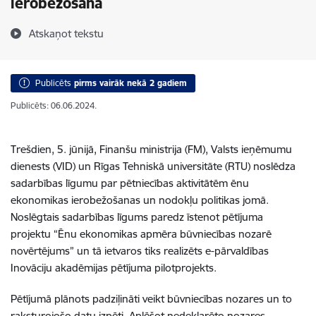
ierobežošanā
Atskaņot tekstu
Publicēts
pirms vairāk nekā 2 gadiem
Publicēts: 06.06.2024.
Trešdien, 5. jūnijā, Finanšu ministrija (FM), Valsts ieņēmumu
dienests (VID) un Rīgas Tehniskā universitāte (RTU) noslēdza
sadarbības līgumu par pētniecības aktivitātēm ēnu
ekonomikas ierobežošanas un nodokļu politikas jomā.
Noslēgtais sadarbības līgums paredz īstenot pētījuma
projektu “Ēnu ekonomikas apmēra būvniecības nozarē
novērtējums” un tā ietvaros tiks realizēts e-pārvaldības
Inovāciju akadēmijas pētījuma pilotprojekts.
Pētījumā plānots padziļināti veikt būvniecības nozares un to
raksturojošo datu izpēti. Aplēšot nedeklarēto nozares