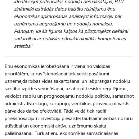
identificējot potenciālos nodokļu nemaksātājus, RTU
zinātnieki izstrādās datos balstītu risinājumu ēnu
ekonomikas apkarošanai, analizējot informāciju par
uzņēmumu apgrozījumu un nodokļu nomaksu.
Plānojam, ka šis līgums kalpos kā pilotprojekts ciešākai
sadarbībai ar publisko pārvaldi digitālās kompetences
attīstībā.
”
Ēnu ekonomikas ierobežošana ir viena no valdības
prioritātēm, kuras īstenošanai tiek veikti pasākumi
uzņēmējdarbības vides sakārtošanai un labprātīgas nodokļu
saistību izpildes veicināšanai, uzlabojot tiesisko regulējumu,
veidojot stabilu un prognozējamu nodokļu politiku, samazinot
administratīvo slogu, korupciju, vienlaikus pilnveidojot valsts
pārvaldes darba efektivitāti. Tādā veidā tiek radīti
priekšnosacījumi investīciju piesaistei tautsaimniecības nozaru
attīstībai un ekonomiski aktīvu uzņēmumu skaita
palielināšanai. Turklāt ēnu ekonomikas samazināšanas