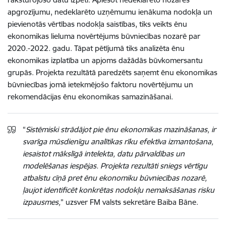
apgrozījumu, nedeklarēto uzņēmumu ienākuma nodokļa un
pievienotās vērtības nodokļa saistības, tiks veikts ēnu
ekonomikas lieluma novērtējums būvniecības nozarē par
2020.-2022. gadu. Tāpat pētījumā tiks analizēta ēnu
ekonomikas izplatība un apjoms
dažādās būvkomersantu
grupās. Projekta rezultātā paredzēts saņemt ēnu ekonomikas
būvniecības jomā ietekmējošo faktoru novērtējumu un
rekomendācijas ēnu ekonomikas samazināšanai.
“
Sistēmiski strādājot pie ēnu ekonomikas mazināšanas, ir
svarīga mūsdienīgu analītikas rīku efektīva izmantošana,
iesaistot mākslīgā intelekta, datu pārvaldības un
modelēšanas iespējas. Projekta rezultāti sniegs vērtīgu
atbalstu cīņā pret ēnu ekonomiku būvniecības nozarē,
ļaujot identificēt konkrētas nodokļu nemaksāšanas risku
izpausmes,
” uzsver FM valsts sekretāre Baiba Bāne.