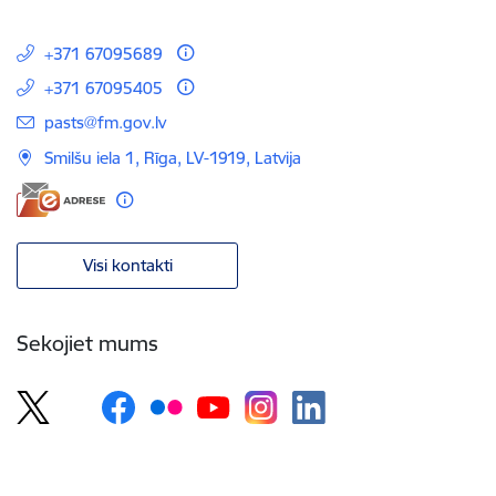
+371 67095689
+371 67095405
E-pasts:
pasts@fm.gov.lv
Smilšu iela 1, Rīga, LV-1919, Latvija
Visi kontakti
Sekojiet mums