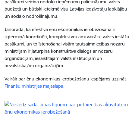
pasākumi veicina nodokļu ieņēmumu palielinājumu valsts
budžetā un būtiski ietekmē visu Latvijas iedzīvotāju labklājību
un sociālo nodrošinājumu.
Jānorāda, ka efektīva ēnu ekonomikas ierobežošana ir
ilgtermiņā koordinēti, kompleksi veicami vairāku valsts iestāžu
pasākumi, un to īstenošanai visām tautsaimniecības nozaru
ministrijām ir jāturpina konstruktīvs dialogs ar nozaru
organizācijām, iesaistītajām valsts institūcijām un
nevalstiskajām organizācijām.
Vairāk par ēnu ekonomikas ierobežošanu iespējams uzzināt
Finanšu ministrijas mājaslapā
.