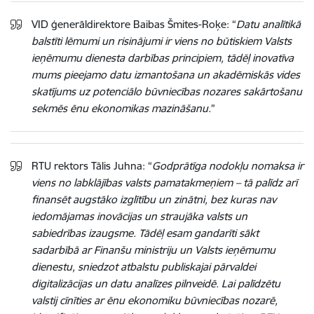
VID ģenerāldirektore Baibas Šmites-Roķe: “
Datu analītikā
balstīti lēmumi un risinājumi ir viens no būtiskiem Valsts
ieņēmumu dienesta darbības principiem, tādēļ inovatīva
mums pieejamo datu izmantošana un akadēmiskās vides
skatījums uz potenciālo būvniecības nozares sakārtošanu
sekmēs ēnu ekonomikas mazināšanu.
”
RTU rektors Tālis Juhna: “
Godprātīga nodokļu nomaksa ir
viens no labklājības valsts pamatakmeņiem – tā palīdz arī
finansēt augstāko izglītību un zinātni, bez kuras nav
iedomājamas inovācijas un straujāka valsts un
sabiedrības izaugsme. Tādēļ esam gandarīti sākt
sadarbībā ar Finanšu ministriju un Valsts ieņēmumu
dienestu, sniedzot atbalstu publiskajai pārvaldei
digitalizācijas un datu analīzes pilnveidē. Lai palīdzētu
valstij cīnīties ar ēnu ekonomiku būvniecības nozarē,