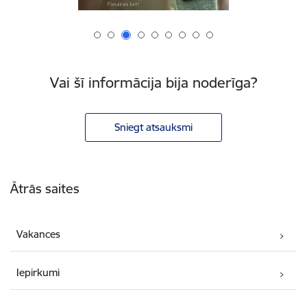
Vai šī informācija bija noderīga?
Sniegt atsauksmi
Kājene
Ātrās saites
Vakances
Iepirkumi