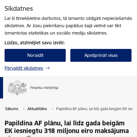
Pāriet uz lapas saturu
Sīkdatnes
Spied
lai meklētu
Enter
Lai šī tīmekļvietne darbotos, tā izmanto obligāti nepieciešamās
sīkdatnes. Ar Jūsu piekrišanu papildus šajā vietnē var tikt
izmantotas statistikas un sociālo mediju sīkdatnes.
Lūdzu, atzīmējiet savu izvēli:
Noraidīt
Apstiprināt visas
Pārvaldīt sīkdatnes
Sākums
Aktualitātes
Papildina AF plānu, lai līdz gada beigām EK ies
Papildina AF plānu, lai līdz gada beigām
EK iesniegtu 318 miljonu eiro maksājuma