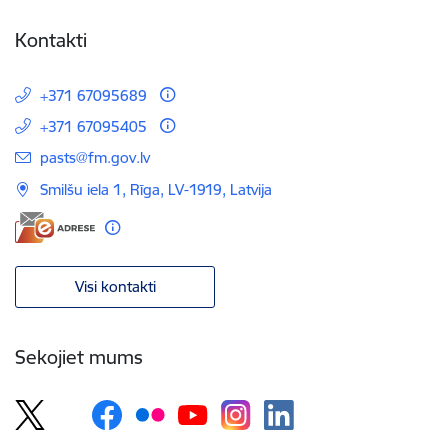
Kontakti
+371 67095689
+371 67095405
E-pasts:
pasts@fm.gov.lv
Smilšu iela 1, Rīga, LV-1919, Latvija
Visi kontakti
Sekojiet mums