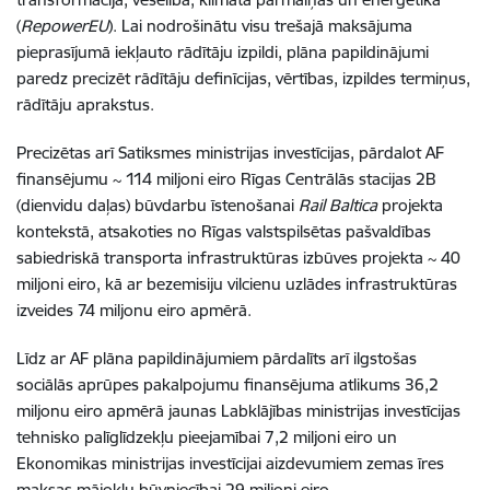
(
RepowerEU
). Lai nodrošinātu visu trešajā maksājuma
pieprasījumā iekļauto rādītāju izpildi, plāna papildinājumi
paredz precizēt rādītāju definīcijas, vērtības, izpildes termiņus,
rādītāju aprakstus.
Precizētas arī Satiksmes ministrijas investīcijas, pārdalot AF
finansējumu ~ 114 miljoni eiro Rīgas Centrālās stacijas 2B
(dienvidu daļas) būvdarbu īstenošanai
Rail Baltica
projekta
kontekstā, atsakoties no Rīgas valstspilsētas pašvaldības
sabiedriskā transporta infrastruktūras izbūves projekta ~ 40
miljoni eiro, kā ar bezemisiju vilcienu uzlādes infrastruktūras
izveides 74 miljonu eiro apmērā.
Līdz ar AF plāna papildinājumiem pārdalīts arī ilgstošas
sociālās aprūpes pakalpojumu finansējuma atlikums 36,2
miljonu eiro apmērā jaunas Labklājības ministrijas investīcijas
tehnisko palīglīdzekļu pieejamībai 7,2 miljoni eiro un
Ekonomikas ministrijas investīcijai aizdevumiem zemas īres
maksas mājokļu būvniecībai 29 miljoni eiro.