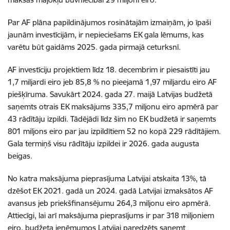
Par AF plāna papildinājumos rosinātajām izmaiņām, jo īpaši
jaunām investīcijām, ir nepieciešams EK gala lēmums, kas
varētu būt gaidāms 2025. gada pirmajā ceturksnī.
AF investīciju projektiem līdz 18. decembrim ir piesaistīti jau
1,7 miljardi eiro jeb 85,8 % no pieejamā 1,97 miljardu eiro AF
piešķīruma. Savukārt 2024. gada 27. maijā Latvijas budžetā
saņemts otrais EK maksājums 335,7 miljonu eiro apmērā par
43 rādītāju izpildi. Tādējādi līdz šim no EK budžetā ir saņemts
801 miljons eiro par jau izpildītiem 52 no kopā 229 rādītājiem.
Gala termiņš visu rādītāju izpildei ir 2026. gada augusta
beigas.
No katra maksājuma pieprasījuma Latvijai atskaita 13%, tā
dzēšot EK 2021. gadā un 2024. gadā Latvijai izmaksātos AF
avansus jeb priekšfinansējumu 264,3 miljonu eiro apmērā.
Attiecīgi, lai arī maksājuma pieprasījums ir par 318 miljoniem
eiro, budžeta ieņēmumos Latvijai paredzēts saņemt