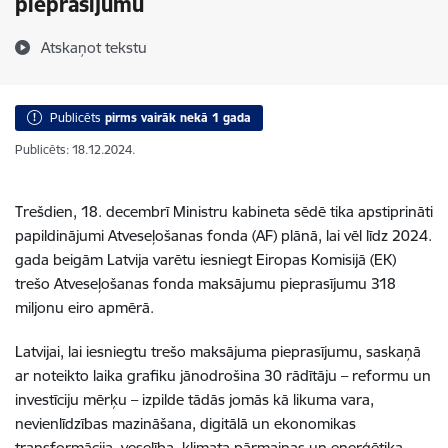
pieprasījumu
Atskaņot tekstu
Publicēts
pirms vairāk nekā 1 gada
Publicēts: 18.12.2024.
Trešdien, 18. decembrī Ministru kabineta sēdē tika apstiprināti
papildinājumi Atveseļošanas fonda (AF) plānā, lai vēl līdz 2024.
gada beigām Latvija varētu iesniegt Eiropas Komisijā (EK)
trešo Atveseļošanas fonda maksājumu pieprasījumu 318
miljonu eiro apmērā.
Latvijai, lai iesniegtu trešo maksājuma pieprasījumu, saskaņā
ar noteikto laika grafiku jānodrošina 30 rādītāju – reformu un
investīciju mērķu – izpilde tādās jomās kā likuma vara,
nevienlīdzības mazināšana, digitālā un ekonomikas
transformācija, veselība, klimata pārmaiņas un enerģētika