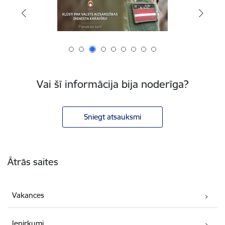
Vai šī informācija bija noderīga?
Sniegt atsauksmi
Kājene
Ātrās saites
Vakances
Iepirkumi