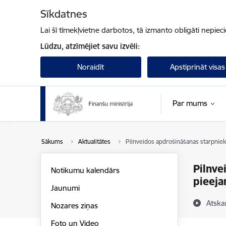
Pāriet uz lapas saturu
Sīkdatnes
Lai šī tīmekļvietne darbotos, tā izmanto obligāti nepiec
Lūdzu, atzīmējiet savu izvēli:
Noraidīt
Apstiprināt visas
Par mums
Sākums
Aktualitātes
Pilnveidos apdrošināšanas starpniek
Pilnve
Notikumu kalendārs
pieeja
Jaunumi
Atska
Nozares ziņas
Foto un Video