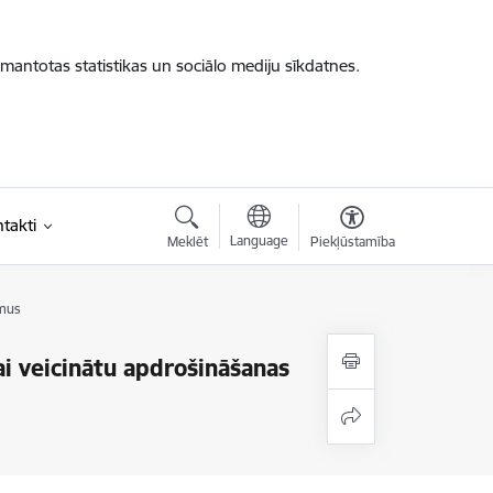
zmantotas statistikas un sociālo mediju sīkdatnes.
takti
Language
Meklēt
Piekļūstamība
umus
ai veicinātu apdrošināšanas