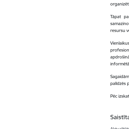
organizēt
Tāpat pa
samazino
resursu v
Vienlaiku
profesio
apdrošin
informēt
Sagaidāms
palīdzēs 
Pēc izska
Saistī
Aktualitāt