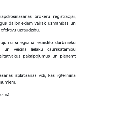
pdrošināšanas brokeru reģistrācijai,
gus dalībniekiem vairāk uzmanības un
t efektīvu uzraudzību.
pojumu sniegšanā iesaistīto darbinieku
bu un veicina lielāku caurskatāmību
alitatīvākus pakalpojumus un pieņemt
šanas izplatīšanas vidi, kas ilgtermiņā
ņēmumiem.
aeimā.