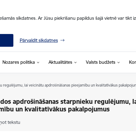
iešamās sīkdatnes. Ar Jūsu piekrišanu papildus šajā vietnē var tikt i
Pārvaldīt sīkdatnes
Nozares politika
Aktualitātes
Valsts budžets
Kon
u regulējumu, lai veicinātu apdrošināšanas pieejamību un kvalitatīvākus pakalpoj
idos apdrošināšanas starpnieku regulējumu, l
mību un kvalitatīvākus pakalpojumus
ņot tekstu