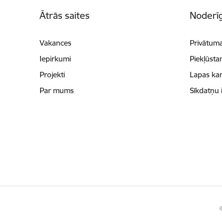
Kājene
Ātrās saites
Noderīg
Vakances
Privātuma
Iepirkumi
Piekļūsta
Projekti
Lapas kar
Par mums
Sīkdatņu 
©