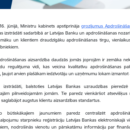
16. jūnijā, Ministru kabinets apstiprināja
grozījumus Apdrošināša
as izstrādāti sadarbībā ar Latvijas Banku un apdrošināšanas nozari
āmāku un klientiem draudzīgāku apdrošināšanas tirgu, vienlaiku
lībniekiem.
pdrošināšanas aizsardzība daudzās jomās joprojām ir zemāka nekā 
ādu regulējuma vidi, kas veicina kvalitatīvu apdrošināšanas p
s, ļaujot arvien plašākam iedzīvotāju un uzņēmumu lokam izmantot
i izstrādāti, balstoties Latvijas Bankas uzraudzības piered
ētajām pilnveidojamām jomām. Tie paredz vienkāršot atsevišķus 
s saglabājot augstus klientu aizsardzības standartus.
o būtiskākajiem jaunumiem paredz centralizēt apdroši
alpojumu starpnieku reģistrāciju Latvijas Bankas elektroniskajā v
em, nodrošinās vienotu un pārskatāmu informāciju par finanšu 