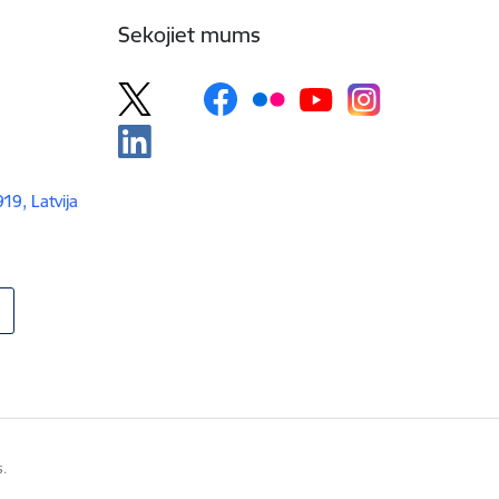
Sekojiet mums
919, Latvija
s.