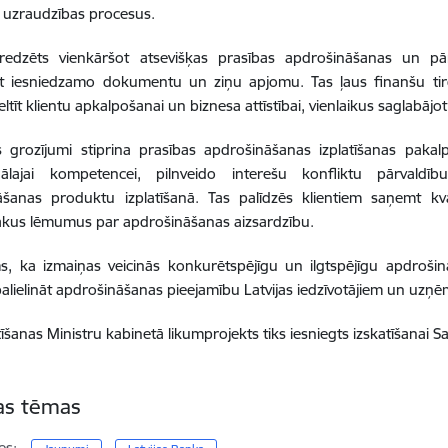
 uzraudzības procesus.
redzēts vienkāršot atsevišķas prasības apdrošināšanas un pāra
t iesniedzamo dokumentu un ziņu apjomu. Tas ļaus finanšu tir
eltīt klientu apkalpošanai un biznesa attīstībai, vienlaikus saglabājo
s grozījumi stiprina prasības apdrošināšanas izplatīšanas pakal
nālajai kompetencei, pilnveido interešu konfliktu pārvaldī
āšanas produktu izplatīšanā. Tas palīdzēs klientiem saņemt kv
ākus lēmumus par apdrošināšanas aizsardzību.
, ka izmaiņas veicinās konkurētspējīgu un ilgtspējīgu apdrošinā
palielināt apdrošināšanas pieejamību Latvijas iedzīvotājiem un uz
tīšanas Ministru kabinetā likumprojekts tiks iesniegts izskatīšanai S
tas tēmas
es: