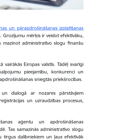
nas un pārapdrošināšanas izplatīšanas
. Grozījumu mērķis ir veidot efektīvāku,
s mazinot administratīvo slogu finanšu
vairākās Eiropas valstīs. Tādēļ svarīgi
akalpojumu pieejamību, konkurenci un
 apdrošināšanas sniegtās priekšrocības.
zē un dialogā ar nozares pārstāvjiem
reģistrācijas un uzraudzības procesus,
nāšanas aģentu un apdrošināšanas
idē. Tas samazinās administratīvo slogu
tirgus dalībniekiem un ļaus efektīvāk