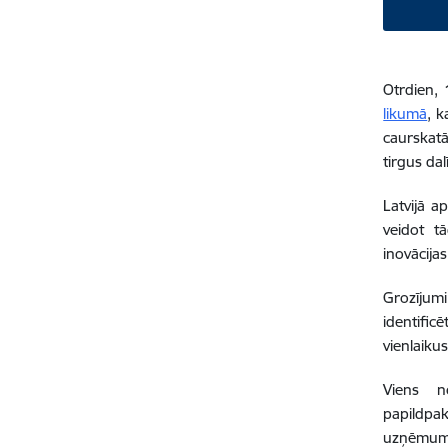
Otrdien, 
likumā
, k
caurskat
tirgus da
Latvijā a
veidot t
inovācija
Grozījum
identific
vienlaiku
Viens n
papildpak
uzņēmumi