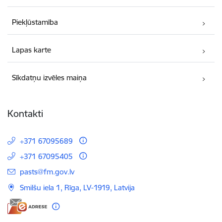
Piekļūstamība
Lapas karte
Sīkdatņu izvēles maiņa
Kontakti
+371 67095689
+371 67095405
E-pasts:
pasts@fm.gov.lv
Smilšu iela 1, Rīga, LV-1919, Latvija