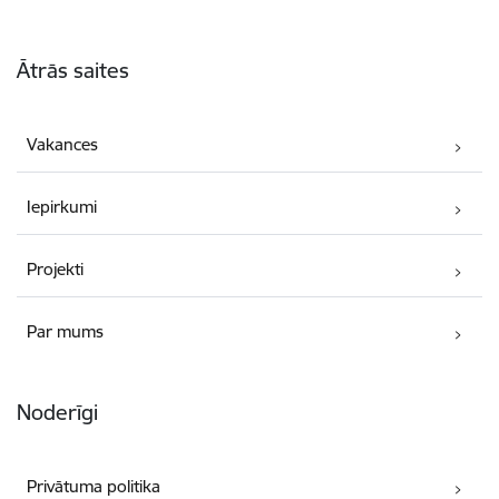
Kājene
Ātrās saites
Vakances
Iepirkumi
Projekti
Par mums
Noderīgi
Privātuma politika