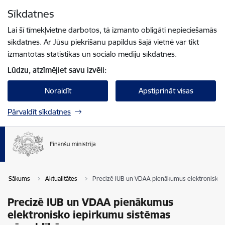
Pāriet uz lapas saturu
Sīkdatnes
Spied
lai meklētu
Enter
Lai šī tīmekļvietne darbotos, tā izmanto obligāti nepieciešamās
sīkdatnes. Ar Jūsu piekrišanu papildus šajā vietnē var tikt
izmantotas statistikas un sociālo mediju sīkdatnes.
Lūdzu, atzīmējiet savu izvēli:
Noraidīt
Apstiprināt visas
Pārvaldīt sīkdatnes
Sākums
Aktualitātes
Precizē IUB un VDAA pienākumus elektronisko i
Precizē IUB un VDAA pienākumus
elektronisko iepirkumu sistēmas