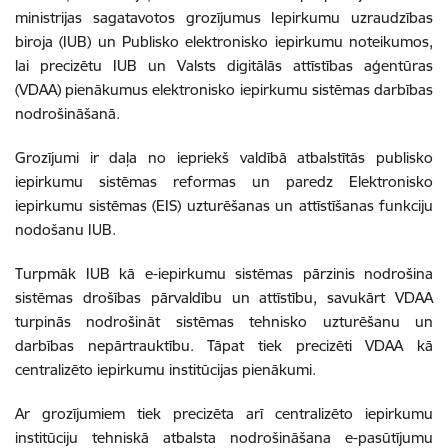
ministrijas sagatavotos grozījumus Iepirkumu uzraudzības
biroja (IUB) un Publisko elektronisko iepirkumu noteikumos,
lai precizētu IUB un Valsts digitālās attīstības aģentūras
(VDAA) pienākumus elektronisko iepirkumu sistēmas darbības
nodrošināšanā.
Grozījumi ir daļa no iepriekš valdībā atbalstītās publisko
iepirkumu sistēmas reformas un paredz Elektronisko
iepirkumu sistēmas (EIS) uzturēšanas un attīstīšanas funkciju
nodošanu IUB.
Turpmāk IUB kā e-iepirkumu sistēmas pārzinis nodrošina
sistēmas drošības pārvaldību un attīstību, savukārt VDAA
turpinās nodrošināt sistēmas tehnisko uzturēšanu un
darbības nepārtrauktību. Tāpat tiek precizēti VDAA kā
centralizēto iepirkumu institūcijas pienākumi.
Ar grozījumiem tiek precizēta arī centralizēto iepirkumu
institūciju tehniskā atbalsta nodrošināšana e-pasūtījumu