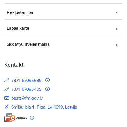
Piekļūstamība
Lapas karte
Sīkdatņu izvēles maiņa
Kontakti
+371 67095689
+371 67095405
E-pasts:
pasts@fm.gov.lv
Smilšu iela 1, Rīga, LV-1919, Latvija