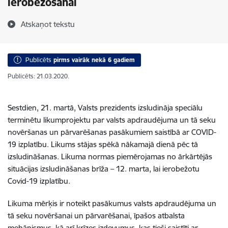
ierobežošanai
Atskaņot tekstu
Publicēts
pirms vairāk nekā 6 gadiem
Publicēts: 21.03.2020.
Sestdien, 21. martā, Valsts prezidents izsludināja speciālu
terminētu likumprojektu par valsts apdraudējuma un tā seku
novēršanas un pārvarēšanas pasākumiem saistībā ar COVID-
19 izplatību. Likums stājas spēkā nākamajā dienā pēc tā
izsludināšanas. Likuma normas piemērojamas no ārkārtējās
situācijas izsludināšanas brīža – 12. marta, lai ierobežotu
Covid-19 izplatību.
Likuma mērķis ir noteikt pasākumus valsts apdraudējuma un
tā seku novēršanai un pārvarēšanai, īpašos atbalsta
mehānismus, kā arī krīzes izdevumus, kas tieši saistīti ar