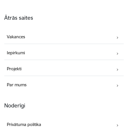
Kājene
Ātrās saites
Vakances
Iepirkumi
Projekti
Par mums
Noderīgi
Privātuma politika