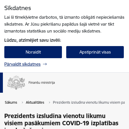
Pāriet uz lapas saturu
Sīkdatnes
Spied
lai meklētu
Enter
Lai šī tīmekļvietne darbotos, tā izmanto obligāti nepieciešamās
sīkdatnes. Ar Jūsu piekrišanu papildus šajā vietnē var tikt
izmantotas statistikas un sociālo mediju sīkdatnes.
Lūdzu, atzīmējiet savu izvēli:
Noraidīt
Apstiprināt visas
Pārvaldīt sīkdatnes
Sākums
Aktualitātes
Prezidents izsludina vienotu likumu visiem pas
Prezidents izsludina vienotu likumu
visiem pasākumiem COVID-19 izplatības