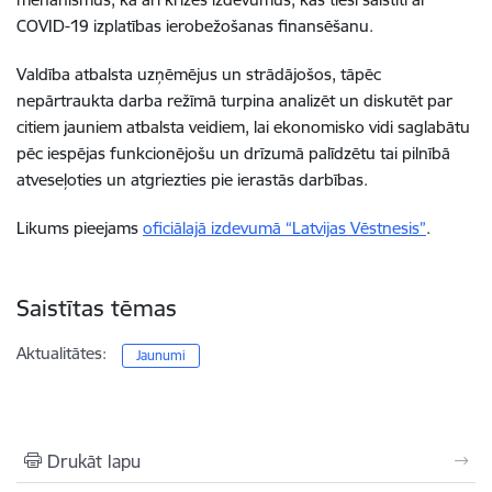
COVID-19 izplatības ierobežošanas finansēšanu.
Valdība atbalsta uzņēmējus un strādājošos, tāpēc
nepārtraukta darba režīmā turpina analizēt un diskutēt par
citiem jauniem atbalsta veidiem, lai ekonomisko vidi saglabātu
pēc iespējas funkcionējošu un drīzumā palīdzētu tai pilnībā
atveseļoties un atgriezties pie ierastās darbības.
Likums pieejams
oficiālajā izdevumā “Latvijas Vēstnesis”
.
Saistītas tēmas
Aktualitātes:
Jaunumi
Drukāt lapu