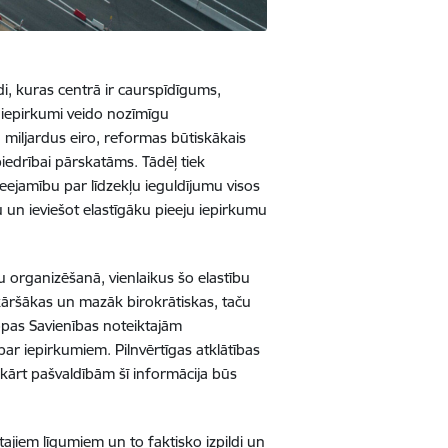
i, kuras centrā ir caurspīdīgums,
e iepirkumi veido nozīmīgu
 miljardus eiro, reformas būtiskākais
biedrībai pārskatāms. Tādēļ tiek
ieejamību par līdzekļu ieguldījumu visos
 un ieviešot elastīgāku pieeju iepirkumu
u organizēšanā, vienlaikus šo elastību
nkāršākas un mazāk birokrātiskas, taču
ropas Savienības noteiktajām
ar iepirkumiem. Pilnvērtīgas atklātības
kārt pašvaldībām šī informācija būs
ajiem līgumiem un to faktisko izpildi un