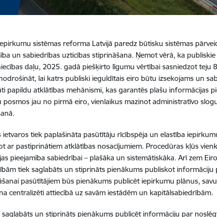
iepirkumu sistēmas reforma Latvijā paredz būtisku sistēmas pārveid
ība un sabiedrības uzticības stiprināšana. Ņemot vērā, ka publiski
iecības daļu, 2025. gadā piešķirto līgumu vērtībai sasniedzot teju 8
nodrošināt, lai katrs publiski ieguldītais eiro būtu izsekojams un sa
āti papildu atklātības mehānismi, kas garantēs plašu informācijas p
 posmos jau no pirmā eiro, vienlaikus mazinot administratīvo slogu
šanā.
ietvaros tiek paplašināta pasūtītāju rīcībspēja un elastība iepirkum
jot ar pastiprinātiem atklātības nosacījumiem. Procedūras kļūs vie
jas pieejamība sabiedrībai – plašāka un sistemātiskāka. Arī zem Ei
ībām tiek saglabāts un stiprināts pienākums publiskot informāciju p
šanai pasūtītājiem būs pienākums publicēt iepirkumu plānus, savu
na centralizēti attiecībā uz savām iestādēm un kapitālsabiedrībām.
k saglabāts un stiprināts pienākums publicēt informāciju par noslēgt