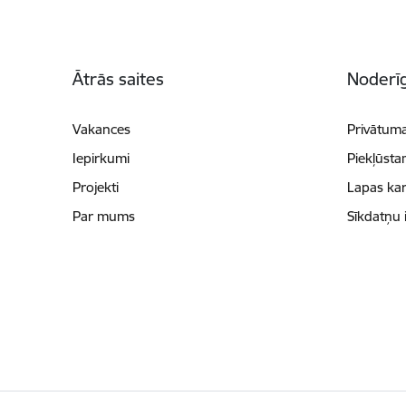
Kājene
Ātrās saites
Noderīg
Vakances
Privātuma
Iepirkumi
Piekļūsta
Projekti
Lapas kar
Par mums
Sīkdatņu 