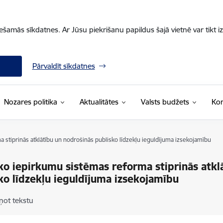
iešamās sīkdatnes. Ar Jūsu piekrišanu papildus šajā vietnē var tikt i
Pārvaldīt sīkdatnes
Nozares politika
Aktualitātes
Valsts budžets
Kon
 stiprinās atklātību un nodrošinās publisko līdzekļu ieguldījuma izsekojamību
ko iepirkumu sistēmas reforma stiprinās atkl
ko līdzekļu ieguldījuma izsekojamību
ņot tekstu