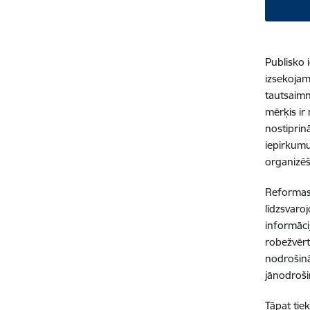
Publisko 
izsekojam
tautsaimn
mērķis ir 
nostiprin
iepirkumu
organizē
Reformas 
līdzsvaro
informāci
robežvērt
nodrošinā
jānodroši
Tāpat tie