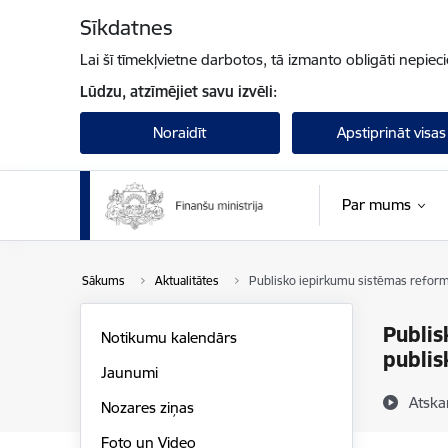
Pāriet uz lapas saturu
Sīkdatnes
Lai šī tīmekļvietne darbotos, tā izmanto obligāti nepiec
Lūdzu, atzīmējiet savu izvēli:
Noraidīt
Apstiprināt visas
Par mums
Sākums
Aktualitātes
Publisko iepirkumu sistēmas reforma
Publis
Notikumu kalendārs
publis
Jaunumi
Atska
Nozares ziņas
Foto un Video