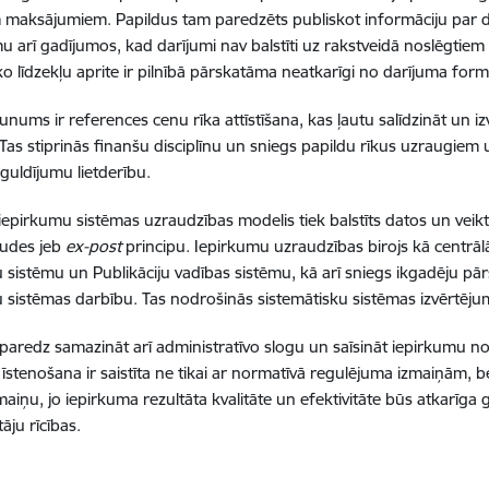
m maksājumiem. Papildus tam paredzēts publiskot informāciju par 
arī gadījumos, kad darījumi nav balstīti uz rakstveidā noslēgtie
ko līdzekļu aprite ir pilnībā pārskatāma neatkarīgi no darījuma form
unums ir references cenu rīka attīstīšana, kas ļautu salīdzināt un iz
. Tas stiprinās finanšu disciplīnu un sniegs papildu rīkus uzraugiem 
eguldījumu lietderību.
iepirkumu sistēmas uzraudzības modelis tiek balstīts datos un veikts
udes jeb
ex-post
principu. Iepirkumu uzraudzības birojs kā centrāl
 sistēmu un Publikāciju vadības sistēmu, kā arī sniegs ikgadēju pā
 sistēmas darbību. Tas nodrošinās sistemātisku sistēmas izvērtēju
aredz samazināt arī administratīvo slogu un saīsināt iepirkumu nor
īstenošana ir saistīta ne tikai ar normatīvā regulējuma izmaiņām, be
maiņu, jo iepirkuma rezultāta kvalitāte un efektivitāte būs atkarīg
āju rīcības.