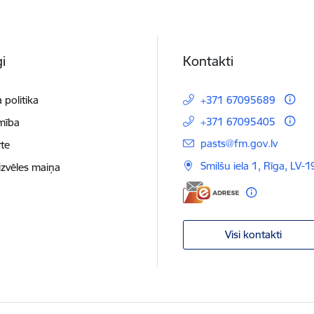
i
Kontakti
 politika
+371 67095689
+371 67095405
mība
E-pasts:
pasts@fm.gov.lv
te
Smilšu iela 1, Rīga, LV-1
izvēles maiņa
Visi kontakti