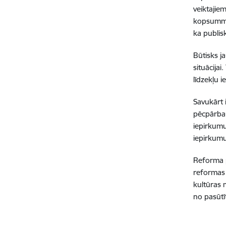
veiktajie
kopsummu 
ka publis
Būtisks ja
situācijai
līdzekļu i
Savukārt 
pēcpārba
iepirkumu
iepirkumu
Reforma p
reformas 
kultūras 
no pasūtīt