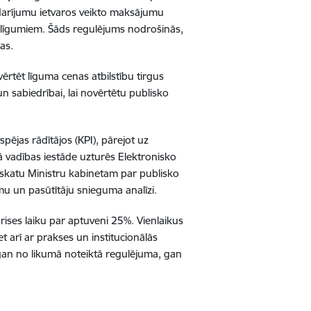
darījumu ietvaros veikto maksājumu
m līgumiem. Šāds regulējums nodrošinās,
as.
vērtēt līguma cenas atbilstību tirgus
un sabiedrībai, lai novērtētu publisko
pējas rādītājos (KPI), pārejot uz
ā vadības iestāde uzturēs Elektronisko
rskatu Ministru kabinetam par publisko
mu un pasūtītāju snieguma analīzi.
ises laiku par aptuveni 25%. Vienlaikus
t arī ar prakses un institucionālās
a gan no likumā noteiktā regulējuma, gan