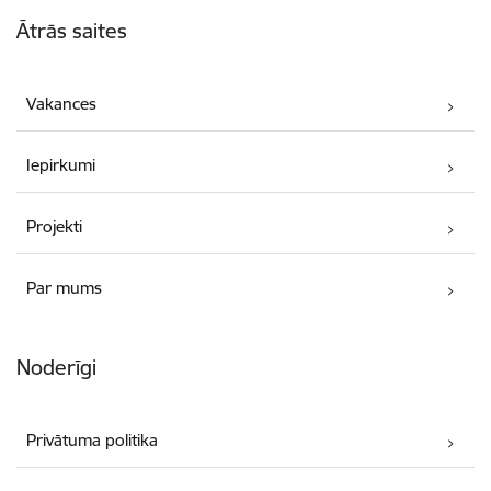
Kājene
Ātrās saites
Vakances
Iepirkumi
Projekti
Par mums
Noderīgi
Privātuma politika