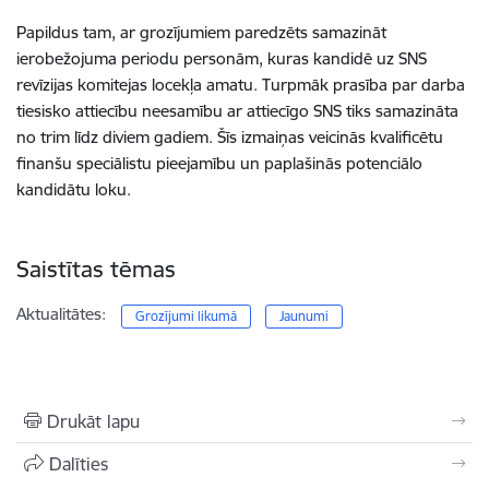
Papildus tam, ar grozījumiem paredzēts samazināt
ierobežojuma periodu personām, kuras kandidē uz SNS
revīzijas komitejas locekļa amatu. Turpmāk prasība par darba
tiesisko attiecību neesamību ar attiecīgo SNS tiks samazināta
no trim līdz diviem gadiem. Šīs izmaiņas veicinās kvalificētu
finanšu speciālistu pieejamību un paplašinās potenciālo
kandidātu loku.
Saistītas tēmas
Aktualitātes:
Grozījumi likumā
Jaunumi
Drukāt lapu
Dalīties