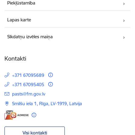
Piekļūstamība
Lapas karte
Sīkdatņu izvēles maiņa
Kontakti
+371 67095689
+371 67095405
E-pasts:
pasts@fm.gov.lv
Smilšu iela 1, Rīga, LV-1919, Latvija
Visi kontakti