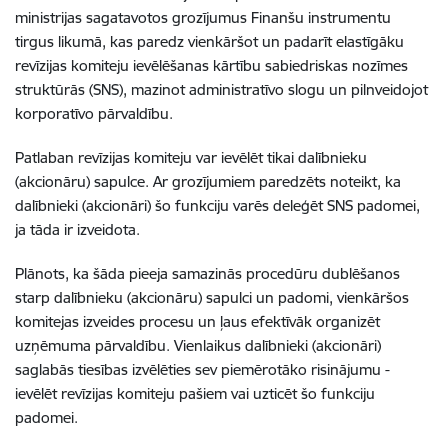
ministrijas sagatavotos grozījumus Finanšu instrumentu
tirgus likumā, kas paredz vienkāršot un padarīt elastīgāku
revīzijas komiteju ievēlēšanas kārtību sabiedriskas nozīmes
struktūrās (SNS), mazinot administratīvo slogu un pilnveidojot
korporatīvo pārvaldību.
Patlaban revīzijas komiteju var ievēlēt tikai dalībnieku
(akcionāru) sapulce. Ar grozījumiem paredzēts noteikt, ka
dalībnieki (akcionāri) šo funkciju varēs deleģēt SNS padomei,
ja tāda ir izveidota.
Plānots, ka šāda pieeja samazinās procedūru dublēšanos
starp dalībnieku (akcionāru) sapulci un padomi, vienkāršos
komitejas izveides procesu un ļaus efektīvāk organizēt
uzņēmuma pārvaldību. Vienlaikus dalībnieki (akcionāri)
saglabās tiesības izvēlēties sev piemērotāko risinājumu -
ievēlēt revīzijas komiteju pašiem vai uzticēt šo funkciju
padomei.