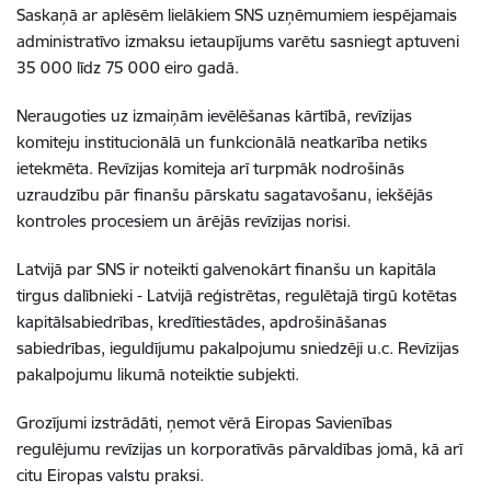
Saskaņā ar aplēsēm lielākiem SNS uzņēmumiem iespējamais
administratīvo izmaksu ietaupījums varētu sasniegt aptuveni
35 000 līdz 75 000 eiro gadā.
Neraugoties uz izmaiņām ievēlēšanas kārtībā, revīzijas
komiteju institucionālā un funkcionālā neatkarība netiks
ietekmēta. Revīzijas komiteja arī turpmāk nodrošinās
uzraudzību pār finanšu pārskatu sagatavošanu, iekšējās
kontroles procesiem un ārējās revīzijas norisi.
Latvijā par SNS ir noteikti galvenokārt finanšu un kapitāla
tirgus dalībnieki - Latvijā reģistrētas, regulētajā tirgū kotētas
kapitālsabiedrības, kredītiestādes, apdrošināšanas
sabiedrības, ieguldījumu pakalpojumu sniedzēji u.c. Revīzijas
pakalpojumu likumā noteiktie subjekti.
Grozījumi izstrādāti, ņemot vērā Eiropas Savienības
regulējumu revīzijas un korporatīvās pārvaldības jomā, kā arī
citu Eiropas valstu praksi.