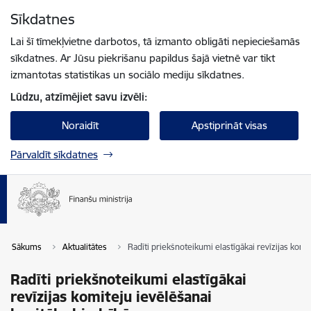
Pāriet uz lapas saturu
Sīkdatnes
Spied
lai meklētu
Enter
Lai šī tīmekļvietne darbotos, tā izmanto obligāti nepieciešamās
sīkdatnes. Ar Jūsu piekrišanu papildus šajā vietnē var tikt
izmantotas statistikas un sociālo mediju sīkdatnes.
Lūdzu, atzīmējiet savu izvēli:
Noraidīt
Apstiprināt visas
Pārvaldīt sīkdatnes
Sākums
Aktualitātes
Radīti priekšnoteikumi elastīgākai revīzijas komi
Radīti priekšnoteikumi elastīgākai
revīzijas komiteju ievēlēšanai