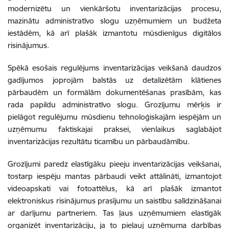
modernizētu un vienkāršotu inventarizācijas procesu,
mazinātu administratīvo slogu uzņēmumiem un budžeta
iestādēm, kā arī plašāk izmantotu mūsdienīgus digitālos
risinājumus.
Spēkā esošais regulējums inventarizācijas veikšanā daudzos
gadījumos joprojām balstās uz detalizētām klātienes
pārbaudēm un formālām dokumentēšanas prasībām, kas
rada papildu administratīvo slogu. Grozījumu mērķis ir
pielāgot regulējumu mūsdienu tehnoloģiskajām iespējām un
uzņēmumu faktiskajai praksei, vienlaikus saglabājot
inventarizācijas rezultātu ticamību un pārbaudāmību.
Grozījumi paredz elastīgāku pieeju inventarizācijas veikšanai,
tostarp iespēju mantas pārbaudi veikt attālināti, izmantojot
videoapskati vai fotoattēlus, kā arī plašāk izmantot
elektroniskus risinājumus prasījumu un saistību salīdzināšanai
ar darījumu partneriem. Tas ļaus uzņēmumiem elastīgāk
organizēt inventarizāciju, ja to pieļauj uzņēmuma darbības