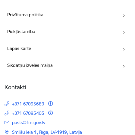
Privātuma politika
Piekļūstamība
Lapas karte
Sīkdatņu izvēles maiņa
Kontakti
+371 67095689
+371 67095405
E-pasts:
pasts@fm.gov.lv
Smilšu iela 1, Rīga, LV-1919, Latvija