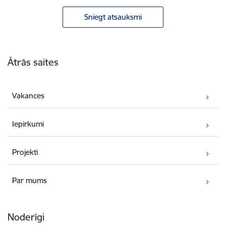
Sniegt atsauksmi
Kājene
Ātrās saites
Vakances
Iepirkumi
Projekti
Par mums
Noderīgi