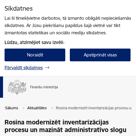
Pāriet uz lapas saturu
Sīkdatnes
Spied
lai meklētu
Enter
Lai šī tīmekļvietne darbotos, tā izmanto obligāti nepieciešamās
sīkdatnes. Ar Jūsu piekrišanu papildus šajā vietnē var tikt
izmantotas statistikas un sociālo mediju sīkdatnes.
Lūdzu, atzīmējiet savu izvēli:
Noraidīt
Apstiprināt visas
Pārvaldīt sīkdatnes
Sākums
Aktualitātes
Rosina modernizēt inventarizācijas procesu un 
Rosina modernizēt inventarizācijas
procesu un mazināt administratīvo slogu