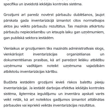
specifika un izveidotā iekšējās kontroles sistēma.
Grozījumi arī paredz novērst pārbaužu dublēšanos, ļaujot
pārskata gada inventarizācijā izmantot citos normatīvajos
aktos jau veikto pārbaužu rezultātus. Tas mazinās atkārtotu
pārbaužu nepieciešamību un ietaupīs laiku gan uzņēmumiem,
gan publiskā sektora iestādēm.
Vienlaikus ar grozījumiem tiks mazināts administratīvais slogs,
vienkāršojot inventarizācijas organizēšanas un
dokumentēšanas prasības, kā arī paredzot lielāku atbildību
uzņēmuma vadītājam noteikt uzņēmuma vajadzībām
atbilstošu inventarizācijas kārtību.
Budžeta iestādēm grozījumi ievieš riskos balstītu pieeju
inventarizācijai. Ja iestādē darbojas efektīva iekšējās kontroles
sistēma, ilgtermiņa ieguldījumu un inventāra apskati varēs
veikt retāk, kā arī noteiktos gadījumos izmantot attālinātas
pārbaudes vai iepriekš veiktās inventarizācijas rezultātus.