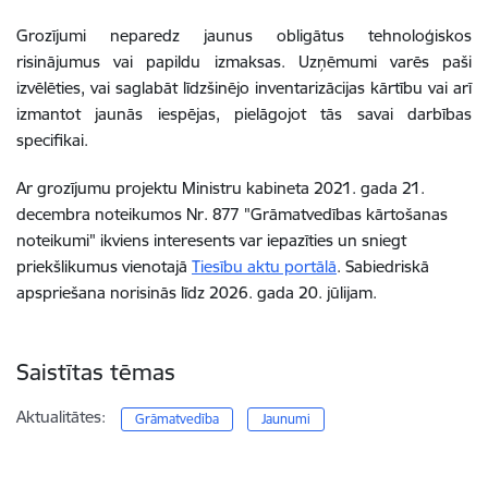
Grozījumi neparedz jaunus obligātus tehnoloģiskos
risinājumus vai papildu izmaksas. Uzņēmumi varēs paši
izvēlēties, vai saglabāt līdzšinējo inventarizācijas kārtību vai arī
izmantot jaunās iespējas, pielāgojot tās savai darbības
specifikai.
Ar grozījumu projektu Ministru kabineta 2021. gada 21.
decembra noteikumos Nr. 877 "Grāmatvedības kārtošanas
noteikumi" ikviens interesents var iepazīties un sniegt
priekšlikumus vienotajā
Tiesību aktu portālā
. Sabiedriskā
apspriešana norisinās līdz 2026. gada 20. jūlijam.
Saistītas tēmas
Aktualitātes:
Grāmatvedība
Jaunumi