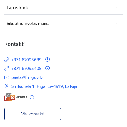
Lapas karte
Sīkdatņu izvēles maiņa
Kontakti
+371 67095689
+371 67095405
E-pasts:
pasts@fm.gov.lv
Smilšu iela 1, Rīga, LV-1919, Latvija
Visi kontakti