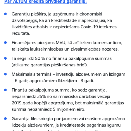
Par ALTUM kredīta brīvdienu garantiju:
Garantiju piešķirs, ja uzņēmums ir ekonomiski
dzīvotspējīgs, kā arī kredītiestāde ir apliecinājusi, ka
likviditātes atbalsts ir nepieciešams Covid-19 ietekmes
rezultātā.
Finansējums pieejams MVU, kā arī lieliem komersantiem,
tai skaitā lauksaimniecības un zivsaimniecības nozarēs.
Tā segs līdz 50 % no finanšu pakalpojuma summas
(atlikuma garantijas piešķiršanas brīdī).
Maksimālais termiņš – investīciju aizdevumiem un līzingam
– 6 gadi; apgrozāmiem līdzekļiem - 3 gadi.
Finanšu pakalpojuma summa, ko sedz garantija,
nepārsniedz 25% no saimnieciskā darbības veicēja
2019.gada kopējā apgrozījuma, bet maksimālā garantijas
summa nepārsniedz 5 miljoniem eiro.
Garantija tiks sniegta par jauniem vai esošiem apgrozāmo
līdzekļu aizdevumiem, ja kredītiestāde pagarinās līgumu