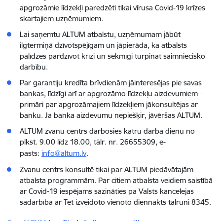
apgrozāmie līdzekļi paredzēti tikai vīrusa Covid-19 krīzes
skartajiem uzņēmumiem.
Lai saņemtu ALTUM atbalstu, uzņēmumam jābūt
ilgtermiņā dzīvotspējīgam un jāpierāda, ka atbalsts
palīdzēs pārdzīvot krīzi un sekmīgi turpināt saimniecisko
darbību.
Par garantiju kredīta brīvdienām jāinteresējas pie savas
bankas, līdzīgi arī ar apgrozāmo līdzekļu aizdevumiem –
primāri par apgrozāmajiem līdzekļiem jākonsultējas ar
banku. Ja banka aizdevumu nepiešķir, jāvēršas ALTUM.
ALTUM zvanu centrs darbosies katru darba dienu no
plkst. 9.00 līdz 18.00, tālr. nr. 26655309, e-
pasts:
info@altum.lv
.
Zvanu centrs konsultē tikai par ALTUM piedāvātajām
atbalsta programmām. Par citiem atbalsta veidiem saistībā
ar Covid-19 iespējams sazināties pa Valsts kancelejas
sadarbībā ar Tet izveidoto vienoto diennakts tālruni 8345.