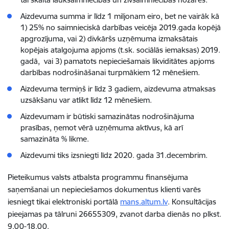
Aizdevuma summa ir līdz 1 miljonam eiro, bet ne vairāk kā
1) 25% no saimnieciskā darbības veicēja 2019.gada kopējā
apgrozījuma, vai 2) divkāršs uzņēmuma izmaksātais
kopējais atalgojuma apjoms (t.sk. sociālās iemaksas) 2019.
gadā, vai 3) pamatots nepieciešamais likviditātes apjoms
darbības nodrošināšanai turpmākiem 12 mēnešiem.
Aizdevuma termiņš ir līdz 3 gadiem, aizdevuma atmaksas
uzsākšanu var atlikt līdz 12 mēnešiem.
Aizdevumam ir būtiski samazinātas nodrošinājuma
prasības, ņemot vērā uzņēmuma aktīvus, kā arī
samazināta % likme.
Aizdevumi tiks izsniegti līdz 2020. gada 31.decembrim.
Pieteikumus valsts atbalsta programmu finansējuma
saņemšanai un nepieciešamos dokumentus klienti varēs
iesniegt tikai elektroniski portālā
mans.altum.lv
. Konsultācijas
pieejamas pa tālruni 26655309, zvanot darba dienās no plkst.
9.00-18.00.