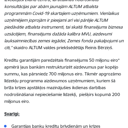
konsultācijas par abām jaunajām ALTUM atbalsta
programmām Covid-19 skartajiem uzņēmumiem. Vienlaikus
uzņēmējiem joprojām ir pieejami arī visi pārējie ALTUM
piedāvātie atbalsta instrumenti, tai skaitā finansējums biznesa
uzsācējiem, finansējums dažāda kalibra MVU, aizdevumi
lauksaimniecības zemes iegādei, Zemes fonda pakalpojumi un
citi,”
skaidro ALTUM valdes priekšsēdētājs Reinis Bērziņš.
Kredītu garantijām paredzētais finansējums 50 miljonu eiro*
apmērā ļaus bankām restrukturizēt aizdevumus par kopējo
summu, kas pārsniedz 700 miljonus eiro. Tikmēr apgrozāmo
līdzekļu programma aizdevumos uzņēmumiem, kuriem šā
brīža krīzes apstākļos mazinājušies ikdienas darbības
nodrošināšanai nepieciešamie līdzekļi, piešķirs kopumā 200
miljonus eiro.
Svarīgi:
Garantijas banku kredītu brīvdienām un krīzes