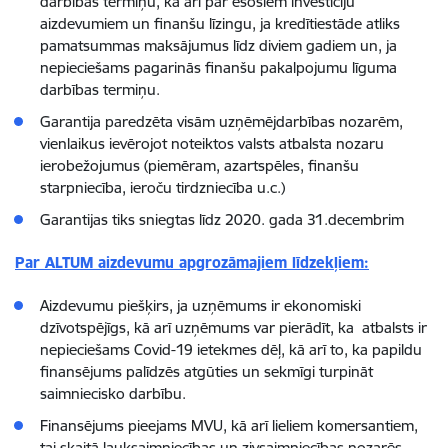
darbības termiņu, kā arī par esošiem investīciju
aizdevumiem un finanšu līzingu, ja kredītiestāde atliks
pamatsummas maksājumus līdz diviem gadiem un, ja
nepieciešams pagarinās finanšu pakalpojumu līguma
darbības termiņu.
Garantija paredzēta visām uzņēmējdarbības nozarēm,
vienlaikus ievērojot noteiktos valsts atbalsta nozaru
ierobežojumus (piemēram, azartspēles, finanšu
starpniecība, ieroču tirdzniecība u.c.)
Garantijas tiks sniegtas līdz 2020. gada 31.decembrim
Par ALTUM aizdevumu apgrozāmajiem līdzekļiem:
Aizdevumu piešķirs, ja uzņēmums ir ekonomiski
dzīvotspējīgs, kā arī uzņēmums var pierādīt, ka atbalsts ir
nepieciešams Covid-19 ietekmes dēļ, kā arī to, ka papildu
finansējums palīdzēs atgūties un sekmīgi turpināt
saimniecisko darbību.
Finansējums pieejams MVU, kā arī lieliem komersantiem,
tai skaitā lauksaimniecības un zivsaimniecības nozarēs.