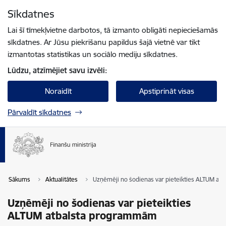
Pāriet uz lapas saturu
Sīkdatnes
Spied
lai meklētu
Enter
Lai šī tīmekļvietne darbotos, tā izmanto obligāti nepieciešamās
sīkdatnes. Ar Jūsu piekrišanu papildus šajā vietnē var tikt
izmantotas statistikas un sociālo mediju sīkdatnes.
Lūdzu, atzīmējiet savu izvēli:
Noraidīt
Apstiprināt visas
Pārvaldīt sīkdatnes
Sākums
Aktualitātes
Uzņēmēji no šodienas var pieteikties ALTUM a
Uzņēmēji no šodienas var pieteikties
ALTUM atbalsta programmām