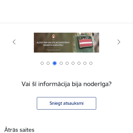
Vai šī informācija bija noderīga?
Sniegt atsauksmi
Kājene
Ātrās saites