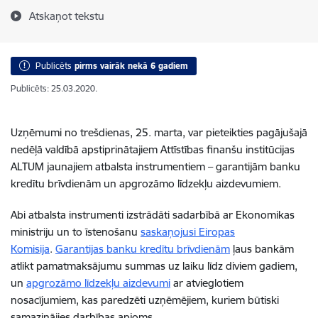
Atskaņot tekstu
Publicēts
pirms vairāk nekā 6 gadiem
Publicēts: 25.03.2020.
Uzņēmumi no trešdienas, 25. marta, var pieteikties pagājušajā
nedēļā valdībā apstiprinātajiem Attīstības finanšu institūcijas
ALTUM jaunajiem atbalsta instrumentiem – garantijām banku
kredītu brīvdienām un apgrozāmo līdzekļu aizdevumiem.
Abi atbalsta instrumenti izstrādāti sadarbībā ar Ekonomikas
ministriju un to īstenošanu
saskaņojusi Eiropas
Komisija
.
Garantijas banku kredītu brīvdienām
ļaus bankām
atlikt pamatmaksājumu summas uz laiku līdz diviem gadiem,
un
apgrozāmo līdzekļu aizdevumi
ar atvieglotiem
nosacījumiem, kas paredzēti uzņēmējiem, kuriem būtiski
samazinājies darbības apjoms.