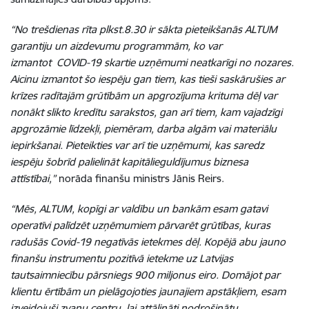
“No trešdienas rīta plkst.8.30 ir sākta pieteikšanās ALTUM
garantiju un aizdevumu programmām, ko var
izmantot COVID-19 skartie uzņēmumi neatkarīgi no nozares.
Aicinu izmantot šo iespēju gan tiem, kas tieši saskārušies ar
krīzes radītajām grūtībām un apgrozījuma krituma dēļ var
nonākt slikto kredītu sarakstos, gan arī tiem, kam vajadzīgi
apgrozāmie līdzekļi, piemēram, darba algām vai materiālu
iepirkšanai. Pieteikties var arī tie uzņēmumi, kas saredz
iespēju šobrīd palielināt kapitālieguldījumus biznesa
attīstībai,”
norāda finanšu ministrs Jānis Reirs.
“Mēs, ALTUM, kopīgi ar valdību un bankām esam gatavi
operatīvi palīdzēt uzņēmumiem pārvarēt grūtības, kuras
radušās Covid-19 negatīvās ietekmes dēļ. Kopējā abu jauno
finanšu instrumentu pozitīvā ietekme uz Latvijas
tautsaimniecību pārsniegs 900 miljonus eiro. Domājot par
klientu ērtībām un pielāgojoties jaunajiem apstākļiem, esam
izveidojuši zvanu centru, lai attālināti nodrošinātu