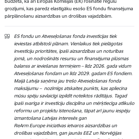
budžetā, kā arī Eiropas Komisijas (EK) rosinātie regulu
grozījumi, kas paredz elastīgāku esošo ES fondu finansējuma
pārplānošanu aizsardzības un drošības vajadzībām.
ES fondu un Atveseļošanas fonda investīcijas tiek
ieviestas atbilstoši plānam. Vienlaikus tiek pielāgotas
investīciju prioritātes, īpaši aizsardzības un noturības
jomā, un nodrošināts resursu un finansējuma plūsmas
balanss ar ieviešanas termiņiem – līdz 2026. gada vidum
Atveseļošanas fondam un līdz 2029. gadam ES fondiem.
Maijā Latvija saņēma jau trešo Atveseļošanas fonda
maksājumu – nozīmīgs atskaites punkts, kas apliecina
mūsu spēju savlaicīgi izpildīt noteiktos rādītājus. Tagad
īpaši svarīga ir investīciju disciplīna un mērķtiecīga atlikušo
reformu un projektu īstenošana, tāpat arī jaunu iespēju
izmantošana Latvijas interesēs gan
ReArm Europe iniciatīvas ietvaros aizsardzības un
drošības vajadzībām, gan jaunās EEZ un Norvēģijas