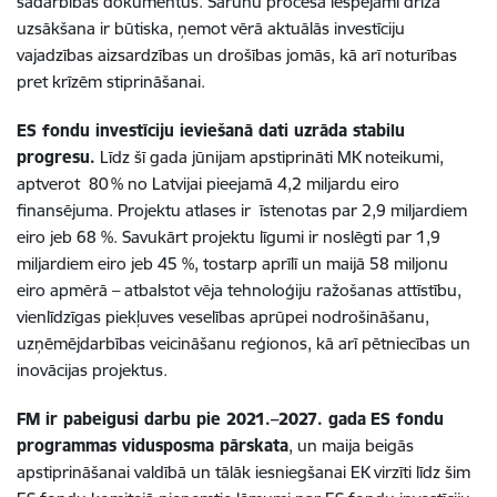
sadarbības dokumentus. Sarunu procesa iespējami drīza
uzsākšana ir būtiska, ņemot vērā aktuālās investīciju
vajadzības aizsardzības un drošības jomās, kā arī noturības
pret krīzēm stiprināšanai.
ES fondu investīciju ieviešanā dati uzrāda stabilu
progresu.
Līdz šī gada jūnijam apstiprināti MK noteikumi,
aptverot 80 % no Latvijai pieejamā 4,2 miljardu eiro
finansējuma. Projektu atlases ir īstenotas par 2,9 miljardiem
eiro jeb 68 %. Savukārt projektu līgumi ir noslēgti par 1,9
miljardiem eiro jeb 45 %, tostarp aprīlī un maijā 58 miljonu
eiro apmērā – atbalstot vēja tehnoloģiju ražošanas attīstību,
vienlīdzīgas piekļuves veselības aprūpei nodrošināšanu,
uzņēmējdarbības veicināšanu reģionos, kā arī pētniecības un
inovācijas projektus.
FM ir pabeigusi darbu pie 2021.–2027. gada
ES fondu
programmas vidusposma pārskata
, un maija beigās
apstiprināšanai valdībā un tālāk iesniegšanai EK virzīti līdz šim