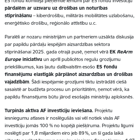
ES fondu komitejā pieņemtie lēmumi par ES fondu investīciju
pārdalēm ar uzsvaru uz drošības un noturības
stiprināšanu
– kiberdrošību, militārās mobilitātes uzlabošanu,
enerģētisko drošību, reģionālo attīstību u.c.
Paralēli ar nozaru ministrijām un partneriem uzsākta diskusija
par papildu pārdaļu iespējām aizsardzības sektora
stiprināšanai 2025. gada otrajā pusē, ņemot vērā
EK
ReArm
Europe
iniciatīvu
un aprīlī publicētos regulu grozījumu
priekšlikumus, kas ļautu
dalībvalstīm esošo
ES fondu
finansējumu elastīgāk pārplānot aizsardzības un drošības
vajadzībām
. Šādi iespējamie grozījumi tiktu izstrādāti ciešā
sasaistē ar budžeta procesu un prioritātēm, ņemot vērā, ka
papildu finansējums būtu jārod esošajās ministriju aploksnēs.
Turpinās aktīva AF investīciju ieviešana.
Projektu
iesniegumu atlases ir noslēgušās vai vēl notiek visās AF
investīciju jomās
100 %
no kopējā piešķīruma. Projektu līgumi
noslēgti par 1,8 miljardiem eiro jeb 89 %, un šī gada laikā