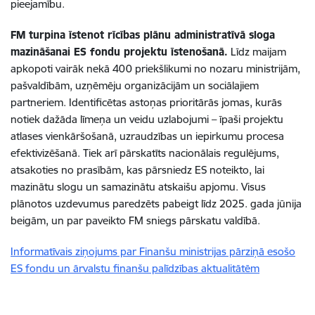
pieejamību.
FM turpina īstenot rīcības plānu administratīvā sloga
mazināšanai ES fondu projektu īstenošanā.
Līdz maijam
apkopoti vairāk nekā 400 priekšlikumi no nozaru ministrijām,
pašvaldībām, uzņēmēju organizācijām un sociālajiem
partneriem. Identificētas astoņas prioritārās jomas, kurās
notiek dažāda līmeņa un veidu uzlabojumi – īpaši projektu
atlases vienkāršošanā, uzraudzības un iepirkumu procesa
efektivizēšanā. Tiek arī pārskatīts nacionālais regulējums,
atsakoties no prasībām, kas pārsniedz ES noteikto, lai
mazinātu slogu un samazinātu atskaišu apjomu. Visus
plānotos uzdevumus paredzēts pabeigt līdz 2025. gada jūnija
beigām, un par paveikto FM sniegs pārskatu valdībā.
Informatīvais ziņojums par Finanšu ministrijas pārziņā esošo
ES fondu un ārvalstu finanšu palīdzības aktualitātēm