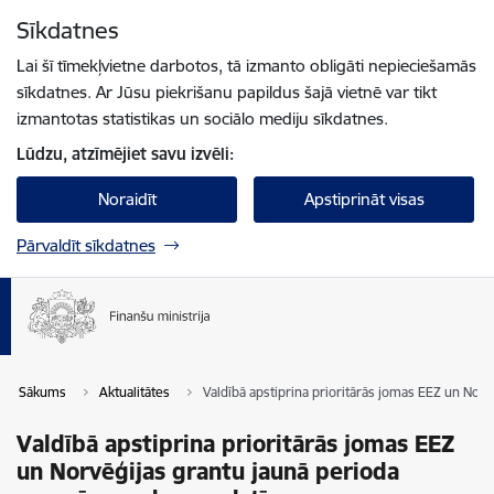
Pāriet uz lapas saturu
Sīkdatnes
Spied
lai meklētu
Enter
Lai šī tīmekļvietne darbotos, tā izmanto obligāti nepieciešamās
sīkdatnes. Ar Jūsu piekrišanu papildus šajā vietnē var tikt
izmantotas statistikas un sociālo mediju sīkdatnes.
Lūdzu, atzīmējiet savu izvēli:
Noraidīt
Apstiprināt visas
Pārvaldīt sīkdatnes
Sākums
Aktualitātes
Valdībā apstiprina prioritārās jomas EEZ un Nor
Valdībā apstiprina prioritārās jomas EEZ
un Norvēģijas grantu jaunā perioda