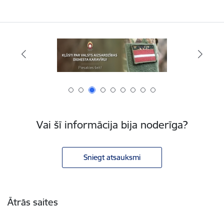
Vai šī informācija bija noderīga?
Sniegt atsauksmi
Kājene
Ātrās saites