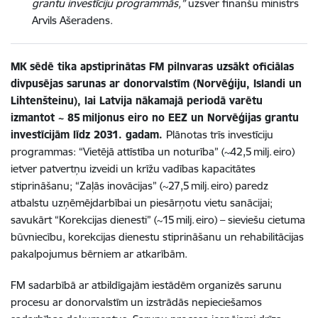
grantu investīciju programmās,”
uzsver finanšu ministrs
Arvils Ašeradens.
MK sēdē tika apstiprinātas FM pilnvaras uzsākt oficiālas
divpusējas sarunas ar donorvalstīm (Norvēģiju, Islandi un
Lihtenšteinu), lai Latvija nākamajā periodā varētu
izmantot ~ 85 miljonus eiro no EEZ un Norvēģijas grantu
investīcijām līdz 2031. gadam.
Plānotas trīs investīciju
programmas: “Vietējā attīstība un noturība” (~42,5 milj. eiro)
ietver patvertņu izveidi un krīžu vadības kapacitātes
stiprināšanu; “Zaļās inovācijas” (~27,5 milj. eiro) paredz
atbalstu uzņēmējdarbībai un piesārņotu vietu sanācijai;
savukārt “Korekcijas dienesti” (~15 milj. eiro) – sieviešu cietuma
būvniecību, korekcijas dienestu stiprināšanu un rehabilitācijas
pakalpojumus bērniem ar atkarībām.
FM sadarbībā ar atbildīgajām iestādēm organizēs sarunu
procesu ar donorvalstīm un izstrādās nepieciešamos