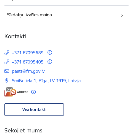
Sīkdatņu izvēles maiņa
Kontakti
+371 67095689
+371 67095405
E-pasts:
pasts@fm.gov.lv
Smilšu iela 1, Rīga, LV-1919, Latvija
Visi kontakti
Sekojiet mums