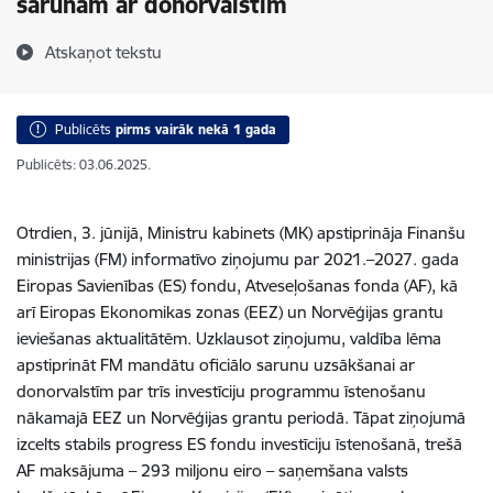
sarunām ar donorvalstīm
Atskaņot tekstu
Publicēts
pirms vairāk nekā 1 gada
Publicēts: 03.06.2025.
Otrdien, 3. jūnijā, Ministru kabinets (MK) apstiprināja Finanšu
ministrijas (FM) informatīvo ziņojumu par 2021.–2027. gada
Eiropas Savienības (ES) fondu, Atveseļošanas fonda (AF), kā
arī Eiropas Ekonomikas zonas (EEZ) un Norvēģijas grantu
ieviešanas aktualitātēm. Uzklausot ziņojumu, valdība lēma
apstiprināt FM mandātu oficiālo sarunu uzsākšanai ar
donorvalstīm par trīs investīciju programmu īstenošanu
nākamajā EEZ un Norvēģijas grantu periodā. Tāpat ziņojumā
izcelts stabils progress ES fondu investīciju īstenošanā, trešā
AF maksājuma – 293 miljonu eiro – saņemšana valsts