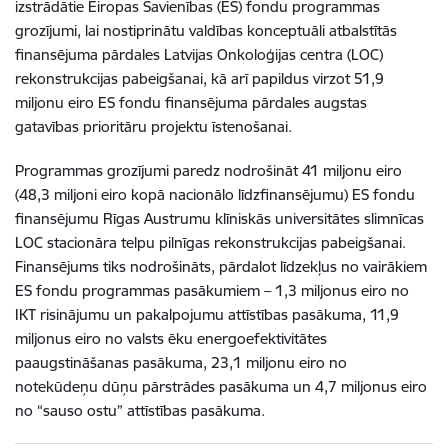
izstrādātie Eiropas Savienības (ES) fondu programmas
grozījumi, lai nostiprinātu valdības konceptuāli atbalstītās
finansējuma pārdales Latvijas Onkoloģijas centra (LOC)
rekonstrukcijas pabeigšanai, kā arī papildus virzot 51,9
miljonu eiro ES fondu finansējuma pārdales augstas
gatavības prioritāru projektu īstenošanai.
Programmas grozījumi paredz nodrošināt 41 miljonu eiro
(48,3 miljoni eiro kopā nacionālo līdzfinansējumu) ES fondu
finansējumu Rīgas Austrumu klīniskās universitātes slimnīcas
LOC stacionāra telpu pilnīgas rekonstrukcijas pabeigšanai.
Finansējums tiks nodrošināts, pārdalot līdzekļus no vairākiem
ES fondu programmas pasākumiem – 1,3 miljonus eiro no
IKT risinājumu un pakalpojumu attīstības pasākuma, 11,9
miljonus eiro no valsts ēku energoefektivitātes
paaugstināšanas pasākuma, 23,1 miljonu eiro no
notekūdeņu dūņu pārstrādes pasākuma un 4,7 miljonus eiro
no “sauso ostu” attīstības pasākuma.