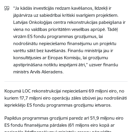
“Ja kādās investīcijās redzam kavēšanos, līdzekļi ir
jāpārvirza uz sabiedrībai kritiski svarīgiem projektiem.
Latvijas Onkoloģijas centra rekonstrukcijas pabeigšana ir
viena no valdības prioritātēm veselības aprūpē. Tādēļ
virzām ES fondu programmas grozījumus, lai
nodrošinātu nepieciešamo finansējumu un projektu
varētu sākt bez kavēšanās. Finanšu ministrija jau ir
konsultējusies ar Eiropas Komisiju, lai grozījumu
apstiprināšana notiktu iespējami ātri,” uzsver finanšu
ministrs Arvils Ašeradens.
Kopumā LOC rekonstrukcijai nepieciešami 69 miljoni eiro, no
kuriem 17,7 miljoni eiro operāciju zāles izbūvei jau nodrošināti
iepriekšējo ES fondu programmas grozījumu ietvaros.
Papildus programmas grozījumi paredz arī 51,9 miljonu eiro
ES fondu finansējuma pārdales (61 miljons eiro kopā ar