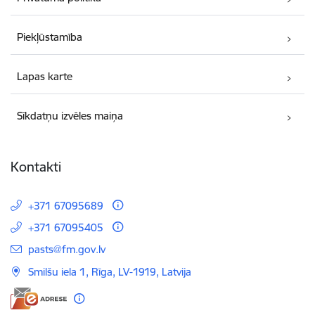
Piekļūstamība
Lapas karte
Sīkdatņu izvēles maiņa
Kontakti
+371 67095689
+371 67095405
E-pasts:
pasts@fm.gov.lv
Smilšu iela 1, Rīga, LV-1919, Latvija