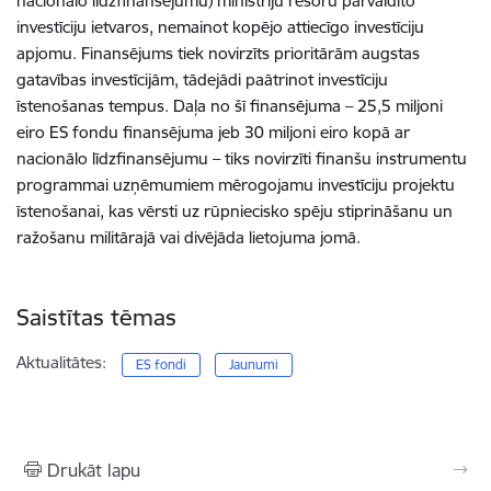
nacionālo līdzfinansējumu) ministriju resoru pārvaldīto
investīciju ietvaros, nemainot kopējo attiecīgo investīciju
apjomu. Finansējums tiek novirzīts prioritārām augstas
gatavības investīcijām, tādejādi paātrinot investīciju
īstenošanas tempus. Daļa no šī finansējuma – 25,5 miljoni
eiro ES fondu finansējuma jeb 30 miljoni eiro kopā ar
nacionālo līdzfinansējumu – tiks novirzīti finanšu instrumentu
programmai uzņēmumiem mērogojamu investīciju projektu
īstenošanai, kas vērsti uz rūpniecisko spēju stiprināšanu un
ražošanu militārajā vai divējāda lietojuma jomā.
Saistītas tēmas
Aktualitātes:
ES fondi
Jaunumi
Drukāt lapu