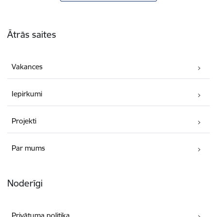
Kājene
Ātrās saites
Vakances
Iepirkumi
Projekti
Par mums
Noderīgi
Privātuma politika