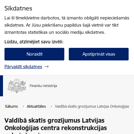
Pāriet uz lapas saturu
Sīkdatnes
Spied
lai meklētu
Enter
Lai šī tīmekļvietne darbotos, tā izmanto obligāti nepieciešamās
sīkdatnes. Ar Jūsu piekrišanu papildus šajā vietnē var tikt
izmantotas statistikas un sociālo mediju sīkdatnes.
Lūdzu, atzīmējiet savu izvēli:
Noraidīt
Apstiprināt visas
Pārvaldīt sīkdatnes
Sākums
Aktualitātes
Valdībā skatīs grozījumus Latvijas Onkoloģijas c
Valdībā skatīs grozījumus Latvijas
Onkoloģijas centra rekonstrukcijas