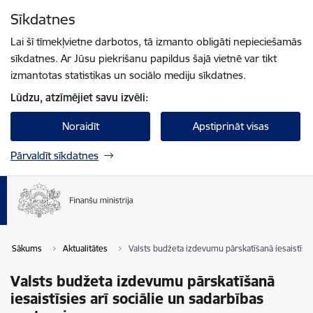
Pāriet uz lapas saturu
Sīkdatnes
Spied
lai meklētu
Enter
Lai šī tīmekļvietne darbotos, tā izmanto obligāti nepieciešamās
sīkdatnes. Ar Jūsu piekrišanu papildus šajā vietnē var tikt
izmantotas statistikas un sociālo mediju sīkdatnes.
Lūdzu, atzīmējiet savu izvēli:
Noraidīt
Apstiprināt visas
Pārvaldīt sīkdatnes
Sākums
Aktualitātes
Valsts budžeta izdevumu pārskatīšanā iesaistīsies
Valsts budžeta izdevumu pārskatīšanā
iesaistīsies arī sociālie un sadarbības