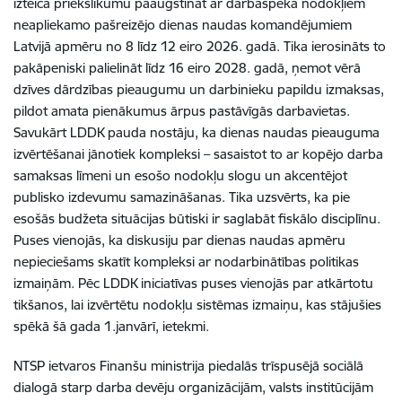
izteica priekšlikumu paaugstināt ar darbaspēka nodokļiem
neapliekamo pašreizējo dienas naudas komandējumiem
Latvijā apmēru no 8 līdz 12 eiro 2026. gadā. Tika ierosināts to
pakāpeniski palielināt līdz 16 eiro 2028. gadā, ņemot vērā
dzīves dārdzības pieaugumu un darbinieku papildu izmaksas,
pildot amata pienākumus ārpus pastāvīgās darbavietas.
Savukārt LDDK pauda nostāju, ka dienas naudas pieauguma
izvērtēšanai jānotiek kompleksi – sasaistot to ar kopējo darba
samaksas līmeni un esošo nodokļu slogu un akcentējot
publisko izdevumu samazināšanas. Tika uzsvērts, ka pie
esošās budžeta situācijas būtiski ir saglabāt fiskālo disciplīnu.
Puses vienojās, ka diskusiju par dienas naudas apmēru
nepieciešams skatīt kompleksi ar nodarbinātības politikas
izmaiņām. Pēc LDDK iniciatīvas puses vienojās par atkārtotu
tikšanos, lai izvērtētu nodokļu sistēmas izmaiņu, kas stājušies
spēkā šā gada 1.janvārī, ietekmi.
NTSP ietvaros Finanšu ministrija piedalās trīspusējā sociālā
dialogā starp darba devēju organizācijām, valsts institūcijām