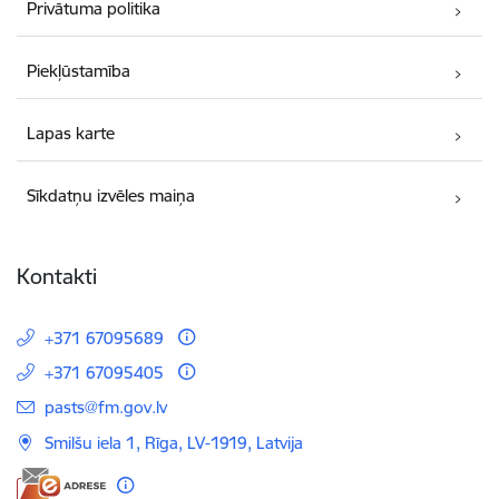
Privātuma politika
Piekļūstamība
Lapas karte
Sīkdatņu izvēles maiņa
Kontakti
+371 67095689
+371 67095405
E-pasts:
pasts@fm.gov.lv
Smilšu iela 1, Rīga, LV-1919, Latvija