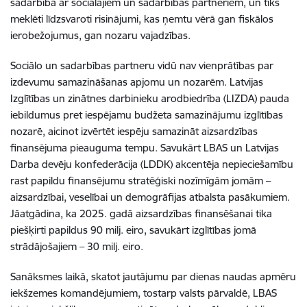
sadarbībā ar sociālajiem un sadarbības partneriem, un tiks
meklēti līdzsvaroti risinājumi, kas ņemtu vērā gan fiskālos
ierobežojumus, gan nozaru vajadzības.
Sociālo un sadarbības partneru vidū nav vienprātības par
izdevumu samazināšanas apjomu un nozarēm. Latvijas
Izglītības un zinātnes darbinieku arodbiedrība (LIZDA) pauda
iebildumus pret iespējamu budžeta samazinājumu izglītības
nozarē, aicinot izvērtēt iespēju samazināt aizsardzības
finansējuma pieauguma tempu. Savukārt LBAS un Latvijas
Darba devēju konfederācija (LDDK) akcentēja nepieciešamību
rast papildu finansējumu stratēģiski nozīmīgām jomām –
aizsardzībai, veselībai un demogrāfijas atbalsta pasākumiem.
Jāatgādina, ka 2025. gadā aizsardzības finansēšanai tika
piešķirti papildus 90 milj. eiro, savukārt izglītības jomā
strādājošajiem – 30 milj. eiro.
Sanāksmes laikā, skatot jautājumu par dienas naudas apmēru
iekšzemes komandējumiem, tostarp valsts pārvaldē, LBAS