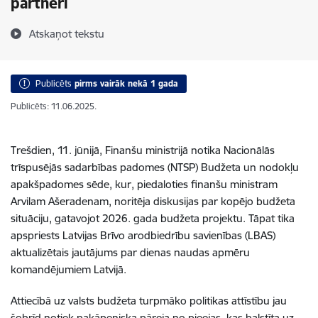
partneri
Atskaņot tekstu
Publicēts
pirms vairāk nekā 1 gada
Publicēts: 11.06.2025.
Trešdien, 11. jūnijā, Finanšu ministrijā notika Nacionālās
trīspusējās sadarbības padomes (NTSP) Budžeta un nodokļu
apakšpadomes sēde, kur, piedaloties finanšu ministram
Arvilam Ašeradenam, noritēja diskusijas par kopējo budžeta
situāciju, gatavojot 2026. gada budžeta projektu. Tāpat tika
apspriests Latvijas Brīvo arodbiedrību savienības (LBAS)
aktualizētais jautājums par dienas naudas apmēru
komandējumiem Latvijā.
Attiecībā uz valsts budžeta turpmāko politikas attīstību jau
šobrīd notiek pakāpeniska pāreja no pieejas, kas balstīta uz