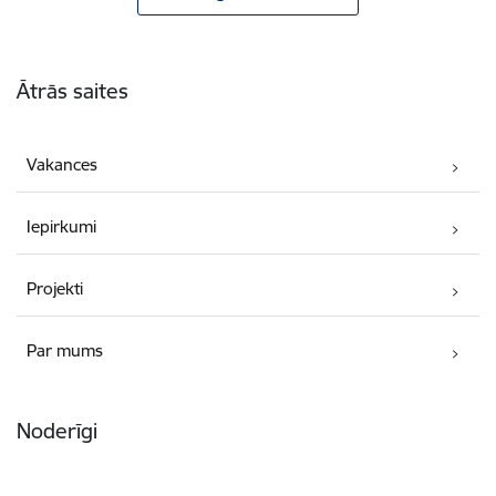
Kājene
Ātrās saites
Vakances
Iepirkumi
Projekti
Par mums
Noderīgi