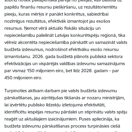
papildu finanšu resursu piešķiršanu, uz rezultātorientētu
pieeju, kuras mērķis ir panākt konkrētus, sabiedrībai
nozīmīgus rezultātus, efektīvāk izmantojot jau esošos
resursus. Ņemot vērā aktuālo fiskālo situāciju un
nepieciešamību palielināt Latvijas konkurētspēju reģionā, tika
vēlreiz akcentēta nepieciešamība pārskatīt un samazināt valsts
budžeta izdevumus, nodrošinot efektīvāku esošo resursu
izmantošanu. 2026. gada budžetā plānots publiskā sektora
efektivizācijas un vispārējās valdības izdevumu samazinājums
par vismaz 150 miljoniem eiro, bet līdz 2028. gadam – par
450 miljoniem eiro.
Turpinoties aktīvam darbam pie valsts budžeta izdevumu
pārskatīšanas, jau aizritējušas tikšanās ar nozaru ministrijām,
lai izvērtētu publisko līdzekļu izlietojuma efektivitāti,
identificētu iespējas resursu pārdalei un stiprinātu valsts spēju
reaģēt uz aktuālajiem izaicinājumiem. Puses apliecināja, ka
budžeta izdevumu pārskatīšanas process turpināsies ciešā