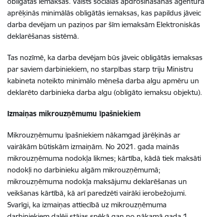
obligātās iemaksas. Valsts sociālās apdrošināšanas aģentūra
aprēķinās minimālās obligātās iemaksas, kas papildus jāveic
darba devējam un paziņos par šīm iemaksām Elektroniskās
deklarēšanas sistēmā.
Tas nozīmē, ka darba devējam būs jāveic obligātās iemaksas
par saviem darbiniekiem, no starpības starp triju Ministru
kabineta noteikto minimālo mēneša darba algu apmēru un
deklarēto darbinieka darba algu (obligāto iemaksu objektu).
Izmaiņas mikrouzņēmumu īpašniekiem
Mikrouzņēmumu īpašniekiem nākamgad jārēķinās ar
vairākām būtiskām izmaiņām. No 2021. gada mainās
mikrouzņēmuma nodokļa likmes; kārtība, kādā tiek maksāti
nodokļi no darbinieku algām mikrouzņēmumā;
mikrouzņēmuma nodokļa maksājumu deklarēšanas un
veikšanas kārtībā, kā arī paredzēti vairāki ierobežojumi.
Svarīgi, ka izmaiņas attiecībā uz mikrouzņēmuma
darbiniekiem daļēji stājas spēkā gan no nākamā gada 1.