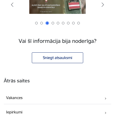
Vai šī informācija bija noderīga?
Sniegt atsauksmi
Kājene
Ātrās saites
Vakances
Iepirkumi