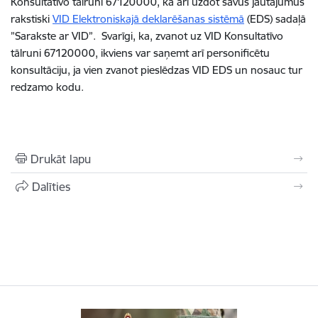
Konsultatīvo tālruni 67120000, kā arī uzdot savus jautājumus
rakstiski
VID Elektroniskajā deklarēšanas sistēmā
(EDS) sadaļā
”Sarakste ar VID”. Svarīgi, ka, zvanot uz VID Konsultatīvo
tālruni 67120000, ikviens var saņemt arī personificētu
konsultāciju, ja vien zvanot pieslēdzas VID EDS un nosauc tur
redzamo kodu.
Drukāt lapu
Dalīties