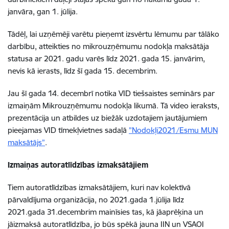
janvāra, gan 1. jūlija.
Tādēļ, lai uzņēmēji varētu pieņemt izsvērtu lēmumu par tālāko
darbību, atteikties no mikrouzņēmumu nodokļa maksātāja
statusa ar 2021. gadu varēs līdz 2021. gada 15. janvārim,
nevis kā ierasts, līdz šī gada 15. decembrim.
Jau šī gada 14. decembrī notika VID tiešsaistes seminārs par
izmaiņām Mikrouzņēmumu nodokļa likumā. Tā video ieraksts,
prezentācija un atbildes uz biežāk uzdotajiem jautājumiem
pieejamas VID tīmekļvietnes sadaļā
”Nodokļi2021/Esmu MUN
maksātājs”
.
Izmaiņas autoratlīdzības izmaksātājiem
Tiem autoratlīdzības izmaksātājiem, kuri nav kolektīvā
pārvaldījuma organizācija, no 2021.gada 1.jūlija līdz
2021.gada 31.decembrim mainīsies tas, kā jāaprēķina un
jāizmaksā autoratlīdzība, jo būs spēkā jauna IIN un VSAOI