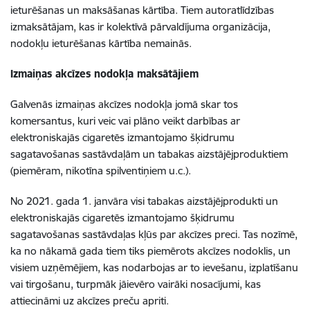
ieturēšanas un maksāšanas kārtība. Tiem autoratlīdzības
izmaksātājam, kas ir kolektīvā pārvaldījuma organizācija,
nodokļu ieturēšanas kārtība nemainās.
Izmaiņas akcīzes nodokļa maksātājiem
Galvenās izmaiņas akcīzes nodokļa jomā skar tos
komersantus, kuri veic vai plāno veikt darbības ar
elektroniskajās cigaretēs izmantojamo šķidrumu
sagatavošanas sastāvdaļām un tabakas aizstājējproduktiem
(piemēram, nikotīna spilventiņiem u.c.).
No 2021. gada 1. janvāra visi tabakas aizstājējprodukti un
elektroniskajās cigaretēs izmantojamo šķidrumu
sagatavošanas sastāvdaļas kļūs par akcīzes preci. Tas nozīmē,
ka no nākamā gada tiem tiks piemērots akcīzes nodoklis, un
visiem uzņēmējiem, kas nodarbojas ar to ievešanu, izplatīšanu
vai tirgošanu, turpmāk jāievēro vairāki nosacījumi, kas
attiecināmi uz akcīzes preču apriti.