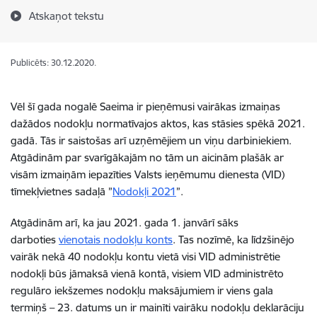
Atskaņot tekstu
Publicēts: 30.12.2020.
Vēl šī gada nogalē Saeima ir pieņēmusi vairākas izmaiņas
dažādos nodokļu normatīvajos aktos, kas stāsies spēkā 2021.
gadā. Tās ir saistošas arī uzņēmējiem un viņu darbiniekiem.
Atgādinām par svarīgākajām no tām un aicinām plašāk ar
visām izmaiņām iepazīties Valsts ieņēmumu dienesta (VID)
tīmekļvietnes sadaļā ”
Nodokļi 2021
”.
Atgādinām arī, ka jau 2021. gada 1. janvārī sāks
darboties
vienotais nodokļu konts
. Tas nozīmē, ka līdzšinējo
vairāk nekā 40 nodokļu kontu vietā visi VID administrētie
nodokļi būs jāmaksā vienā kontā, visiem VID administrēto
regulāro iekšzemes nodokļu maksājumiem ir viens gala
termiņš – 23. datums un ir mainīti vairāku nodokļu deklarāciju