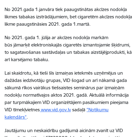
No 2021.gada 1.janvāra tiek paaugstinātas akcīzes nodokļa
likmes tabakas izstrādājumiem, bet cigaretēm akcīzes nodokļa
likme paaugstināsies 2021. gada 1.martā.
No 2021. gada 1. jūlija ar akcīzes nodokļa markām
būs jāmarķē elektroniskajās cigaretēs izmantojamie šķidrumi,
to sagatavošanas sastāvdaļas un tabakas aizstājējprodukti, kā
arī karsējamo tabaku.
Lai skaidrotu, kā tieši šīs izmaiņas ietekmēs uzņēmējus un
dažādas iedzīvotāju grupas, VID šogad un arī nākamā gada
sākumā rīkos vairākus tiešsaistes seminārus par izmaiņām
nodokļu normatīvajos aktos 2021. gadā. Aktuālā informācija
par turpmākajiem VID organizētājiem pasākumiem pieejama
VID tīmekļvietnes
www.vid.gov.lv
sadaļā
”Notikumu
kalendārs”
.
Jautājumu un neskaidrību gadījumā aicinām zvanīt uz VID