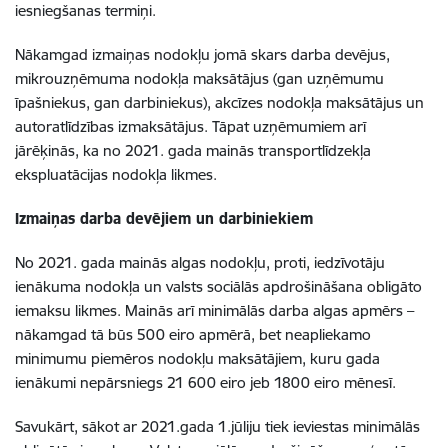
iesniegšanas termiņi.
Nākamgad izmaiņas nodokļu jomā skars darba devējus,
mikrouzņēmuma nodokļa maksātājus (gan uzņēmumu
īpašniekus, gan darbiniekus), akcīzes nodokļa maksātājus un
autoratlīdzības izmaksātājus. Tāpat uzņēmumiem arī
jārēķinās, ka no 2021. gada mainās transportlīdzekļa
ekspluatācijas nodokļa likmes.
Izmaiņas darba devējiem un darbiniekiem
No 2021. gada mainās algas nodokļu, proti, iedzīvotāju
ienākuma nodokļa un valsts sociālās apdrošināšana obligāto
iemaksu likmes. Mainās arī minimālās darba algas apmērs –
nākamgad tā būs 500 eiro apmērā, bet neapliekamo
minimumu piemēros nodokļu maksātājiem, kuru gada
ienākumi nepārsniegs 21 600 eiro jeb 1800 eiro mēnesī.
Savukārt, sākot ar 2021.gada 1.jūliju tiek ieviestas minimālās