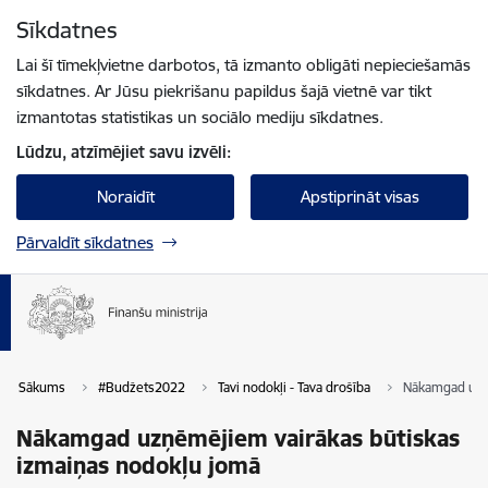
Pāriet uz lapas saturu
Sīkdatnes
Spied
lai meklētu
Enter
Lai šī tīmekļvietne darbotos, tā izmanto obligāti nepieciešamās
sīkdatnes. Ar Jūsu piekrišanu papildus šajā vietnē var tikt
izmantotas statistikas un sociālo mediju sīkdatnes.
Lūdzu, atzīmējiet savu izvēli:
Noraidīt
Apstiprināt visas
Pārvaldīt sīkdatnes
Sākums
#Budžets2022
Tavi nodokļi - Tava drošība
Nākamgad uzņē
Nākamgad uzņēmējiem vairākas būtiskas
izmaiņas nodokļu jomā