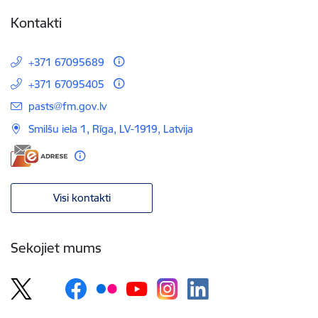
Kontakti
+371 67095689
+371 67095405
E-pasts:
pasts@fm.gov.lv
Smilšu iela 1, Rīga, LV-1919, Latvija
Visi kontakti
Sekojiet mums