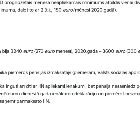
D prognozētais mēneša neapliekamais minimums atbildīs vienai divp
uma, dalot to ar 2 (t.i., 150
euro
/mēnesī 2020.gadā).
 bija 3240
euro
(270
euro
mēnesī), 2020.gadā – 3600
euro
(300
ikā piemēros pensijas izmaksātājs (piemēram, Valsts sociālās apdr
laikā ir gūti arī citi ar IIN apliekami ienākumi, bet pensija nesasn
sts ieņēmumu dienestā gada ienākumu deklarāciju un piemērot nei
 saņemt pārmaksāto IIN.