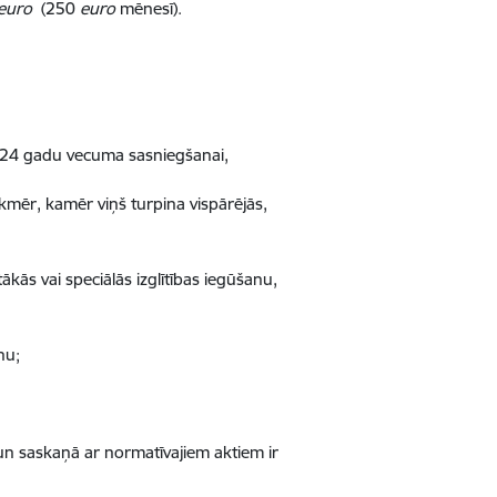
euro
(250
euro
mēnesī).
dz 24 gadu vecuma sasniegšanai,
kmēr, kamēr viņš turpina vispārējās,
kās vai speciālās izglītības iegūšanu,
nu;
un saskaņā ar normatīvajiem aktiem ir