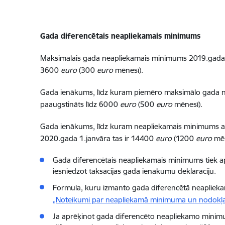
Gada diferencētais neapliekamais minimums
Maksimālais gada neapliekamais minimums 2019.gadā
3600
euro
(300
euro
mēnesī).
Gada ienākums, līdz kuram piemēro maksimālo gada
paaugstināts līdz 6000
euro
(500
euro
mēnesī).
Gada ienākums, līdz kuram neapliekamais minimums at
2020.gada 1.janvāra tas ir 14400
euro
(1200
euro
mēn
Gada diferencētais neapliekamais minimums tiek a
iesniedzot taksācijas gada ienākumu deklarāciju.
Formula, kuru izmanto gada diferencētā neapliek
„Noteikumi par neapliekamā minimuma un nodokļa 
Ja aprēķinot gada diferencēto neapliekamo minimum