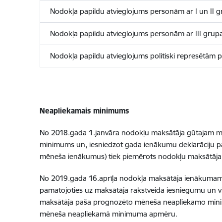
Nodokļa papildu atvieglojums personām ar I un II gru
Nodokļa papildu atvieglojums personām ar III grupas 
Nodokļa papildu atvieglojums politiski represētām
Neapliekamais minimums
No 2018.gada 1.janvāra nodokļu maksātāja gūtajam m
minimums un, iesniedzot gada ienākumu deklarāciju p
mēneša ienākumus) tiek piemērots nodokļu maksātāja
No 2019.gada 16.aprīļa nodokļa maksātāja ienākumam 
pamatojoties uz maksātāja rakstveida iesniegumu un v
maksātāja paša prognozēto mēneša neapliekamo minim
mēneša neapliekamā minimuma apmēru.