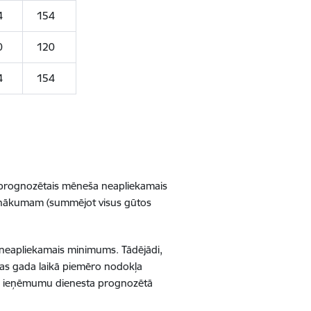
4
154
0
120
4
154
prognozētais mēneša neapliekamais
ienākumam (summējot visus gūtos
neapliekamais minimums. Tādējādi,
jas gada laikā piemēro nodokļa
s ieņēmumu dienesta prognozētā