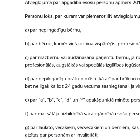
Atvieglojuma par apgādībā esošu personu apmērs 201
Personu loks, par kurām var piemērot IIN atviegloju
a) par nepilngadīgu bērnu,
b) par bērnu, kamēr viņš turpina vispārējās, profesionā
c) par mazbērnu vai audzināšanā paņemtu bērnu, ja no v
profesionālās, augstākās vai speciālās izglītības iegūš
d) par nepilngadīgu brāli un māsu, kā arī par brāli un 
bet ne ilgāk kā līdz 24 gadu vecuma sasniegšanai, ja v
e) par "a", "b", "c", "d" un "f" apakšpunktā minēto pe
f) par maksātāju aizbildnībā vai aizgādnībā esošu pers
g) par laulāto, vecākiem, vecvecākiem un bērniem, kas
atzītas par personām ar invaliditāti;