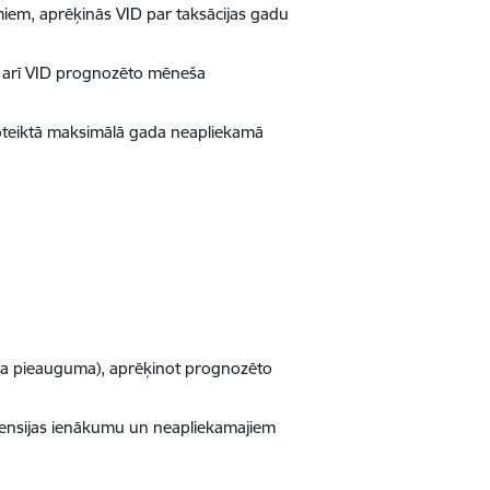
em, aprēķinās VID par taksācijas gadu
 arī VID prognozēto mēneša
oteiktā maksimālā gada neapliekamā
āla pieauguma), aprēķinot prognozēto
pensijas ienākumu un neapliekamajiem