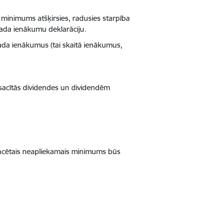
minimums atšķirsies, radusies starpība
gada ienākumu deklarāciju.
a ienākumus (tai skaitā ienākumus,
osacītās dividendes un dividendēm
encētais neapliekamais minimums būs