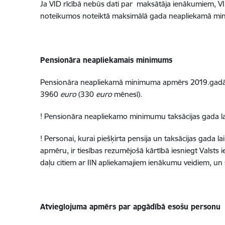
Ja VID rīcībā nebūs dati par maksātāja ienākumiem, VI
noteikumos noteiktā maksimālā gada neapliekamā minim
Pensionāra neapliekamais minimums
Pensionāra neapliekamā minimuma apmērs 2019.gadā
3960
euro
(330
euro
mēnesī).
! Pensionāra neapliekamo minimumu taksācijas gada la
! Personai, kurai piešķirta pensija un taksācijas gada 
apmēru, ir tiesības rezumējošā kārtībā iesniegt Val
daļu citiem ar IIN apliekamajiem ienākumu veidiem, un
Atvieglojuma apmērs par apgādībā esošu personu