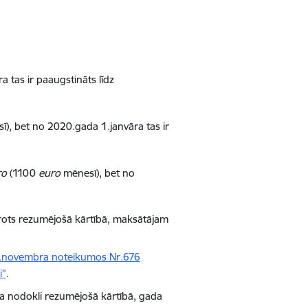
 tas ir paaugstināts līdz
), bet no 2020.gada 1.janvāra tas ir
ro
(1100
euro
mēnesī), bet no
rots rezumējošā kārtībā, maksātājam
4.novembra noteikumos Nr.676
i”
.
ma nodokli rezumējošā kārtībā, gada