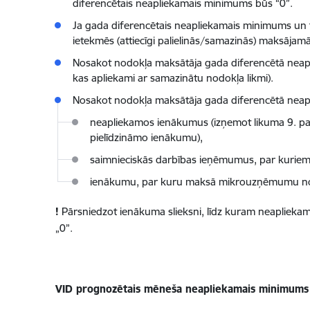
diferencētais neapliekamais minimums būs “0”.
Ja gada diferencētais neapliekamais minimums un t
ietekmēs (attiecīgi palielinās/samazinās) maksāja
Nosakot nodokļa maksātāja gada diferencētā neap
kas apliekami ar samazinātu nodokļa likmi).
Nosakot nodokļa maksātāja gada diferencētā nea
neapliekamos ienākumus (izņemot likuma 9. pa
pielīdzināmo ienākumu),
saimnieciskās darbības ieņēmumus, par kurie
ienākumu, par kuru maksā mikrouzņēmumu no
!
Pārsniedzot ienākuma slieksni, līdz kuram neapliekam
„0”.
VID prognozētais mēneša neapliekamais minimums