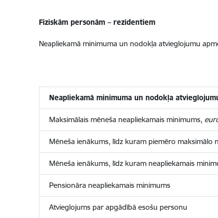
Fiziskām personām – rezidentiem
Neapliekamā minimuma un nodokļa atvieglojumu apm
Neapliekamā minimuma un nodokļa atviegloju
Maksimālais mēneša neapliekamais minimums,
eur
Mēneša ienākums, līdz kuram piemēro maksimālo
Mēneša ienākums, līdz kuram neapliekamais minimu
Pensionāra neapliekamais minimums
Atvieglojums par apgādībā esošu personu