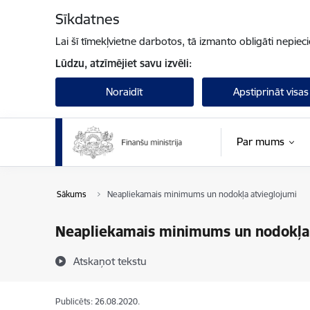
Pāriet uz lapas saturu
Sīkdatnes
Lai šī tīmekļvietne darbotos, tā izmanto obligāti nepiec
Lūdzu, atzīmējiet savu izvēli:
Noraidīt
Apstiprināt visas
Par mums
Sākums
Neapliekamais minimums un nodokļa atvieglojumi
Neapliekamais minimums un nodokļa 
Atskaņot tekstu
Publicēts: 26.08.2020.