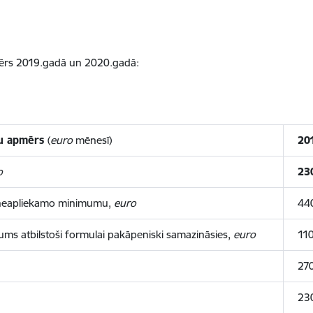
ērs 2019.gadā un 2020.gadā:
mu apmērs
(
euro
mēnesī)
20
o
23
 neapliekamo minimumu,
euro
44
ms atbilstoši formulai pakāpeniski samazināsies,
euro
11
27
23