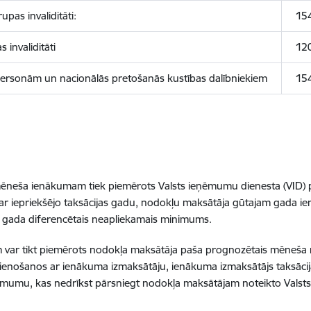
pas invaliditāti:
15
invaliditāti
12
 personām un nacionālās pretošanās kustības dalībniekiem
15
ēneša ienākumam tiek piemērots Valsts ieņēmumu dienesta (VID) 
ar iepriekšējo taksācijas gadu, nodokļu maksātāja gūtajam gada 
 gada diferencētais neapliekamais minimums.
var tikt piemērots nodokļa maksātāja paša prognozētais mēneša 
ienošanos ar ienākuma izmaksātāju, ienākuma izmaksātājs taksāci
umu, kas nedrīkst pārsniegt nodokļa maksātājam noteikto Valst