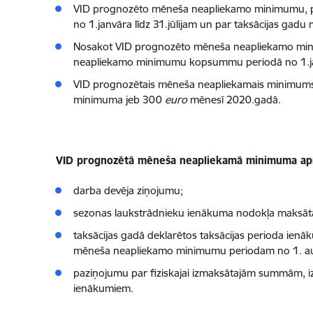
VID prognozēto mēneša neapliekamo minimumu, pam
no 1.janvāra līdz 31.jūlijam un par taksācijas gad
Nosakot VID prognozēto mēneša neapliekamo min
neapliekamo minimumu kopsummu periodā no 1.janv
VID prognozētais mēneša neapliekamais minimums 
minimuma jeb 300
euro
mēnesī 2020.gadā.
VID prognozētā mēneša neapliekamā minimuma apmē
darba devēja ziņojumu;
sezonas laukstrādnieku ienākuma nodokļa maksātā
taksācijas gadā deklarētos taksācijas perioda ien
mēneša neapliekamo minimumu periodam no 1. aug
paziņojumu par fiziskajai izmaksātajām summām, iz
ienākumiem.