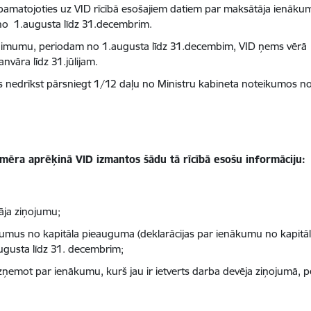
atojoties uz VID rīcībā esošajiem datiem par maksātāja ienākumi
u no 1.augusta līdz 31.decembrim.
imumu, periodam no 1.augusta līdz 31.decembim, VID ņems vērā
āra līdz 31.jūlijam.
nedrīkst pārsniegt 1/12 daļu no Ministru kabineta noteikumos n
ra aprēķinā VID izmantos šādu tā rīcībā esošu informāciju:
ja ziņojumu;
ākumus no kapitāla pieauguma (deklarācijas par ienākumu no kapit
usta līdz 31. decembrim;
ņemot par ienākumu, kurš jau ir ietverts darba devēja ziņojumā, 