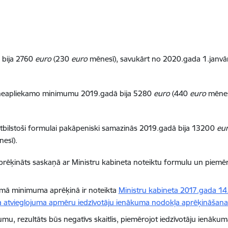
 bija 2760
euro
(230
euro
mēnesī), savukārt no 2020.gada 1.janvāra
 neapliekamo minimumu 2019.gadā bija 5280
euro
(440
euro
mēnesī
bilstoši formulai pakāpeniski samazinās 2019.gadā bija 13200
eu
esī).
prēķināts saskaņā ar Ministru kabineta noteiktu formulu un piemē
amā minimuma aprēķinā ir noteikta
Ministru kabineta 2017.gada 1
atvieglojuma apmēru iedzīvotāju ienākuma nodokļa aprēķināšana
u, rezultāts būs negatīvs skaitlis, piemērojot iedzīvotāju ienāku