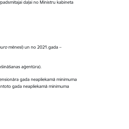
adsmitajai daļai no Ministru kabineta
euro
mēnesī) un no 2021.gada –
ošināšanas aģentūra).
iedz pensionāra gada neapliekamā minimuma
zmantoto gada neapliekamā minimuma