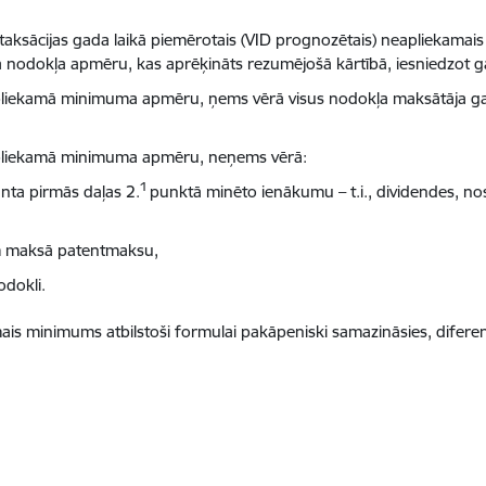
aksācijas gada laikā piemērotais (VID prognozētais) neapliekamais 
mā nodokļa apmēru, kas aprēķināts rezumējošā kārtībā, iesniedzot 
liekamā minimuma apmēru, ņems vērā visus nodokļa maksātāja gad
pliekamā minimuma apmēru, neņems vērā:
1
nta pirmās daļas 2.
punktā minēto ienākumu – t.i., dividendes, n
m maksā patentmaksu,
dokli.
ais minimums atbilstoši formulai pakāpeniski samazināsies, difer