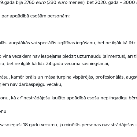
9.gadā bija 2760
euro
(230
euro
mēnesī), bet 2020. gadā – 3000
mu par apgādībā esošām personām:
lās, augstākās vai speciālās izglītības iegūšanu, bet ne ilgāk kā lī
iņa vecākiem nav iespējams piedzīt uzturnaudu (alimentus), arī ti
anu, bet ne ilgāk kā līdz 24 gadu vecuma sasniegšanai,
māsu, kamēr brālis un māsa turpina vispārējās, profesionālās, augstā
iņiem nav darbaspējīgu vecāku,
rsonu, kā arī nestrādājošu laulāto apgādībā esošu nepilngadīgu bēr
onu,
 sasnieguši 18 gadu vecumu, ja minētās personas nav strādājošas 