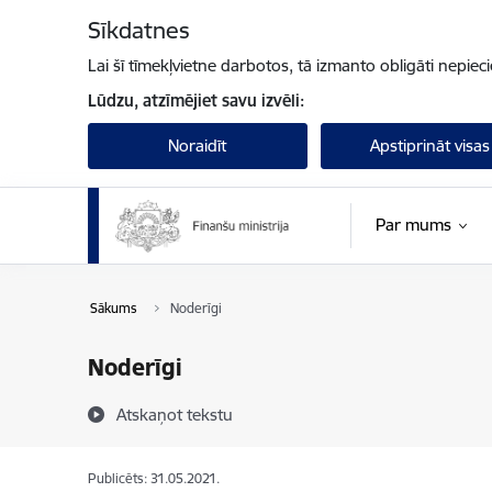
Pāriet uz lapas saturu
Sīkdatnes
Lai šī tīmekļvietne darbotos, tā izmanto obligāti nepiec
Lūdzu, atzīmējiet savu izvēli:
Noraidīt
Apstiprināt visas
Par mums
Sākums
Noderīgi
Noderīgi
Atskaņot tekstu
Publicēts: 31.05.2021.