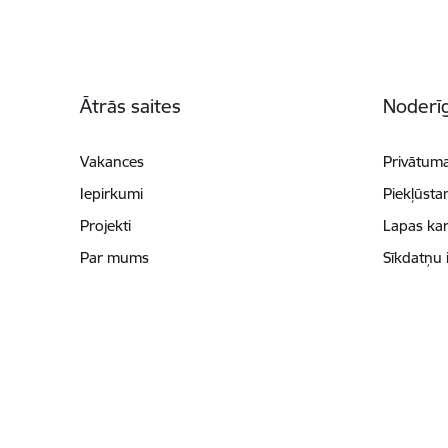
Kājene
Ātrās saites
Noderīg
Vakances
Privātuma
Iepirkumi
Piekļūsta
Projekti
Lapas kar
Par mums
Sīkdatņu 