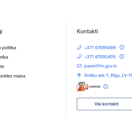
i
Kontakti
 politika
+371 67095689
+371 67095405
mība
E-pasts:
pasts@fm.gov.lv
te
Smilšu iela 1, Rīga, LV-1
izvēles maiņa
Visi kontakti