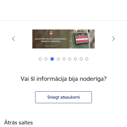
Vai šī informācija bija noderīga?
Sniegt atsauksmi
Kājene
Ātrās saites