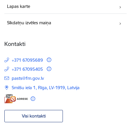
Lapas karte
Sīkdatņu izvēles maiņa
Kontakti
+371 67095689
+371 67095405
E-pasts:
pasts@fm.gov.lv
Smilšu iela 1, Rīga, LV-1919, Latvija
Visi kontakti