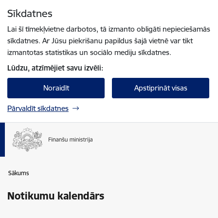
Pāriet uz lapas saturu
Sīkdatnes
Spied
lai meklētu
Enter
Lai šī tīmekļvietne darbotos, tā izmanto obligāti nepieciešamās
sīkdatnes. Ar Jūsu piekrišanu papildus šajā vietnē var tikt
izmantotas statistikas un sociālo mediju sīkdatnes.
Lūdzu, atzīmējiet savu izvēli:
Noraidīt
Apstiprināt visas
Pārvaldīt sīkdatnes
Sākums
Notikumu kalendārs