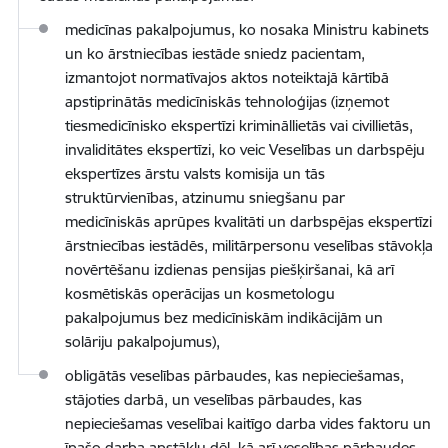
medicīnas pakalpojumus, ko nosaka Ministru kabinets
un ko ārstniecības iestāde sniedz pacientam,
izmantojot normatīvajos aktos noteiktajā kārtībā
apstiprinātās medicīniskās tehnoloģijas (izņemot
tiesmedicīnisko ekspertīzi krimināllietās vai civillietās,
invaliditātes ekspertīzi, ko veic Veselības un darbspēju
ekspertīzes ārstu valsts komisija un tās
struktūrvienības, atzinumu sniegšanu par
medicīniskās aprūpes kvalitāti un darbspējas ekspertīzi
ārstniecības iestādēs, militārpersonu veselības stāvokļa
novērtēšanu izdienas pensijas piešķiršanai, kā arī
kosmētiskās operācijas un kosmetologu
pakalpojumus bez medicīniskām indikācijām un
solāriju pakalpojumus),
obligātās veselības pārbaudes, kas nepieciešamas,
stājoties darbā, un veselības pārbaudes, kas
nepieciešamas veselībai kaitīgo darba vides faktoru un
īpašo darba apstākļu dēļ, kā arī veselības pārbaudes,