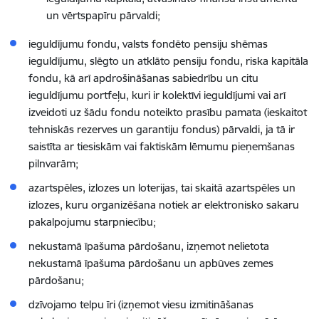
un vērtspapīru pārvaldi;
ieguldījumu fondu, valsts fondēto pensiju shēmas
ieguldījumu, slēgto un atklāto pensiju fondu, riska kapitāla
fondu, kā arī apdrošināšanas sabiedrību un citu
ieguldījumu portfeļu, kuri ir kolektīvi ieguldījumi vai arī
izveidoti uz šādu fondu noteikto prasību pamata (ieskaitot
tehniskās rezerves un garantiju fondus) pārvaldi, ja tā ir
saistīta ar tiesiskām vai faktiskām lēmumu pieņemšanas
pilnvarām;
azartspēles, izlozes un loterijas, tai skaitā azartspēles un
izlozes, kuru organizēšana notiek ar elektronisko sakaru
pakalpojumu starpniecību;
nekustamā īpašuma pārdošanu, izņemot nelietota
nekustamā īpašuma pārdošanu un apbūves zemes
pārdošanu;
dzīvojamo telpu īri (izņemot viesu izmitināšanas