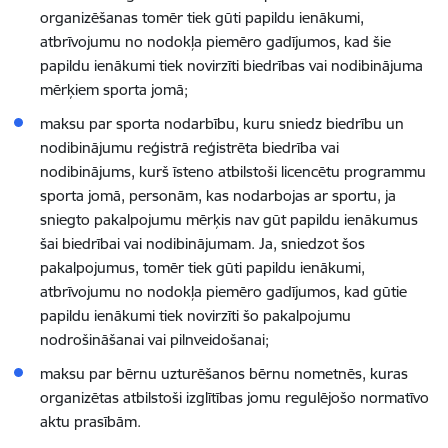
organizēšanas tomēr tiek gūti papildu ienākumi,
atbrīvojumu no nodokļa piemēro gadījumos, kad šie
papildu ienākumi tiek novirzīti biedrības vai nodibinājuma
mērķiem sporta jomā;
maksu par sporta nodarbību, kuru sniedz biedrību un
nodibinājumu reģistrā reģistrēta biedrība vai
nodibinājums, kurš īsteno atbilstoši licencētu programmu
sporta jomā, personām, kas nodarbojas ar sportu, ja
sniegto pakalpojumu mērķis nav gūt papildu ienākumus
šai biedrībai vai nodibinājumam. Ja, sniedzot šos
pakalpojumus, tomēr tiek gūti papildu ienākumi,
atbrīvojumu no nodokļa piemēro gadījumos, kad gūtie
papildu ienākumi tiek novirzīti šo pakalpojumu
nodrošināšanai vai pilnveidošanai;
maksu par bērnu uzturēšanos bērnu nometnēs, kuras
organizētas atbilstoši izglītības jomu regulējošo normatīvo
aktu prasībām.