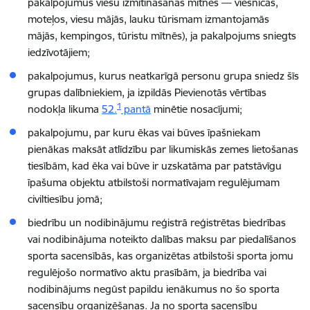
pakalpojumus viesu izmitināšanas mītnēs — viesnīcās,
moteļos, viesu mājās, lauku tūrismam izmantojamās
mājās, kempingos, tūristu mītnēs), ja pakalpojums sniegts
iedzīvotājiem;
pakalpojumus, kurus neatkarīgā personu grupa sniedz šīs
grupas dalībniekiem, ja izpildās Pievienotās vērtības
1
nodokļa likuma
52.
pantā
minētie nosacījumi;
pakalpojumu, par kuru ēkas vai būves īpašniekam
pienākas maksāt atlīdzību par likumiskās zemes lietošanas
tiesībām, kad ēka vai būve ir uzskatāma par patstāvīgu
īpašuma objektu atbilstoši normatīvajam regulējumam
civiltiesību jomā;
biedrību un nodibinājumu reģistrā reģistrētas biedrības
vai nodibinājuma noteikto dalības maksu par piedalīšanos
sporta sacensībās, kas organizētas atbilstoši sporta jomu
regulējošo normatīvo aktu prasībām, ja biedrība vai
nodibinājums negūst papildu ienākumus no šo sporta
sacensību organizēšanas. Ja no sporta sacensību