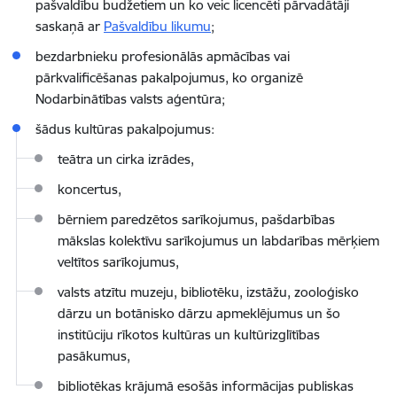
pašvaldību budžetiem un ko veic licencēti pārvadātāji
saskaņā ar
Pašvaldību likumu
;
bezdarbnieku profesionālās apmācības vai
pārkvalificēšanas pakalpojumus, ko organizē
Nodarbinātības valsts aģentūra;
šādus kultūras pakalpojumus:
teātra un cirka izrādes,
koncertus,
bērniem paredzētos sarīkojumus, pašdarbības
mākslas kolektīvu sarīkojumus un labdarības mērķiem
veltītos sarīkojumus,
valsts atzītu muzeju, bibliotēku, izstāžu, zooloģisko
dārzu un botānisko dārzu apmeklējumus un šo
institūciju rīkotos kultūras un kultūrizglītības
pasākumus,
bibliotēkas krājumā esošās informācijas publiskas