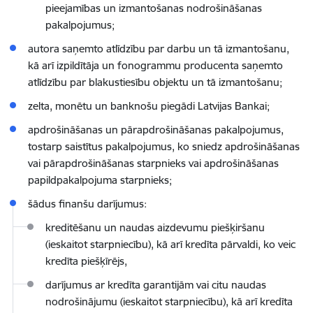
pieejamības un izmantošanas nodrošināšanas
pakalpojumus;
autora saņemto atlīdzību par darbu un tā izmantošanu,
kā arī izpildītāja un fonogrammu producenta saņemto
atlīdzību par blakustiesību objektu un tā izmantošanu;
zelta, monētu un banknošu piegādi Latvijas Bankai;
apdrošināšanas un pārapdrošināšanas pakalpojumus,
tostarp saistītus pakalpojumus, ko sniedz apdrošināšanas
vai pārapdrošināšanas starpnieks vai apdrošināšanas
papildpakalpojuma starpnieks;
šādus finanšu darījumus:
kreditēšanu un naudas aizdevumu piešķiršanu
(ieskaitot starpniecību), kā arī kredīta pārvaldi, ko veic
kredīta piešķīrējs,
darījumus ar kredīta garantijām vai citu naudas
nodrošinājumu (ieskaitot starpniecību), kā arī kredīta