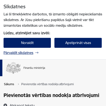
Pāriet uz lapas saturu
Sīkdatnes
Spied
lai meklētu
Enter
Lai šī tīmekļvietne darbotos, tā izmanto obligāti nepieciešamās
sīkdatnes. Ar Jūsu piekrišanu papildus šajā vietnē var tikt
izmantotas statistikas un sociālo mediju sīkdatnes.
Lūdzu, atzīmējiet savu izvēli:
Noraidīt
Apstiprināt visas
Pārvaldīt sīkdatnes
Sākums
Pievienotās vērtības nodokļa atbrīvojumi
Pievienotās vērtības nodokļa atbrīvojumi
Atskaņot tekstu