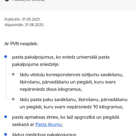
Publicēts: 31.05.2021.
Atjaunināts: 21.08.2025.
Ar PVN neapliek
:
pasta pakalpojumus, ko sniedz universālā pasta
pakalpojuma sniedzējs:
tādu vēstuļu korespondences sūtījumu savākšanu,
šķirošanu, pārvadāšanu un piegādi, kuru svars
nepārsniedz divus kilogramus,
tādu pasta paku savākšanu, šķirošanu, pārvadāšanu
un piegādi, kuru svars nepārsniedz 10 kilogramus;
pasta apmaksas zīmes, ko laiž apgrozībā un piegādā
saskaņā ar
Pasta likumu
;
šādus medicīnas pakalpojumus: