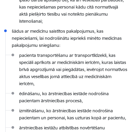
kas nepieciešamas personai kādu citā normatīvajā
aktā piešķirto tiesību vai noteikto pienākumu
īstenošanai;
šādus ar medicīnu saistītos pakalpojumus, kas
nepieciešami, lai nodrošinātu iepriekš minēto medicīnas
pakalpojumu sniegšanu:
pacienta transportēšanu ar transportlīdzekli, kas
speciāli aprīkots ar medicīniskām ierīcēm, kuras laistas
brīvā apgrozījumā vai piegādātas, ievērojot normatīvos
aktus veselības jomā attiecībā uz medicīniskām
ierīcēm
,
ēdināšanu, ko ārstniecības iestāde nodrošina
pacientam ārstniecības procesā,
izmitināšanu, ko ārstniecības iestāde nodrošina
pacientam un personai, kas uzturas kopā ar pacientu,
ārstniecības iestāžu atbilstības novērtēšanu