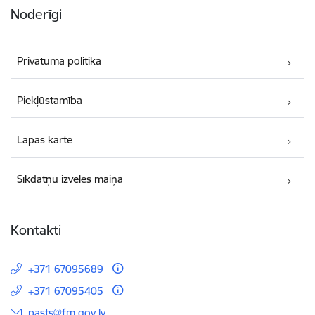
Noderīgi
Privātuma politika
Piekļūstamība
Lapas karte
Sīkdatņu izvēles maiņa
Kontakti
+371 67095689
+371 67095405
E-pasts:
pasts@fm.gov.lv