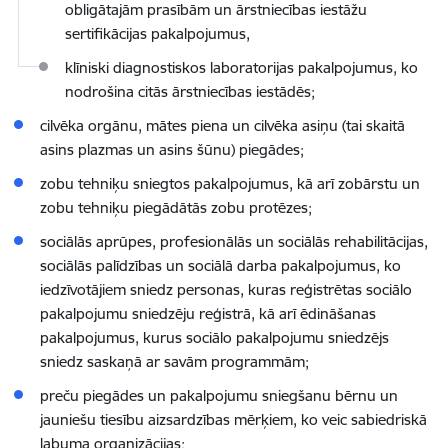
obligātajām prasībām un ārstniecības iestāžu
sertifikācijas pakalpojumus,
klīniski diagnostiskos laboratorijas pakalpojumus, ko
nodrošina citās ārstniecības iestādēs;
cilvēka orgānu, mātes piena un cilvēka asiņu (tai skaitā
asins plazmas un asins šūnu) piegādes;
zobu tehniķu sniegtos pakalpojumus, kā arī zobārstu un
zobu tehniķu piegādātās zobu protēzes
;
sociālās aprūpes, profesionālās un sociālās rehabilitācijas,
sociālās palīdzības un sociālā darba pakalpojumus, ko
iedzīvotājiem sniedz personas, kuras reģistrētas sociālo
pakalpojumu sniedzēju reģistrā, kā arī ēdināšanas
pakalpojumus, kurus sociālo pakalpojumu sniedzējs
sniedz saskaņā ar savām programmām;
preču piegādes un pakalpojumu sniegšanu bērnu un
jauniešu tiesību aizsardzības mērķiem, ko veic sabiedriskā
labuma organizācijas;