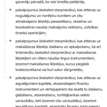
garantiju pārvaldi, ko veic kredīta piešķīrējs,
pakalpojumus (ieskaitot starpniecību), kas attiecas uz
noguldījumu un norēķinu kontiem un citu
atmaksājamo līdzekļu piesaistīšanu, skaidras un
bezskaidras naudas maksājumu veikšanu, uzticības
(trasta) operācijām,
pakalpojumus (ieskaitot starpniecību), kas attiecas uz
maksāšanas līdzekļu izlaišanu un apkalpošanu, kā arī
tirdzniecību (ieskaitot starpniecību) ar maksāšanas
līdzekļiem un citiem naudas tirgus instrumentiem,
izņemot maksāšanas līdzekļus, kurus piegādā
kolekcionēšanai vai kuri satur dārgmetālu,
pakalpojumus (ieskaitot starpniecību), kas attiecas uz
ieguldījumiem kapitālā, atvasinātajiem finanšu
instrumentiem un vērtspapīriem (tai skaitā to izlaišanu,
glabāšanu, atsavināšanu, turētājbankas veikto
uzraudzību, bet izņemot citu uzraudzību), izņemot
ieguldījumu kapitālā, atvasināto finanšu instrumentu