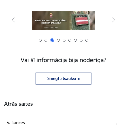
Vai šī informācija bija noderīga?
Sniegt atsauksmi
Kājene
Ātrās saites
Vakances