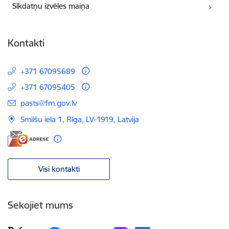
Sīkdatņu izvēles maiņa
Kontakti
+371 67095689
+371 67095405
E-pasts:
pasts@fm.gov.lv
Smilšu iela 1, Rīga, LV-1919, Latvija
Visi kontakti
Sekojiet mums