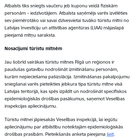
Atbalsts tiks sniegts vaučeru jeb kuponu veidā fiziskām
personām – iedzīvotājiem. Atbalsta saņēmējs varēs izvēlēties
sev piemērotāko vai savai dzīvesvietai tuvāko tūristu mītni no
Latvijas Investīciju un attīstības aģentūras (LIAA) mājaslapā
pieejamā mītņu saraksta.
Nosacījumi tūristu mītnēm
Jau šobrīd vairākas tūristu mītnes Rīgā un reģionos ir
paudušas gatavību nodrošināt izmitināšanu personām,
kurām nepieciešama pašizolācija. Izmitināšanas pakalpojumu
sniegšanai varēs pieteikties jebkura tipa tūristu mītne visā
Latvijas teritorijā, kas spēs izpildīt un nodrošināt specifiskos
epidemioloģiskās drošības pasākumus, saņemot Veselības
inspekcijas apliecinājumu.
Tūristu mītnei jāpiesakās Veselības inspekcijā, lai iegūtu
apliecinājumu par atbilstību noteiktajām epidemioloģiskās
drošības prasībām. Pieteikšanās anketa pieejama
šeit
.