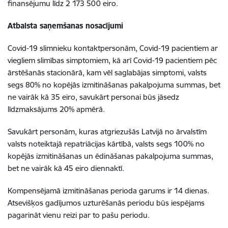
finansējumu līdz 2 173 500 eiro.
Atbalsta saņemšanas nosacījumi
Covid-19 slimnieku kontaktpersonām, Covid-19 pacientiem ar
viegliem slimības simptomiem, kā arī Covid-19 pacientiem pēc
ārstēšanās stacionārā, kam vēl saglabājas simptomi, valsts
segs 80% no kopējās izmitināšanas pakalpojuma summas, bet
ne vairāk kā 35 eiro, savukārt personai būs jāsedz
līdzmaksājums 20% apmērā.
Savukārt personām, kuras atgriezušās Latvijā no ārvalstīm
valsts noteiktajā repatriācijas kārtībā, valsts segs 100% no
kopējās izmitināšanas un ēdināšanas pakalpojuma summas,
bet ne vairāk kā 45 eiro diennaktī.
Kompensējamā izmitināšanas perioda garums ir 14 dienas.
Atsevišķos gadījumos uzturēšanās periodu būs iespējams
pagarināt vienu reizi par to pašu periodu.