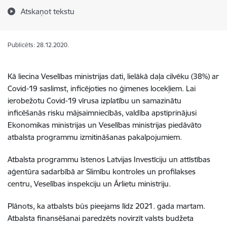
Atskaņot tekstu
Publicēts: 28.12.2020.
Kā liecina Veselības ministrijas dati, lielākā daļa cilvēku (38%) ar
Covid-19 saslimst, inficējoties no ģimenes locekļiem. Lai
ierobežotu Covid-19 vīrusa izplatību un samazinātu
inficēšanās risku mājsaimniecībās, valdība apstiprinājusi
Ekonomikas ministrijas un Veselības ministrijas piedāvāto
atbalsta programmu izmitināšanas pakalpojumiem.
Atbalsta programmu īstenos Latvijas Investīciju un attīstības
aģentūra sadarbībā ar Slimību kontroles un profilakses
centru, Veselības inspekciju un Ārlietu ministriju.
Plānots, ka atbalsts būs pieejams līdz 2021. gada martam.
Atbalsta finansēšanai paredzēts novirzīt valsts budžeta