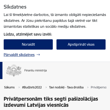
Pāriet uz lapas saturu
Sīkdatnes
Spied
lai meklētu
Enter
Lai šī tīmekļvietne darbotos, tā izmanto obligāti nepieciešamās
sīkdatnes. Ar Jūsu piekrišanu papildus šajā vietnē var tikt
izmantotas statistikas un sociālo mediju sīkdatnes.
Lūdzu, atzīmējiet savu izvēli:
Noraidīt
Apstiprināt visas
Pārvaldīt sīkdatnes
Sākums
#Budžets2022
Tavi nodokļi - Tava drošība
Privātpersonām
Privātpersonām tiks segti pašizolācijas
izdevumi Latvijas viesnīcās