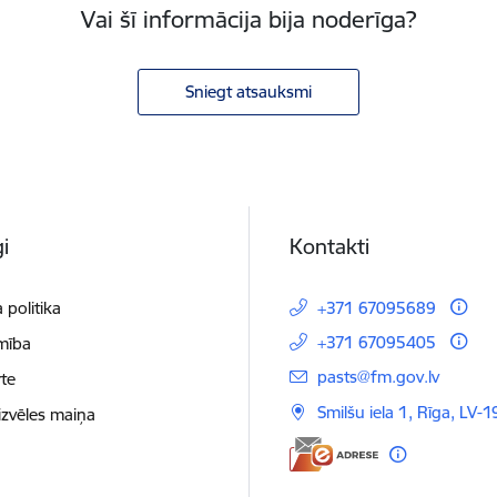
Vai šī informācija bija noderīga?
Sniegt atsauksmi
i
Kontakti
 politika
+371 67095689
+371 67095405
mība
E-pasts:
pasts@fm.gov.lv
te
Smilšu iela 1, Rīga, LV-1
izvēles maiņa