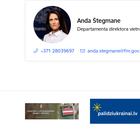
Anda Štegmane
Departamenta direktora vietn
+371 28039697
E-pasts:
anda.stegmane@fm.gov.