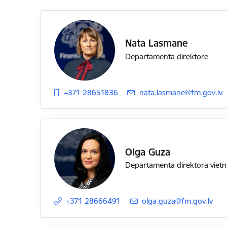
Nata Lasmane
Departamenta direktore
+371 28651836
E-pasts:
nata.lasmane@fm.gov.lv
Olga Guza
Departamenta direktora vietn
+371 28666491
E-pasts:
olga.guza@fm.gov.lv