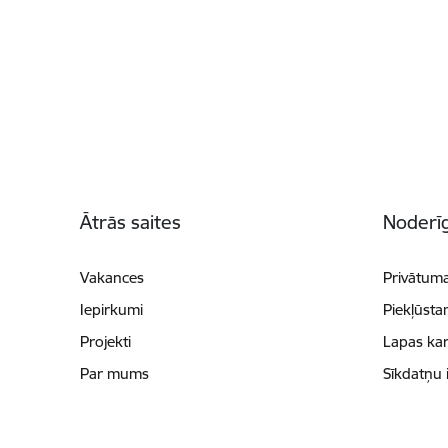
Kājene
Ātrās saites
Noderīg
Vakances
Privātuma
Iepirkumi
Piekļūsta
Projekti
Lapas kar
Par mums
Sīkdatņu 