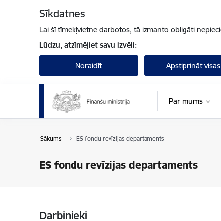
Pāriet uz lapas saturu
Sīkdatnes
Lai šī tīmekļvietne darbotos, tā izmanto obligāti nepiec
Lūdzu, atzīmējiet savu izvēli:
Noraidīt
Apstiprināt visas
Par mums
Sākums
ES fondu revīzijas departaments
ES fondu revīzijas departaments
Darbinieki