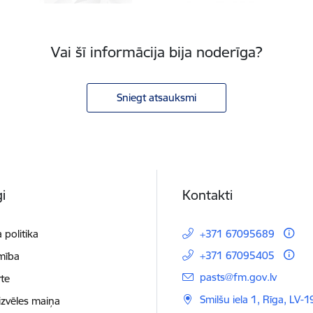
Vai šī informācija bija noderīga?
Sniegt atsauksmi
i
Kontakti
 politika
+371 67095689
+371 67095405
mība
E-pasts:
pasts@fm.gov.lv
te
Smilšu iela 1, Rīga, LV-1
izvēles maiņa