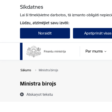
Pāriet uz lapas saturu
Sīkdatnes
Lai šī tīmekļvietne darbotos, tā izmanto obligāti nepiec
Lūdzu, atzīmējiet savu izvēli:
Noraidīt
Apstiprināt visas
Par mums
Sākums
Ministra birojs
Ministra birojs
Atskaņot tekstu