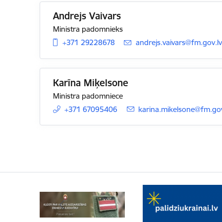
Andrejs Vaivars
Ministra padomnieks
+371 29228678
E-pasts:
andrejs.vaivars@fm.gov.lv
Karīna Miķelsone
Ministra padomniece
+371 67095406
E-pasts:
karina.mikelsone@fm.gov