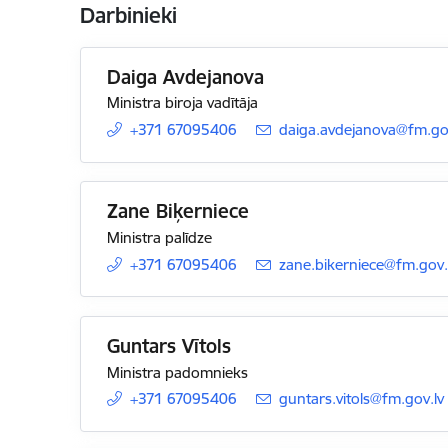
Darbinieki
Daiga Avdejanova
Ministra biroja vadītāja
+371 67095406
E-pasts:
daiga.avdejanova@fm.go
Zane Biķerniece
Ministra palīdze
+371 67095406
E-pasts:
zane.bikerniece@fm.gov.
Guntars Vītols
Ministra padomnieks
+371 67095406
E-pasts:
guntars.vitols@fm.gov.lv