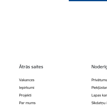
Kājene
Ātrās saites
Noderīg
Vakances
Privātuma
Iepirkumi
Piekļūsta
Projekti
Lapas kar
Par mums
Sīkdatņu 