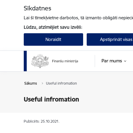
Pāriet uz lapas saturu
Sīkdatnes
Lai šī tīmekļvietne darbotos, tā izmanto obligāti nepiec
Lūdzu, atzīmējiet savu izvēli:
Noraidīt
Apstiprināt visas
Par mums
Sākums
Useful infromation
Useful infromation
Publicēts: 25.10.2021.