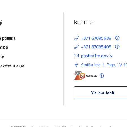
i
Kontakti
 politika
+371 67095689
+371 67095405
mība
E-pasts:
pasts@fm.gov.lv
te
Smilšu iela 1, Rīga, LV-1
izvēles maiņa
Visi kontakti