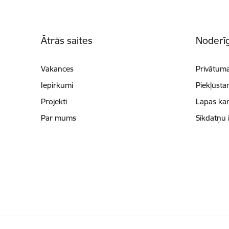
Kājene
Ātrās saites
Noderīg
Vakances
Privātuma
Iepirkumi
Piekļūsta
Projekti
Lapas kar
Par mums
Sīkdatņu 