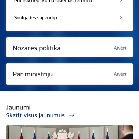
Publisko iepirkumu sistēmas reforma
Simtgades stipendija
Nozares politika
Atvērt
Par ministriju
Atvērt
Jaunumi
Skatīt visus jaunumus