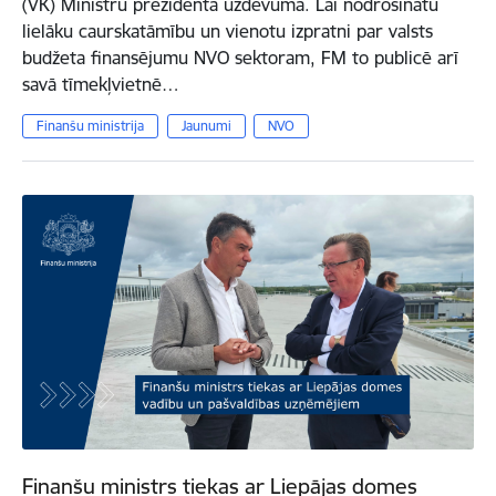
(VK) Ministru prezidenta uzdevumā. Lai nodrošinātu
lielāku caurskatāmību un vienotu izpratni par valsts
budžeta finansējumu NVO sektoram, FM to publicē arī
savā tīmekļvietnē…
Finanšu ministrija
Jaunumi
NVO
Finanšu ministrs tiekas ar Liepājas domes