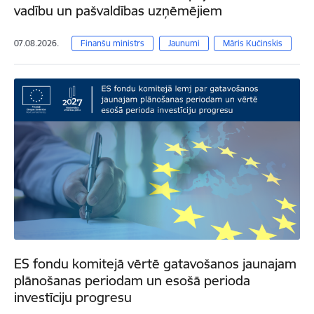
vadību un pašvaldības uzņēmējiem
07.08.2026.
Finanšu ministrs
Jaunumi
Māris Kučinskis
ES fondu komitejā vērtē gatavošanos jaunajam
plānošanas periodam un esošā perioda
investīciju progresu