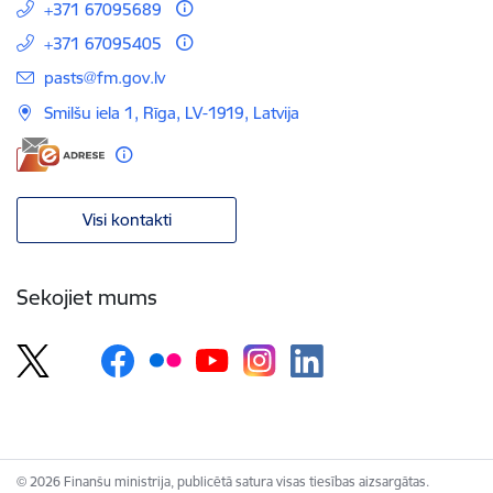
+371 67095689
+371 67095405
E-pasts:
pasts@fm.gov.lv
Smilšu iela 1, Rīga, LV-1919, Latvija
Visi kontakti
Sekojiet mums
© 2026 Finanšu ministrija, publicētā satura visas tiesības aizsargātas.