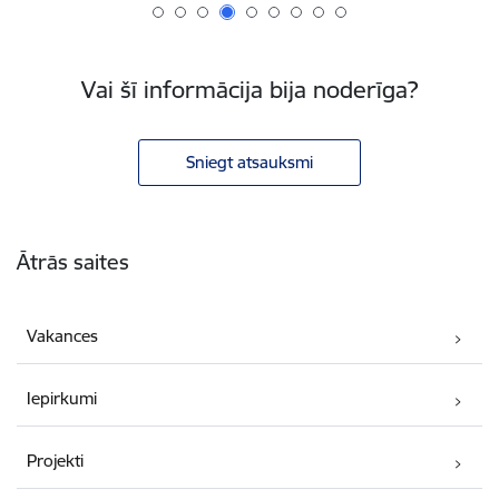
Vai šī informācija bija noderīga?
Sniegt atsauksmi
Kājene
Ātrās saites
Vakances
Iepirkumi
Projekti