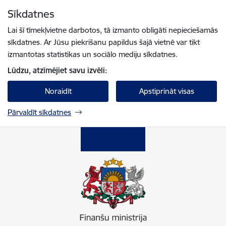
Pāriet uz lapas saturu
Sīkdatnes
Spied
lai meklētu
Enter
Lai šī tīmekļvietne darbotos, tā izmanto obligāti nepieciešamās
sīkdatnes. Ar Jūsu piekrišanu papildus šajā vietnē var tikt
izmantotas statistikas un sociālo mediju sīkdatnes.
Lūdzu, atzīmējiet savu izvēli:
Noraidīt
Apstiprināt visas
Pārvaldīt sīkdatnes
Finanšu ministrija