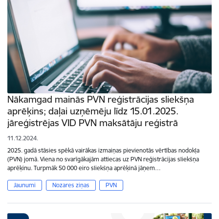
Nākamgad mainās PVN reģistrācijas sliekšņa
aprēķins; daļai uzņēmēju līdz 15.01.2025.
jāreģistrējas VID PVN maksātāju reģistrā
11.12.2024.
2025. gadā stāsies spēkā vairākas izmaiņas pievienotās vērtības nodokļa
(PVN) jomā. Viena no svarīgākajām attiecas uz PVN reģistrācijas sliekšņa
aprēķinu. Turpmāk 50 000 eiro sliekšņa aprēķinā jāņem…
Jaunumi
Nozares ziņas
PVN