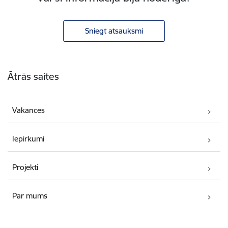
Sniegt atsauksmi
Kājene
Ātrās saites
Vakances
Iepirkumi
Projekti
Par mums