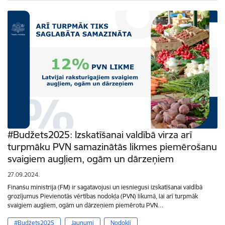
#Budžets2025: Izskatīšanai valdībā virza arī
turpmāku PVN samazinātās likmes piemērošanu
svaigiem augļiem, ogām un dārzeņiem
27.09.2024.
Finanšu ministrija (FM) ir sagatavojusi un iesniegusi izskatīšanai valdībā
grozījumus Pievienotās vērtības nodokļa (PVN) likumā, lai arī turpmāk
svaigiem augļiem, ogām un dārzeņiem piemērotu PVN…
#Budžets2025
Jaunumi
Nodokļi