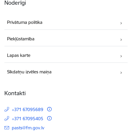
Noderīgi
Privātuma politika
Piekļūstamība
Lapas karte
Sīkdatņu izvēles maiņa
Kontakti
+371 67095689
+371 67095405
E-pasts:
pasts@fm.gov.lv