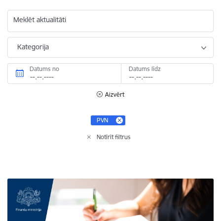
Meklēt aktualitāti
Kategorija
Datums no
Datums līdz
Aizvērt
PVN
Notīrīt filtrus