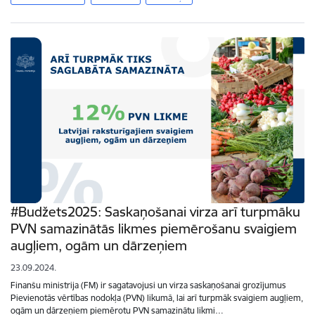
#Budžets2025: Saskaņošanai virza arī turpmāku
PVN samazinātās likmes piemērošanu svaigiem
augļiem, ogām un dārzeņiem
23.09.2024.
Finanšu ministrija (FM) ir sagatavojusi un virza saskaņošanai grozījumus
Pievienotās vērtības nodokļa (PVN) likumā, lai arī turpmāk svaigiem augļiem,
ogām un dārzeņiem piemērotu PVN samazinātu likmi…