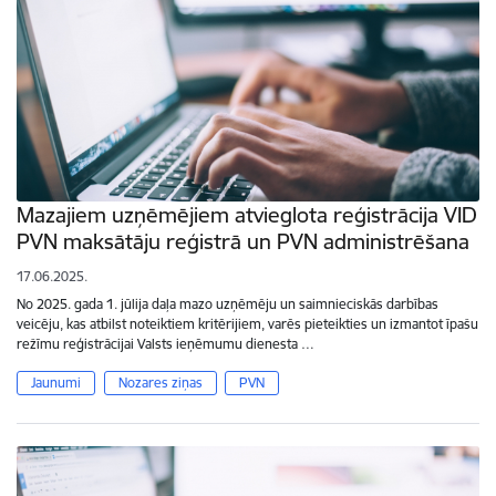
Mazajiem uzņēmējiem atvieglota reģistrācija VID
PVN maksātāju reģistrā un PVN administrēšana
17.06.2025.
No 2025. gada 1. jūlija daļa mazo uzņēmēju un saimnieciskās darbības
veicēju, kas atbilst noteiktiem kritērijiem, varēs pieteikties un izmantot īpašu
režīmu reģistrācijai Valsts ieņēmumu dienesta …
Jaunumi
Nozares ziņas
PVN