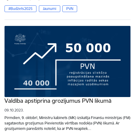
#Budžets2025
Jaunumi
PVN
Valdība apstiprina grozījumus PVN likumā
09.10.2023.
Pirmdien, 9. oktobrī, Ministru kabinets (MK) izskatīja Finanšu ministrijas (FM)
sagatavotus grozījumus Pievienotās vērtības nodokļa (PVN) likumā. Ar
grozījumiem paredzēts noteikt, ka ar PVN neapliek…