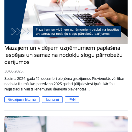
Mazajiem un vidējiem uzņēmumiem paplašina
iespējas un samazina nodokļu slogu pārrobežu
darījumos
30.06.2025.
Saeima 2024. gada 12. decembrī pieņēma grozījumus Pievienotās vērtības
nodokļa likumā, kas paredz no 2025.gada 1.jūlija ieviest īpašu kārtību
reģistrācijai Valsts ieņēmumu dienesta pievienotās…
Grozījumi likumā
Jaunumi
PVN