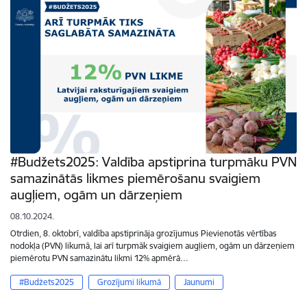
#Budžets2025: Valdība apstiprina turpmāku PVN
samazinātās likmes piemērošanu svaigiem
augļiem, ogām un dārzeņiem
08.10.2024.
Otrdien, 8. oktobrī, valdība apstiprināja grozījumus Pievienotās vērtības
nodokļa (PVN) likumā, lai arī turpmāk svaigiem augļiem, ogām un dārzeņiem
piemērotu PVN samazinātu likmi 12% apmērā…
#Budžets2025
Grozījumi likumā
Jaunumi