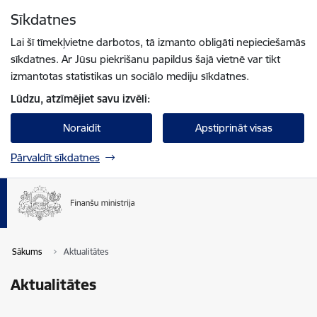
Pāriet uz lapas saturu
Sīkdatnes
Spied
lai meklētu
Enter
Lai šī tīmekļvietne darbotos, tā izmanto obligāti nepieciešamās
sīkdatnes. Ar Jūsu piekrišanu papildus šajā vietnē var tikt
izmantotas statistikas un sociālo mediju sīkdatnes.
Lūdzu, atzīmējiet savu izvēli:
Noraidīt
Apstiprināt visas
Pārvaldīt sīkdatnes
Sākums
Aktualitātes
Aktualitātes