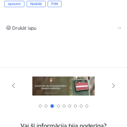
Jaunumi
Nodokļi
PVN
Drukāt lapu
Vai šī informācija bija noderīga?