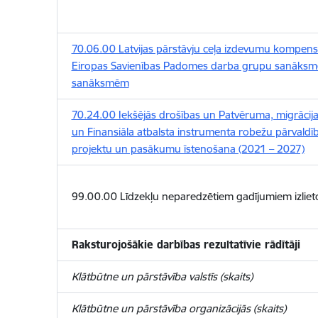
70.06.00 Latvijas pārstāvju ceļa izdevumu kompensā
Eiropas Savienības Padomes darba grupu sanāk
sanāksmēm
70.24.00 Iekšējās drošības un Patvēruma, migrācija
un Finansiāla atbalsta instrumenta robežu pārvaldība
projektu un pasākumu īstenošana (2021 – 2027)
99.00.00 Līdzekļu neparedzētiem gadījumiem izlie
Raksturojošākie darbības rezultatīvie rādītāji
Klātbūtne un pārstāvība valstīs (skaits)
Klātbūtne un pārstāvība organizācijās (skaits)