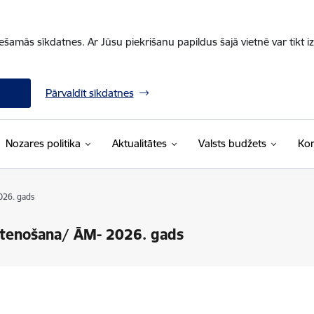
iešamās sīkdatnes. Ar Jūsu piekrišanu papildus šajā vietnē var tikt i
Pārvaldīt sīkdatnes
Nozares politika
Aktualitātes
Valsts budžets
Kon
2026. gads
 īstenošana/ ĀM- 2026. gads