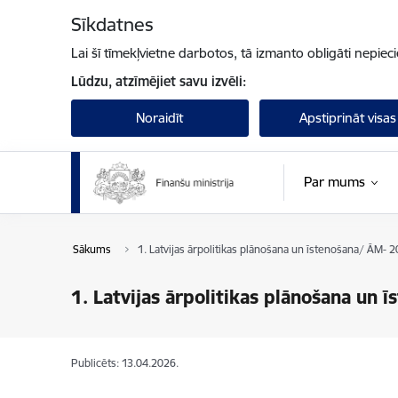
Pāriet uz lapas saturu
Sīkdatnes
Lai šī tīmekļvietne darbotos, tā izmanto obligāti nepiec
Lūdzu, atzīmējiet savu izvēli:
Noraidīt
Apstiprināt visas
Par mums
Sākums
1. Latvijas ārpolitikas plānošana un īstenošana/ ĀM- 
1. Latvijas ārpolitikas plānošana un
Publicēts: 13.04.2026.