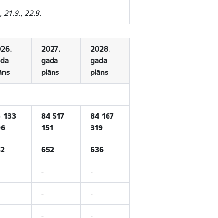
, 21.9., 22.8.
26.
2027.
2028.
ada
gada
gada
āns
plāns
plāns
 133
84 517
84 167
96
151
319
52
652
636
-
-
-
-
-
-