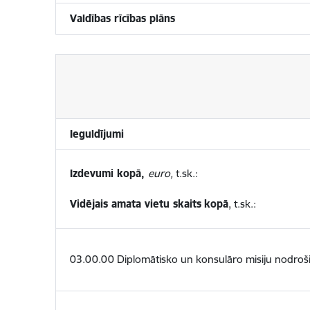
Valdības rīcības plāns
Ieguldījumi
Izdevumi kopā,
euro,
t.sk.:
Vidējais amata vietu skaits
kopā
, t.sk.:
03.00.00 Diplomātisko un konsulāro misiju nodroš