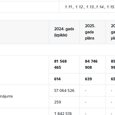
1.11., 1.12., 1.13.,1.14., 1.15.
2025.
20
2024. gads
gada
g
(izpilde)
plāns
pl
81 568
84 746
85
465
908
9
614
639
6
57 064 526
-
-
inājums
259
-
-
1 842 574
-
-