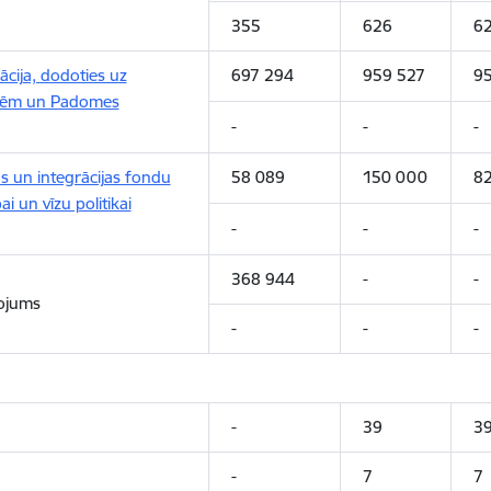
355
626
6
cija, dodoties uz
697 294
959 527
95
smēm un Padomes
-
-
-
s un integrācijas fondu
58 089
150 000
8
i un vīzu politikai
-
-
-
368 944
-
-
tojums
-
-
-
-
39
3
-
7
7