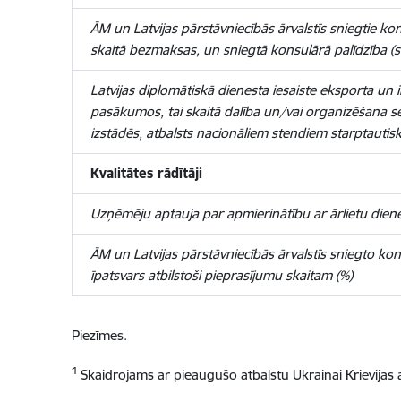
ĀM un Latvijas pārstāvniecībās ārvalstīs sniegtie kon
skaitā bezmaksas, un sniegtā konsulārā palīdzība (s
Latvijas diplomātiskā dienesta iesaiste eksporta un i
pasākumos, tai skaitā dalība un/vai organizēšana 
izstādēs, atbalsts nacionāliem stendiem starptautiskā
Kvalitātes rādītāji
Uzņēmēju aptauja par apmierinātību ar ārlietu diene
ĀM un Latvijas pārstāvniecībās ārvalstīs sniegto k
īpatsvars atbilstoši pieprasījumu skaitam (%)
Piezīmes.
1
Skaidrojams ar pieaugušo atbalstu Ukrainai Krievijas a