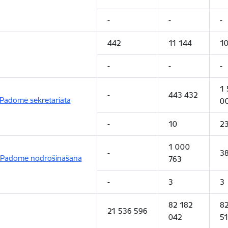
-
-
-
442
11 144
1
-
-
-
1 
-
443 432
 Padomē sekretariāta
0
-
10
2
1 000
-
3
as Padomē nodrošināšana
763
-
3
3
82 182
82
21 536 596
042
5