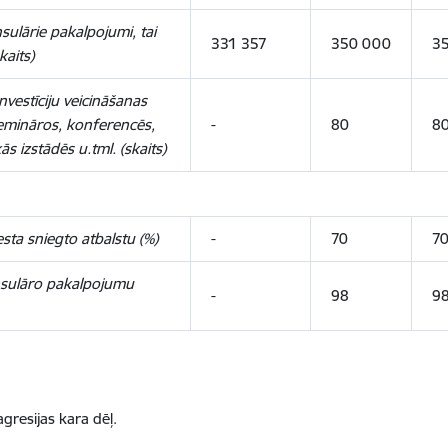
sulārie pakalpojumi, tai
331 357
350 000
3
kaits)
nvestīciju veicināšanas
semināros, konferencēs,
-
80
8
s izstādēs u.tml. (skaits)
sta sniegto atbalstu (%)
-
70
7
onsulāro pakalpojumu
-
98
9
gresijas kara dēļ.