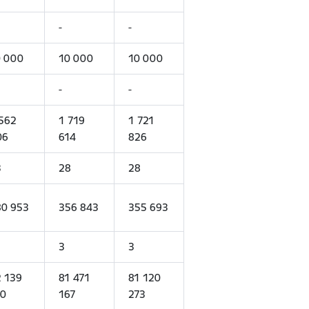
-
-
0 000
10 000
10 000
-
-
562
1 719
1 721
06
614
826
3
28
28
80 953
356 843
355 693
3
3
 139
81 471
81 120
10
167
273