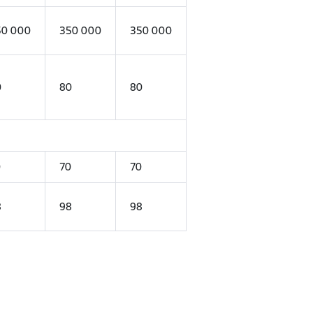
50 000
350 000
350 000
0
80
80
0
70
70
8
98
98