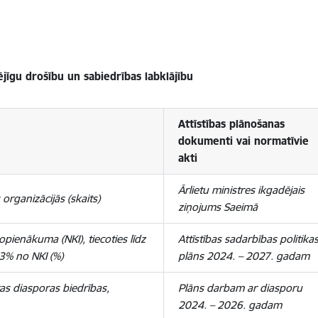
jīgu drošību un sabiedrības labklājību
Attīstības plānošanas
dokumenti vai
normatīvie
akti
Ārlietu ministres ikgadējais
 organizācijās (skaits)
ziņojums Saeimā
opienākuma (NKI), tiecoties līdz
Attīstības sadarbības politika
3% no NKI (%)
plāns 2024. – 2027. gadam
as diasporas biedrības,
Plāns darbam ar diasporu
2024. – 2026. gadam