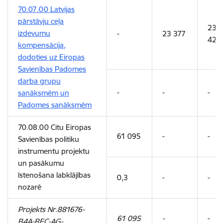
70.07.00 Latvijas
pārstāvju ceļa
23
izdevumu
-
23 377
421
kompensācija,
dodoties uz Eiropas
Savienības Padomes
darba grupu
-
-
-
sanāksmēm un
Padomes sanāksmēm
70.08.00 Citu Eiropas
61 095
-
-
Savienības politiku
instrumentu projektu
un pasākumu
īstenošana labklājības
0,3
-
-
nozarē
Projekts Nr.881676-
61 095
-
-
B4A-REC-AG-