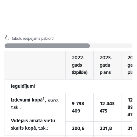
Tabulu iespējams pabīdīt!
2022.
2023.
202
gads
gada
gad
(izpilde)
plāns
plān
Ieguldījumi
1
Izdevumi kopā
,
euro,
12
9 798
12 443
t.sk.:
892
409
475
477
Vidējais amata vietu
skaits kopā
, t.sk.:
200,6
221,8
216