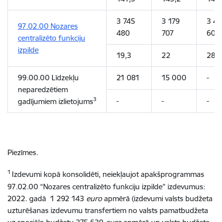
3 745
3 179
3 4
97.02.00 Nozares
480
707
608
centralizēto funkciju
izpilde
19,3
22
28
99.00.00 Līdzekļu
21 081
15 000
-
neparedzētiem
3
-
-
-
gadījumiem izlietojums
Piezīmes.
1
Izdevumi kopā konsolidēti, neiekļaujot apakšprogrammas
97.02.00 “Nozares centralizēto funkciju izpilde” izdevumus:
2022. gadā 1 292 143
euro
apmērā (izdevumi valsts budžeta
uzturēšanas izdevumu transfertiem no valsts pamatbudžeta