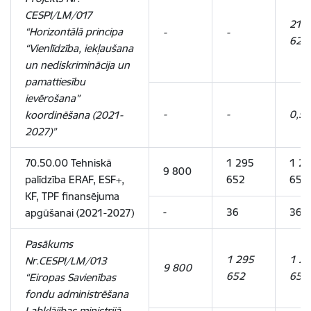
CESPI/LM/017
21
“Horizontālā principa
-
-
627
“Vienlīdzība, iekļaušana
un nediskriminācija un
pamattiesību
ievērošana”
-
-
0,5
koordinēšana (2021-
2027)”
70.50.00 Tehniskā
1 295
1 27
9 800
palīdzība ERAF, ESF+,
652
652
KF, TPF finansējuma
-
36
36
apgūšanai (2021-2027)
Pasākums
1 295
1 27
Nr.
CESPI/LM/013
9 800
652
652
“Eiropas Savienības
fondu administrēšana
Labklājības ministrijā