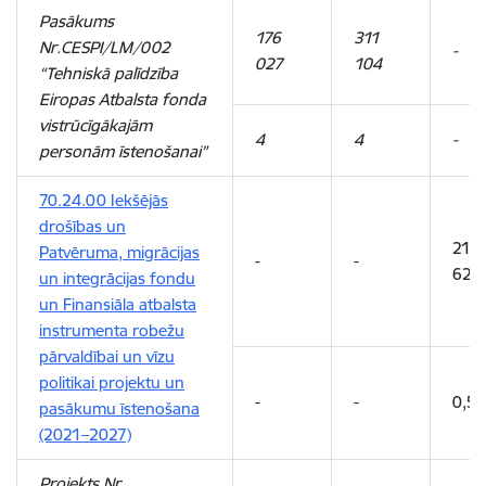
Pasākums
176
311
Nr.CESPI/LM/002
-
027
104
“Tehniskā palīdzība
Eiropas Atbalsta fonda
vistrūcīgākajām
4
4
-
personām īstenošanai”
70.24.00 Iekšējās
drošības un
21
Patvēruma, migrācijas
-
-
627
un integrācijas fondu
un Finansiāla atbalsta
instrumenta robežu
pārvaldībai un vīzu
politikai projektu un
-
-
0,5
pasākumu īstenošana
(2021–2027)
Projekts Nr.