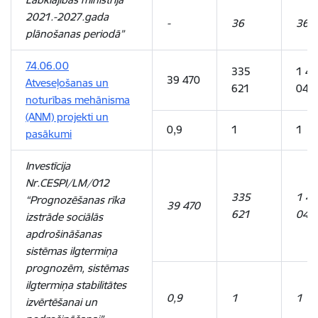
2021.-2027.gada
-
36
36
plānošanas periodā”
74.06.00
335
1 4
39 470
Atveseļošanas un
621
045
noturības mehānisma
(ANM) projekti un
0,9
1
1
pasākumi
Investīcija
Nr.CESPI/LM/012
335
1 4
“Prognozēšanas rīka
39 470
621
045
izstrāde sociālās
apdrošināšanas
sistēmas ilgtermiņa
prognozēm, sistēmas
ilgtermiņa stabilitātes
0,9
1
1
izvērtēšanai un