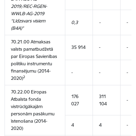
2019/REC-RGEN-
WWLB-AG-2019
“Līdzsvars visiem
0,3
-
-
(B4A)”
70.21.00 Atmaksas
35 914
-
-
valsts pamatbudžetā
par Eiropas Savienības
politiku instrumentu
finansējumu (2014-
-
-
-
2
2020)
70.22.00 Eiropas
176
311
Atbalsta fonda
-
027
104
vistrūcīgākajām
personām pasākumu
īstenošana (2014-
4
4
-
2020)