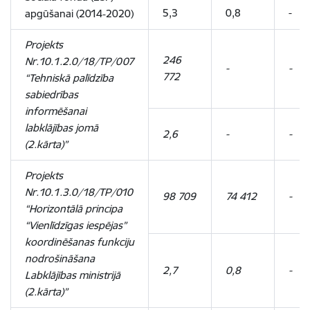
5,3
0,8
-
apgūšanai (2014‑2020)
Projekts
246
Nr.10.1.2.0/18/TP/007
-
-
772
“Tehniskā palīdzība
sabiedrības
informēšanai
labklājības jomā
2,6
-
-
(2.kārta)”
Projekts
Nr.10.1.3.0/18/TP/010
98 709
74 412
-
“Horizontālā principa
“Vienlīdzīgas iespējas”
koordinēšanas funkciju
nodrošināšana
2,7
0,8
-
Labklājības ministrijā
(2.kārta)”