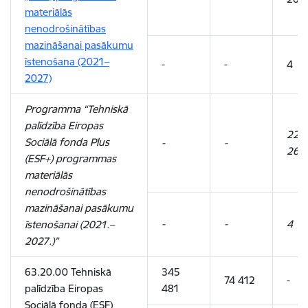
materiālās
nenodrošinātības
mazināšanai pasākumu
īstenošana (2021–
-
-
4
2027)
Programma “Tehniskā
palīdzība Eiropas
227
Sociālā fonda Plus
-
-
261
(ESF+) programmas
materiālās
nenodrošinātības
mazināšanai pasākumu
-
-
4
īstenošanai (2021.–
2027.)”
63.20.00 Tehniskā
345
74 412
-
palīdzība Eiropas
481
Sociālā fonda (ESF)