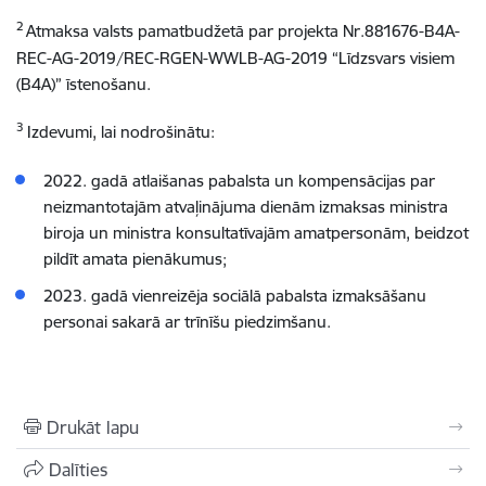
2
Atmaksa valsts pamatbudžetā par projekta Nr.881676-B4A-
REC-AG-2019/REC-RGEN-WWLB-AG-2019 “Līdzsvars visiem
(B4A)”
īstenošanu.
3
Izdevumi, lai nodrošinātu:
2022. gadā atlaišanas pabalsta un kompensācijas par
neizmantotajām atvaļinājuma dienām izmaksas ministra
biroja un ministra konsultatīvajām amatpersonām, beidzot
pildīt amata pienākumus;
2023. gadā vienreizēja sociālā pabalsta izmaksāšanu
personai sakarā ar trīnīšu piedzimšanu.
Drukāt lapu
Dalīties