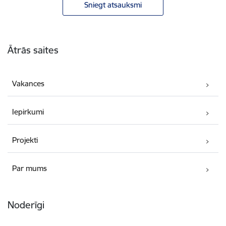
Sniegt atsauksmi
Kājene
Ātrās saites
Vakances
Iepirkumi
Projekti
Par mums
Noderīgi