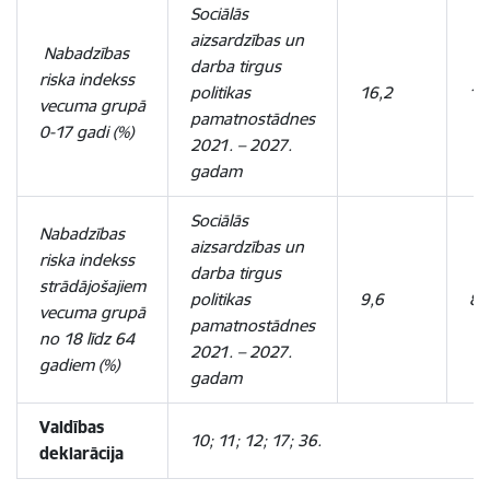
Sociālās
aizsardzības un
Nabadzības
darba tirgus
riska indekss
politikas
16,2
13
vecuma grupā
pamatnostādnes
0-17 gadi (%)
2021. – 2027.
gadam
Sociālās
Nabadzības
aizsardzības un
riska indekss
darba tirgus
strādājošajiem
politikas
9,6
8,
vecuma grupā
pamatnostādnes
no 18 līdz 64
2021. – 2027.
gadiem (%)
gadam
Valdības
10; 11; 12; 17; 36.
deklarācija