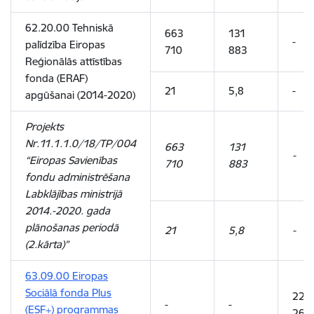
62.20.00 Tehniskā
663
131
-
palīdzība Eiropas
710
883
Reģionālās attīstības
fonda (ERAF)
21
5,8
-
apgūšanai (2014-2020)
Projekts
Nr.11.1.1.0/18/TP/004
663
131
-
“Eiropas Savienības
710
883
fondu administrēšana
Labklājības ministrijā
2014.-2020. gada
plānošanas periodā
21
5,8
-
(2.kārta)”
63.09.00 Eiropas
Sociālā fonda Plus
227
-
-
(ESF+) programmas
261