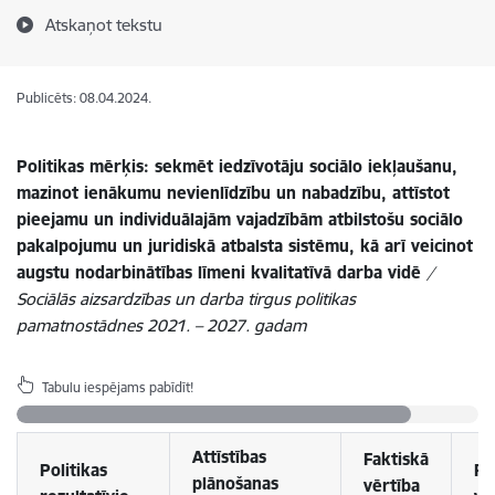
Atskaņot tekstu
Publicēts: 08.04.2024.
Politikas mērķis: sekmēt iedzīvotāju sociālo iekļaušanu,
mazinot ienākumu nevienlīdzību un nabadzību, attīstot
pieejamu un individuālajām vajadzībām atbilstošu sociālo
pakalpojumu un juridiskā atbalsta sistēmu, kā arī veicinot
augstu nodarbinātības līmeni kvalitatīvā darba vidē
/
Sociālās aizsardzības un darba tirgus politikas
pamatnostādnes 2021. – 2027. gadam
Tabulu iespējams pabīdīt!
Attīstības
Faktiskā
Politikas
Pl
plānošanas
vērtība