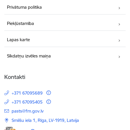
Privātuma politika
Piekļūstamība
Lapas karte
Sīkdatņu izvēles maiņa
Kontakti
+371 67095689
+371 67095405
E-pasts:
pasts@fm.gov.lv
Smilšu iela 1, Rīga, LV-1919, Latvija