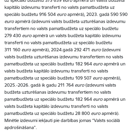
uz speciālo budžetu 375 639
euro
apmērā un valsts budžeta
kapitālo izdevumu transferti no valsts pamatbudžeta uz
speciālo budžetu 916 504
euro
apmērā), 2023. gadā 590 590
euro
apmērā
(izdevumi valsts budžeta uzturēšanas izdevumu
transfertiem no valsts pamatbudžeta uz speciālo budžetu
279 430
euro
apmērā un valsts budžeta kapitālo izdevumu
transferti no valsts pamatbudžeta uz speciālo budžetu
311 160
euro
apmērā)
, 2024.gadā 292 471
euro
(izdevumi
valsts budžeta uzturēšanas izdevumu transfertiem no valsts
pamatbudžeta uz speciālo budžetu 182 964
euro
apmērā un
valsts budžeta kapitālo izdevumu transferti no valsts
pamatbudžeta uz speciālo budžetu 109 507
euro
apmērā),
2025.-2026. gadā ik gadu 211 764
euro
(izdevumi valsts
budžeta uzturēšanas izdevumu transfertiem no valsts
pamatbudžeta uz speciālo budžetu 182 964
euro
apmērā un
valsts budžeta kapitālo izdevumu transferti no valsts
pamatbudžeta uz speciālo budžetu 28 800
euro
apmērā).
Minētie izdevumi iekļauti pie darbības jomas “Valsts sociālā
apdrošināšana”.