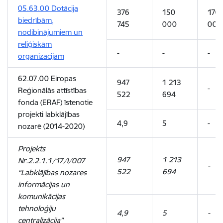
05.63.00 Dotācija
376
150
170
biedrībām,
745
000
000
nodibinājumiem un
reliģiskām
-
-
-
organizācijām
62.07.00 Eiropas
947
1 213
-
Reģionālās attīstības
522
694
fonda (ERAF) īstenotie
projekti labklājības
4,9
5
-
nozarē (2014-2020)
Projekts
947
1 213
Nr.2.2.1.1/17/I/007
-
522
694
“Labklājības nozares
informācijas un
komunikācijas
tehnoloģiju
4,9
5
-
centralizācija”