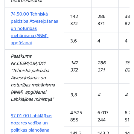
nodrošināšanai”
74.50.00 Tehniskā
142
286
381
palīdzība Atveseļošanas
372
371
821
un noturības
mehānisma (ANM)
3,6
4
4
apgūšanai
Pasākums
142
286
381
Nr.CESPI/LM/011
372
371
821
“Tehniskā palīdzība
Atveseļošanas un
noturības mehānisma
(ANM) apgūšanai
3,6
4
4
Labklājības ministrijā”
4 525
6 017
6 2
97.01.00 Labklājības
855
244
513
nozares vadība un
politikas plānošana
141,3
143,2
143