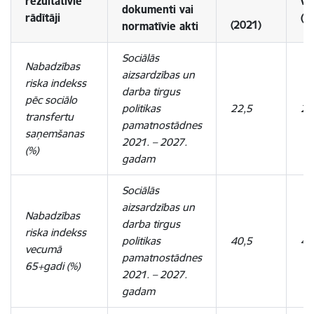
rezultatīvie
vē
dokumenti vai
rādītāji
(2
(2021)
normatīvie akti
Sociālās
Nabadzības
aizsardzības un
riska indekss
darba tirgus
pēc sociālo
politikas
22,5
21
transfertu
pamatnostādnes
saņemšanas
2021. – 2027.
(%)
gadam
Sociālās
aizsardzības un
Nabadzības
darba tirgus
riska indekss
politikas
40,5
43
vecumā
pamatnostādnes
65+gadi (%)
2021. – 2027.
gadam