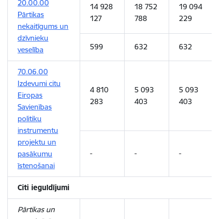
20.00.00
14 928
18 752
19 094
Pārtikas
127
788
229
nekaitīgums un
dzīvnieku
599
632
632
veselība
70.06.00
Izdevumi citu
4 810
5 093
5 093
Eiropas
283
403
403
Savienības
politiku
instrumentu
projektu un
-
-
-
pasākumu
īstenošanai
Citi ieguldījumi
Pārtikas un