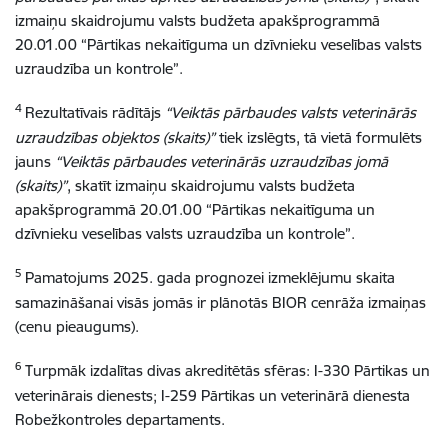
izmaiņu skaidrojumu valsts budžeta apakšprogrammā
20.01.00 “Pārtikas nekaitīguma un dzīvnieku veselības valsts
uzraudzība un kontrole”.
4
Rezultatīvais rādītājs
“Veiktās pārbaudes valsts veterinārās
uzraudzības objektos (skaits)”
tiek izslēgts, tā vietā formulēts
jauns
“Veiktās pārbaudes veterinārās uzraudzības jomā
(skaits)”
, skatīt izmaiņu skaidrojumu valsts budžeta
apakšprogrammā 20.01.00 “Pārtikas nekaitīguma un
dzīvnieku veselības valsts uzraudzība un kontrole”.
5
Pamatojums 2025. gada prognozei izmeklējumu skaita
samazināšanai visās jomās ir plānotās BIOR cenrāža izmaiņas
(cenu pieaugums).
6
Turpmāk izdalītas divas akreditētās sfēras: I-330 Pārtikas un
veterinārais dienests; I-259 Pārtikas un veterinārā dienesta
Robežkontroles departaments.