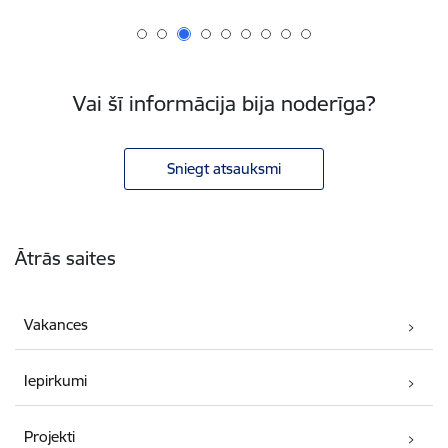
Vai šī informācija bija noderīga?
Sniegt atsauksmi
Kājene
Ātrās saites
Vakances
Iepirkumi
Projekti