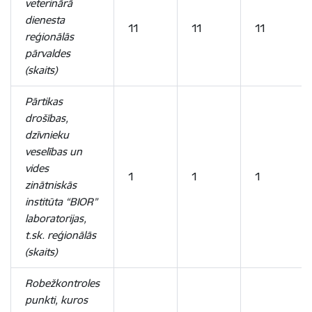
veterinārā
dienesta
11
11
11
reģionālās
pārvaldes
(skaits)
Pārtikas
drošības,
dzīvnieku
veselības un
vides
1
1
1
zinātniskās
institūta “BIOR”
laboratorijas,
t.sk. reģionālās
(skaits)
Robežkontroles
punkti, kuros