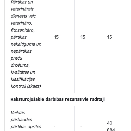
Pārtikas un
veterinārais
dienests veic
veterināro,
fitosanitāro,
pārtikas
15
15
15
nekaitīguma un
nepārtikas
preču
drošuma,
kvalitātes un
klasifikācijas
kontroli (skaits)
Raksturojošākie darbības rezultatīvie rādītāji
Veiktās
pārbaudes
40
pārtikas aprites
-
-
884