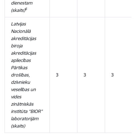
dienestam
6
(skaits)
Latvijas
Nacionālā
akreditācijas
biroja
akreditācijas
apliecības
Pārtikas
drošības,
3
3
3
dzīvnieku
veselības un
vides
zinātniskās
institūta “BIOR”
laboratorijām
(skaits)