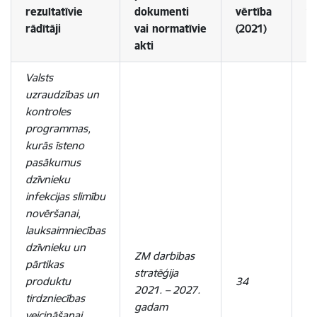
rezultatīvie
dokumenti
vērtība
vē
rādītāji
vai
normatīvie
(2021)
(2
akti
Valsts
uzraudzības un
kontroles
programmas,
kurās īsteno
pasākumus
dzīvnieku
infekcijas slimību
novēršanai,
lauksaimniecības
dzīvnieku un
ZM darbības
pārtikas
stratēģija
produktu
34
3
2021. – 2027.
tirdzniecības
gadam
veicināšanai,