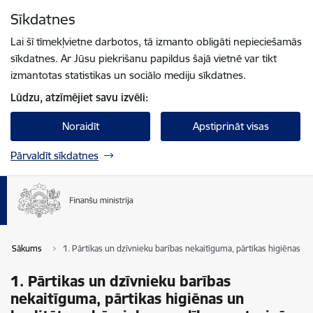
Pāriet uz lapas saturu
Sīkdatnes
Spied
lai meklētu
Enter
Lai šī tīmekļvietne darbotos, tā izmanto obligāti nepieciešamās
sīkdatnes. Ar Jūsu piekrišanu papildus šajā vietnē var tikt
izmantotas statistikas un sociālo mediju sīkdatnes.
Lūdzu, atzīmējiet savu izvēli:
Noraidīt
Apstiprināt visas
Pārvaldīt sīkdatnes
Sākums
1. Pārtikas un dzīvnieku barības nekaitīguma, pārtikas higiēnas u
1. Pārtikas un dzīvnieku barības
nekaitīguma, pārtikas higiēnas un