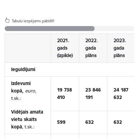
Tabulu iespējams pabīdīt!
2021.
2022.
2023.
gads
gada
gada
(izpilde)
plāns
plāns
Ieguldījumi
Izdevumi
19 738
23 846
24 187
kopā,
euro,
410
191
632
t.sk.:
Vidējais amata
vietu skaits
599
632
632
kopā
, t.sk.: