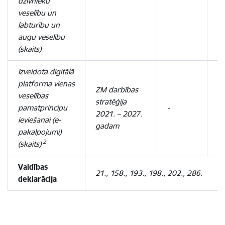
dzīvnieku
veselību un
labturību un
augu veselību
(skaits)
Izveidota digitālā
platforma vienas
ZM darbības
veselības
stratēģija
pamatprincipu
-
1
2021. – 2027.
ieviešanai (e-
gadam
pakalpojumi)
2
(skaits)
Valdības
21., 158., 193., 198., 202., 286.
deklarācija