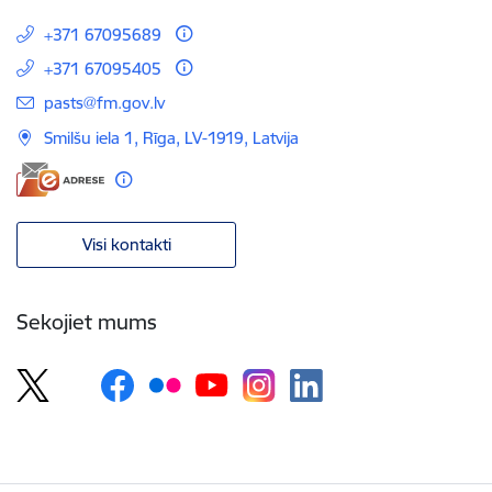
+371 67095689
+371 67095405
E-pasts:
pasts@fm.gov.lv
Smilšu iela 1, Rīga, LV-1919, Latvija
Visi kontakti
Sekojiet mums