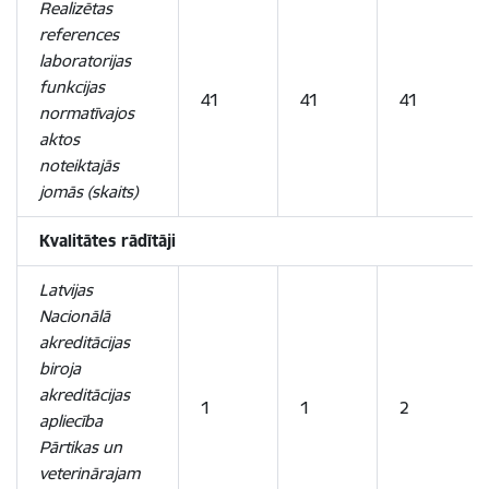
Realizētas
references
laboratorijas
funkcijas
41
41
41
normatīvajos
aktos
noteiktajās
jomās (skaits)
Kvalitātes rādītāji
Latvijas
Nacionālā
akreditācijas
biroja
akreditācijas
1
1
2
apliecība
Pārtikas un
veterinārajam