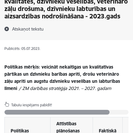
kvalitātes, dzīvnieku veselības, veterināro
zāļu drošuma, dzīvnieku labturības un
aizsardzības nodrošināšana - 2023.gads
Atskaņot tekstu
Publicēts: 05.07.2023.
Politikas mērķis: veicināt nekaitīgas un kvalitatīvas
pārtikas un dzīvnieku barības apriti, drošu veterināro
zāļu apriti un augstu dzīvnieku veselības un labturības
līmeni
/
ZM darbības stratēģija 2021. – 2027. gadam
Tabulu iespējams pabīdīt!
Attīstības
Politikas
plānošanas
Faktiskā
P