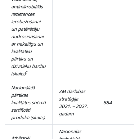
antimikrobiālās
rezistences
ierobežošanai
un patērētāju
nodrošināšanai
ar nekaitīgu un
kvalitatīvu
pārtiku un
dzīvnieku barību
1
(skaits)
Nacionālajā
ZM darbības
pārtikas
stratēģija
kvalitātes shēmā
884
8
2021. – 2027.
sertificēti
gadam
produkti (skaits)
Nacionālās
Atbilstoši
bioloģiskā