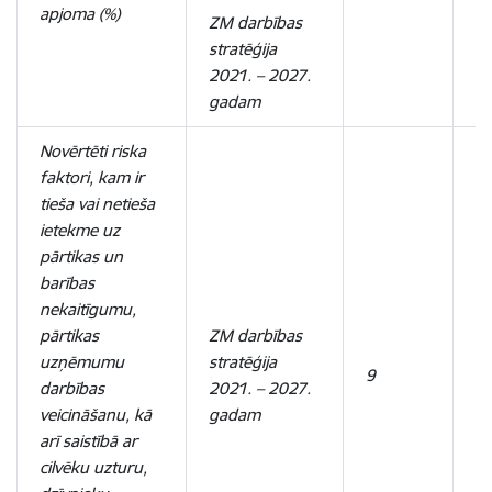
apjoma (%)
ZM darbības
stratēģija
2021. – 2027.
gadam
Novērtēti riska
faktori, kam ir
tieša vai netieša
ietekme uz
pārtikas un
barības
nekaitīgumu,
pārtikas
ZM darbības
uzņēmumu
stratēģija
9
9
darbības
2021. – 2027.
veicināšanu, kā
gadam
arī saistībā ar
cilvēku uzturu,