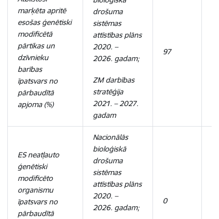
marķēta apritē
drošuma
esošas ģenētiski
sistēmas
modificētā
attīstības plāns
pārtikas un
2020. –
97
9
dzīvnieku
2026. gadam;
barības
ZM darbības
īpatsvars no
stratēģija
pārbaudītā
2021. – 2027.
apjoma (%)
gadam
Nacionālās
bioloģiskā
ES neatļauto
drošuma
ģenētiski
sistēmas
modificēto
attīstības plāns
organismu
2020. –
0
0
īpatsvars no
2026. gadam;
pārbaudītā