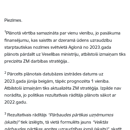
Piezīmes.
1
Plānotā vērtība samazināta par vienu vienību, jo
pasākuma
finansējumu, kas saistīts ar dzeramā ūdens uzraudzību
starptautiskas nozīmes svētvietā Aglonā no 2023.gada
plānots pārdalīt uz Veselības ministriju, atbilstoši izmaiņam tiks
precizēta ZM darbības stratēģija..
2
Pārcelts plānotais datubāzes izstrādes datums uz
2023.gada jūnija beigām, tāpēc prognozēta 1 vienība.
Atbilstoši izmaiņām tiks aktualizēta ZM stratēģija.
Izpilde nav
norādīta, jo politikas rezultatīvais rādītājs plānots sākot ar
2022.gadu.
3
Rezultatīvais rādītājs
“Pārbaudes pārtikas uzņēmumos
(skaits)”
tiek izslēgts, tā vietā formulēts jauns
“Veiktās
pārbaudes pārtikas aprites uzraudzības jomā (skaits)”
, skatīt