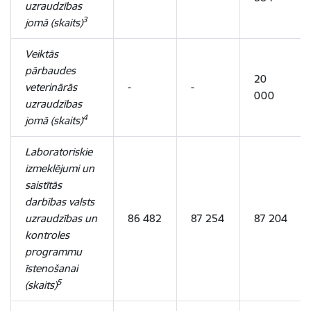
uzraudzības
3
jomā (skaits)
Veiktās
pārbaudes
20
veterinārās
-
-
000
uzraudzības
4
jomā (skaits)
Laboratoriskie
izmeklējumi un
saistītās
darbības valsts
uzraudzības un
86 482
87 254
87 204
kontroles
programmu
īstenošanai
5
(skaits)