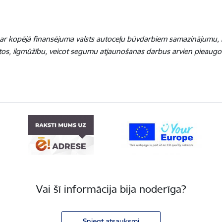
īts ar kopējā finansējuma valsts autoceļu būvdarbiem samazinājumu,
jektos, ilgmūžību, veicot segumu atjaunošanas darbus arvien pieaug
Vai šī informācija bija noderīga?
Sniegt atsauksmi