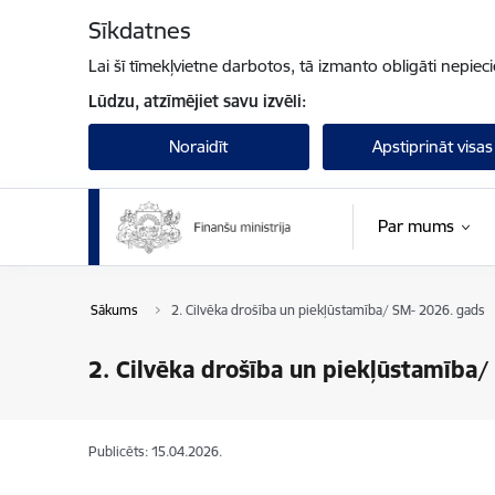
Pāriet uz lapas saturu
Sīkdatnes
Lai šī tīmekļvietne darbotos, tā izmanto obligāti nepiec
Lūdzu, atzīmējiet savu izvēli:
Noraidīt
Apstiprināt visas
Par mums
Sākums
2. Cilvēka drošība un piekļūstamība/ SM- 2026. gads
2. Cilvēka drošība un piekļūstamība
Publicēts: 15.04.2026.