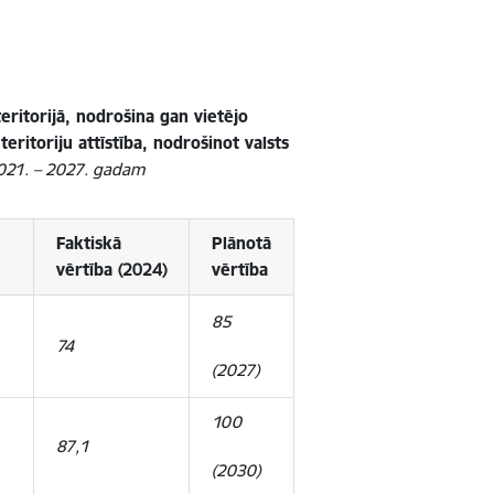
teritorijā, nodrošina gan vietējo
eritoriju attīstība, nodrošinot valsts
021. – 2027. gadam
Faktiskā
Plānotā
vērtība
(2024)
v
ērtība
85
74
(2027)
100
87,1
(2030)