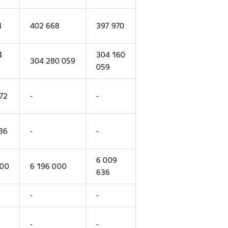
4
402 668
397 970
4
304 160
304 280 059
059
72
-
-
86
-
-
6 009
000
6 196 000
636
-
-
-
-