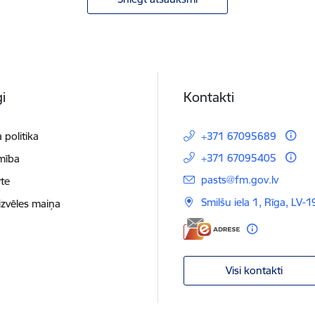
i
Kontakti
 politika
+371 67095689
+371 67095405
mība
E-pasts:
pasts@fm.gov.lv
te
Smilšu iela 1, Rīga, LV-1
izvēles maiņa
Visi kontakti