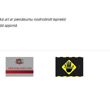
 kā arī ar pienākumu nodrošināt iepriekš
ošā apjomā.