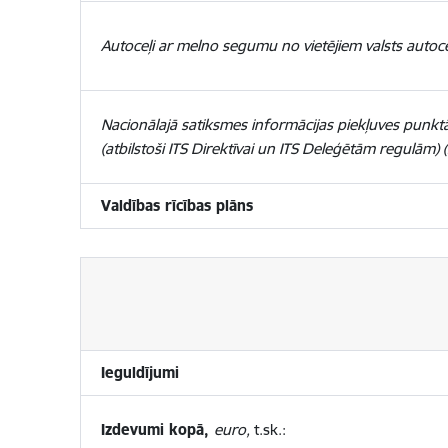
Autoceļi ar melno segumu no vietējiem valsts autoce
Nacionālajā satiksmes informācijas piekļuves punkt
(atbilstoši ITS Direktīvai un ITS Deleģētām regulām) (
Valdības
rīcības plāns
Ieguldījumi
Izdevumi kopā,
euro,
t.sk.: