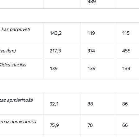
989
 kas pārbūvēti
143,2
119
115
ve (km)
217,3
374
455
ādes stacijas
139
139
139
smaz apmierinošā
92,1
88
86
ismaz apmierinošā
75,9
70
66