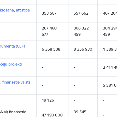
idošana, attīstība
353 587
557 662
407 20
287 460
306 322
304 29
577
459
459
trumenta (CEF)
6 368 508
8 356 930
1 389 3
ceļu projekti
-
-
2 414 4
 finansētie valsts
-
-
5 581 
19 126
-
-
NM) finansētie
39 545
47 190 000
-