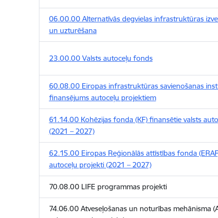
06.00.00 Alternatīvās degvielas infrastruktūras izve
un uzturēšana
23.00.00 Valsts autoceļu fonds
60.08.00 Eiropas infrastruktūras savienošanas ins
finansējums autoceļu projektiem
61.14.00 Kohēzijas fonda (KF) finansētie valsts auto
(2021 – 2027)
62.15.00 Eiropas Reģionālās attīstības fonda (ERAF)
autoceļu projekti (2021 – 2027)
70.08.00 LIFE programmas projekti
74.06.00 Atveseļošanas un noturības mehānisma (A