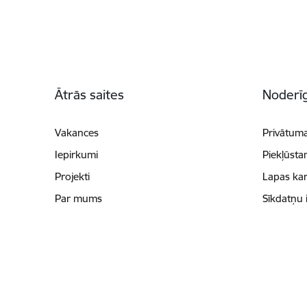
Kājene
Ātrās saites
Noderīg
Vakances
Privātuma
Iepirkumi
Piekļūsta
Projekti
Lapas kar
Par mums
Sīkdatņu 