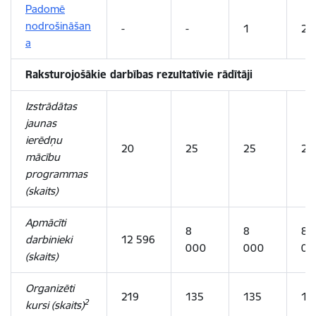
Padomē
nodrošināšan
-
-
1
2
a
Raksturojošākie darbības rezultatīvie rādītāji
Izstrādātas
jaunas
ierēdņu
20
25
25
25
mācību
programmas
(skaits)
Apmācīti
8
8
8
darbinieki
12 596
000
000
00
(skaits)
Organizēti
219
135
135
13
2
kursi (skaits)