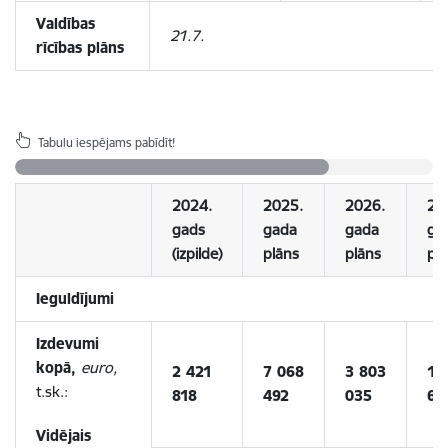
Valdības
21.7.
rīcības plāns
Tabulu iespējams pabīdīt!
2024.
2025.
2026.
20
gads
gada
gada
ga
(izpilde)
plāns
plāns
pl
Ieguldījumi
Izdevumi
kopā,
euro,
2 421
7 068
3 803
1 
t.sk.:
818
492
035
65
Vidējais