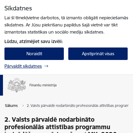
Pāriet uz lapas saturu
Sīkdatnes
Spied
lai meklētu
Enter
Lai šī tīmekļvietne darbotos, tā izmanto obligāti nepieciešamās
sīkdatnes. Ar Jūsu piekrišanu papildus šajā vietnē var tikt
izmantotas statistikas un sociālo mediju sīkdatnes.
Lūdzu, atzīmējiet savu izvēli:
Noraidīt
Apstiprināt visas
Pārvaldīt sīkdatnes
Sākums
2. Valsts pārvaldē nodarbināto profesionālās attīstības program
2. Valsts pārvaldē nodarbināto
profesionālās attīstības programmu