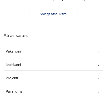
Sniegt atsauksmi
Kājene
Ātrās saites
Vakances
Iepirkumi
Projekti
Par mums