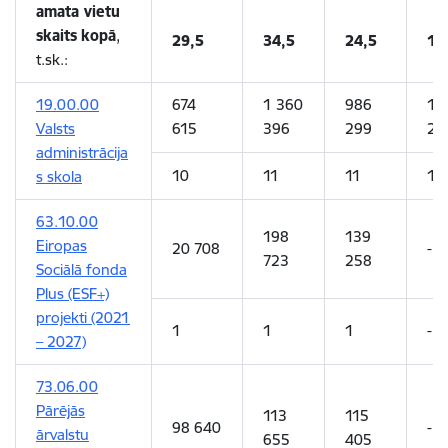
amata vietu
skaits
kopā
,
29,5
34,5
24,5
16
t.sk.:
19.00.00
674
1 360
986
1 
Valsts
615
396
299
28
administrācija
10
11
11
14
s skola
63.10.00
198
139
Eiropas
20 708
-
723
258
Sociālā fonda
Plus (ESF+)
projekti (2021
1
1
1
-
– 2027)
73.06.00
Pārējās
113
115
98 640
-
ārvalstu
655
405