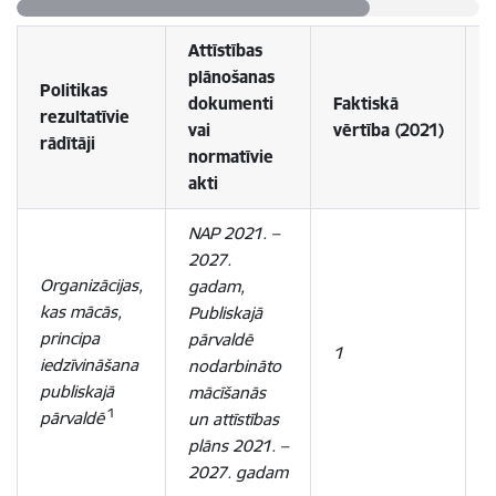
Attīstības
plānošanas
Politikas
dokumenti
Faktiskā
rezultatīvie
vai
vērtība
(2021)
rādītāji
normatīvie
akti
NAP 2021. –
2027.
Organizācijas,
gadam,
kas mācās,
Publiskajā
principa
pārvaldē
1
iedzīvināšana
nodarbināto
publiskajā
mācīšanās
1
pārvaldē
un attīstības
plāns 2021. –
2027. gadam