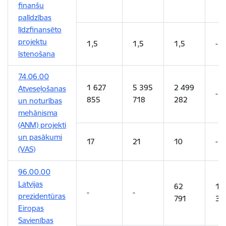
finanšu
palīdzības
līdzfinansēto
projektu
1,5
1,5
1,5
-
īstenošana
74.06.00
1 627
5 395
2 499
Atveseļošanas
-
855
718
282
un noturības
mehānisma
(ANM) projekti
un pasākumi
17
21
10
-
(VAS)
96.00.00
Latvijas
62
10
-
-
prezidentūras
791
37
Eiropas
Savienības