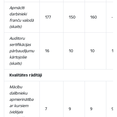
Apmācīti
darbinieki
177
150
160
-
franču valodā
(skaits)
Auditoru
sertifikācijas
pārbaudījumu
16
10
10
10
kārtojošie
(skaits)
Kvalitātes rādītāji
Mācību
dalībnieku
apmierinātība
ar kursiem
7
9
9
9
(vidējais