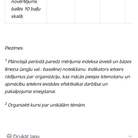
novērtējums
ballēs 10 baļļu
skalā
)
Piezīmes.
1
Plānotajā periodā paredz mērījuma indeksa izveidi un bāzes
līmeņa (angļu val.: baseline) noteikšanu. Indikators ietvers
rādījumus par organizāciju, kas mācās pieejas īstenošanu un
apmācību ietekmi iestādes efektīvākai darbībai un
pakalpojuma sniegšanai.
2
Organizēti kursi par unikālām tēmām.
Drukāt lapu