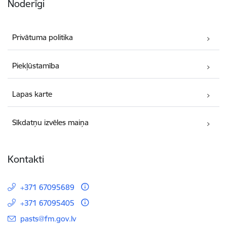
Noderīgi
Privātuma politika
Piekļūstamība
Lapas karte
Sīkdatņu izvēles maiņa
Kontakti
+371 67095689
+371 67095405
E-pasts:
pasts@fm.gov.lv