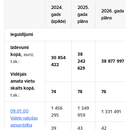
2024.
2025.
2026. gada
gads
gada
plāns
(izpilde)
plāns
Ieguldījumi
Izdevumi
38
kopā,
euro,
30 854
242
38 877 997
t.sk.:
422
629
Vidējais
amata vietu
skaits
kopā
,
74
78
76
t.sk.:
1 456
1 349
09.01.00
1 331 491
295
959
Valsts valodas
aizsardzība
39
43
42