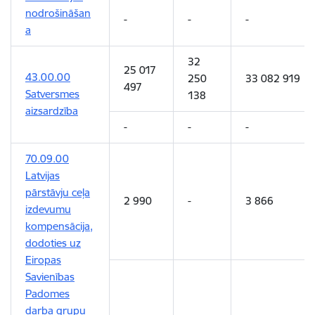
nodrošināšan
-
-
-
a
32
25 017
43.00.00
250
33 082 919
497
Satversmes
138
aizsardzība
-
-
-
70.09.00
Latvijas
pārstāvju ceļa
2 990
-
3 866
izdevumu
kompensācija,
dodoties uz
Eiropas
Savienības
Padomes
darba grupu