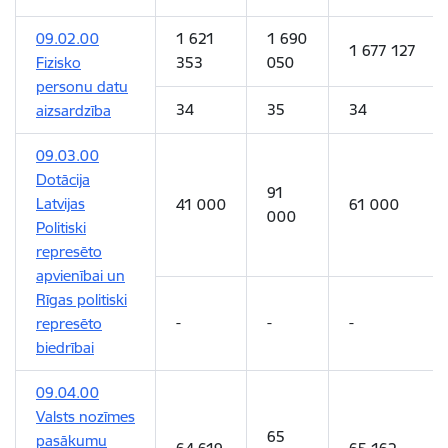
09.02.00
1 621
1 690
1 677 127
Fizisko
353
050
personu datu
34
35
34
aizsardzība
09.03.00
Dotācija
91
Latvijas
41 000
61 000
000
Politiski
represēto
apvienībai un
Rīgas politiski
-
-
-
represēto
biedrībai
09.04.00
Valsts nozīmes
65
pasākumu