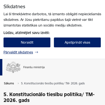
Pāriet uz lapas saturu
Sīkdatnes
Spied
lai meklētu
Enter
Lai šī tīmekļvietne darbotos, tā izmanto obligāti nepieciešamās
sīkdatnes. Ar Jūsu piekrišanu papildus šajā vietnē var tikt
izmantotas statistikas un sociālo mediju sīkdatnes.
Lūdzu, atzīmējiet savu izvēli:
Noraidīt
Apstiprināt visas
Pārvaldīt sīkdatnes
Sākums
5. Konstitucionālo tiesību politika/ TM- 2026. gads
5. Konstitucionālo tiesību politika/ TM-
2026. gads