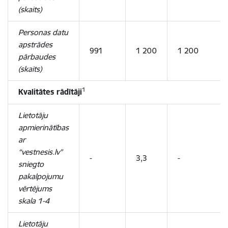
(skaits)
Personas datu
apstrādes
991
1 200
1 200
pārbaudes
(skaits)
1
Kvalitātes
rādītāji
Lietotāju
apmierinātības
ar
“vestnesis.lv”
-
3,3
-
sniegto
pakalpojumu
vērtējums
skala 1-4
Lietotāju