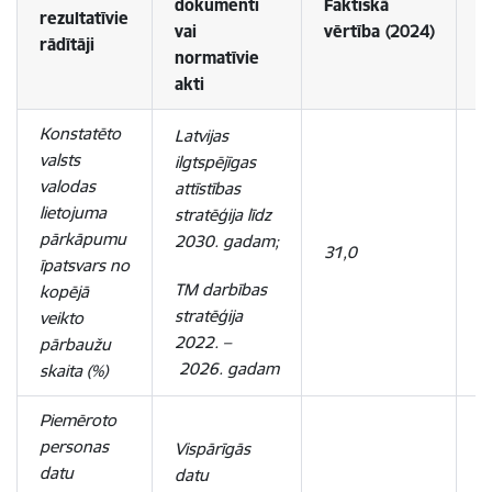
dokumenti
Faktiskā
P
rezultatīvie
vai
vērtība
(2024)
v
rādītāji
normatīvie
akti
Konstatēto
Latvijas
valsts
ilgtspējīgas
valodas
attīstības
lietojuma
stratēģija līdz
pārkāpumu
2030. gadam;
31,0
2
īpatsvars no
TM darbības
kopējā
stratēģija
veikto
2022.
–
pārbaužu
2026. gadam
skaita (%)
Piemēroto
personas
Vispārīgās
datu
datu