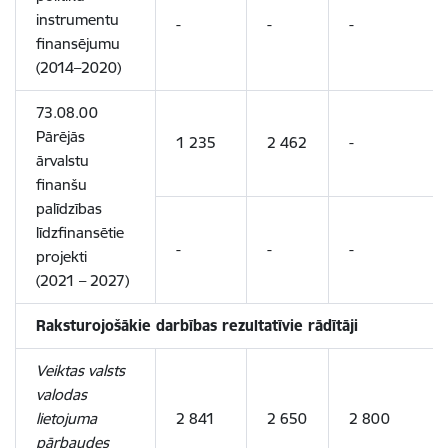
instrumentu
-
-
-
finansējumu
(2014–2020)
73.08.00
Pārējās
1 235
2 462
-
ārvalstu
finanšu
palīdzības
līdzfinansētie
-
-
-
projekti
(2021 – 2027)
Raksturojošākie darbības rezultatīvie rādītāji
Veiktas valsts
valodas
lietojuma
2 841
2 650
2 800
pārbaudes