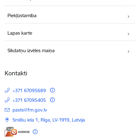
Piekļūstamība
Lapas karte
Sīkdatņu izvēles maiņa
Kontakti
+371 67095689
+371 67095405
E-pasts:
pasts@fm.gov.lv
Smilšu iela 1, Rīga, LV-1919, Latvija