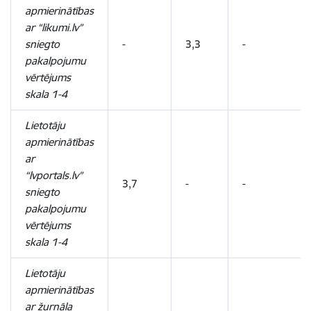
apmierinātības
ar “likumi.lv”
sniegto
-
3,3
-
pakalpojumu
vērtējums
skala 1-4
Lietotāju
apmierinātības
ar
“lvportals.lv”
3,7
-
-
sniegto
pakalpojumu
vērtējums
skala 1-4
Lietotāju
apmierinātības
ar žurnāla