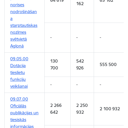
64 619
65 162
162
norises
nodrošināšan
a
starptautiskas
nozīmes
-
-
-
svētvietā
Aglonā
09.05.00
130
542
555 500
Dotācija
700
926
tieslietu
funkciju
-
-
-
veikšanai
09.07.00
2 266
2 250
Oficiālās
2 100 932
642
932
publikācijas un
tiesiskās
informācijas