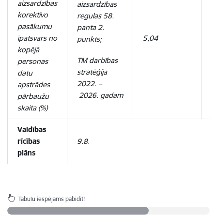
aizsardzības
aizsardzības
korektīvo
regulas 58.
pasākumu
panta 2.
īpatsvars no
5,04
1
punkts;
kopējā
TM darbības
personas
stratēģija
datu
2022.
–
apstrādes
2026. gadam
pārbaužu
skaita (%)
Valdības
rīcības
9.8.
plāns
Tabulu iespējams pabīdīt!