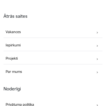
Kājene
Ātrās saites
Vakances
Iepirkumi
Projekti
Par mums
Noderīgi
Privātuma politika