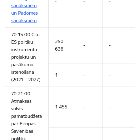
-
-
-
sanāksmēm
un Padomes
sanāksmēm
70.15.00 Citu
250
ES politiku
-
-
636
instrumentu
projektu un
pasākumu
īstenošana
1
-
-
(2021 – 2027)
70.21.00
Atmaksas
1 455
-
-
valsts
pamatbudžetā
par Eiropas
Savienības
politiku