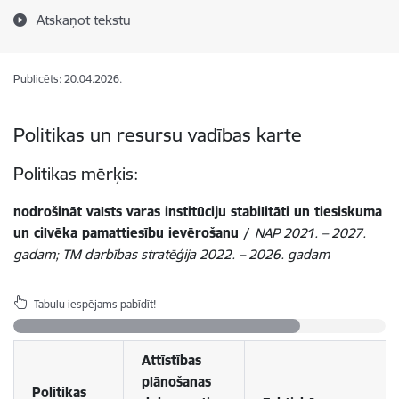
Atskaņot tekstu
Publicēts: 20.04.2026.
Politikas un resursu vadības karte
Politikas mērķis:
nodrošināt valsts varas institūciju stabilitāti un tiesiskuma
un cilvēka pamattiesību ievērošanu /
NAP 2021.
–
2027.
gadam; TM darbības stratēģija
2022.
–
2026. gadam
Tabulu iespējams pabīdīt!
Attīstības
plānošanas
Politikas